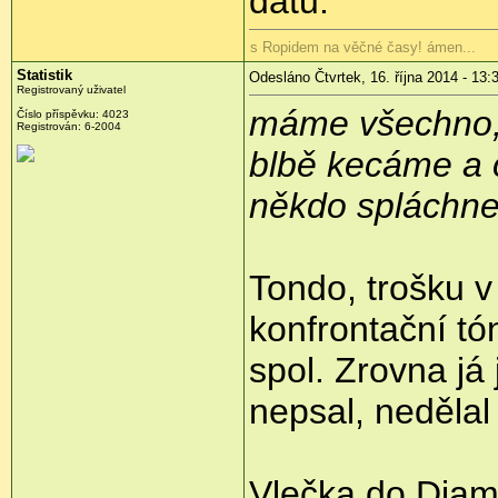
datu.
s Ropidem na věčné časy! ámen...
Statistik
Odesláno Čtvrtek, 16. října 2014 - 13:
Registrovaný uživatel
máme všechno, 
Číslo příspěvku:
4023
Registrován:
6-2004
blbě kecáme a c
někdo spláchne
Tondo, trošku v
konfrontační tó
spol. Zrovna já 
nepsal, nedělal
Vlečka do Diama