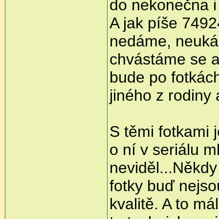
do nekonečna i 
A jak píše 749
nedáme, neukáž
chvástáme se a 
bude po fotkác
jiného z rodiny 
S těmi fotkami 
o ní v seriálu ml
neviděl...Někd
fotky buď nejso
kvalitě. A to má