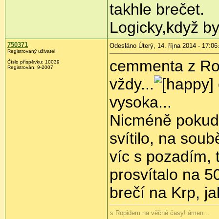
takhle brečet.
Logicky,když by
750371
Odesláno Úterý, 14. října 2014 - 17:06
Registrovaný uživatel
cemmenta z Rop
Číslo příspěvku:
10039
Registrován:
9-2007
vždy...
vysoka...
Nicméně pokud 
svítilo, na soub
víc s pozadím, 
prosvítalo na 5
brečí na Krp, j
s Ropidem na věčné časy! ámen...