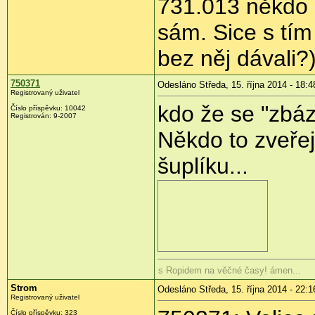
731.013 někdo z
sám. Sice s tím
bez něj dávali?)
750371
Odesláno Středa, 15. října 2014 - 18:4
Registrovaný uživatel
kdo že se "zbáz
Číslo příspěvku:
10042
Registrován:
9-2007
Někdo to zveřej
šuplíku...
s Ropidem na věčné časy! ámen...
Strom
Odesláno Středa, 15. října 2014 - 22:1
Registrovaný uživatel
Číslo příspěvku:
323