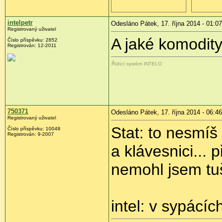
intelpetr
Odesláno Pátek, 17. října 2014 - 01:07
Registrovaný uživatel
A jaké komodit
Číslo příspěvku:
2852
Registrován:
12-2011
Řídící systém INTELO
750371
Odesláno Pátek, 17. října 2014 - 06:46
Registrovaný uživatel
Stat: to nesmíš t
Číslo příspěvku:
10048
Registrován:
9-2007
a klávesnici... 
nemohl jsem tuš
intel: v sypácíc