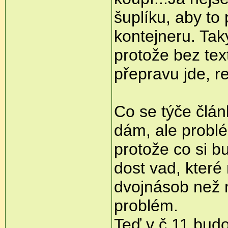
šuplíku, aby to
kontejneru. Tak
protože bez tex
přepravu jde, r
Co se týče člán
dám, ale problé
protože co si b
dost vad, které
dvojnásob než n
problém.
Teď v č.11 budo