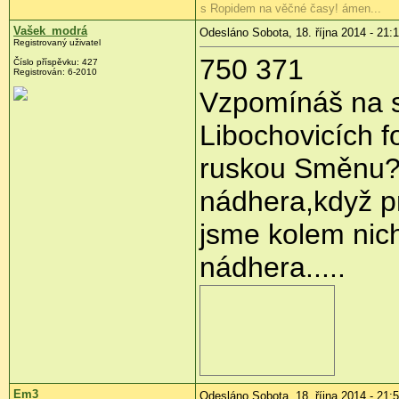
s Ropidem na věčné časy! ámen...
Vašek_modrá
Odesláno Sobota, 18. října 2014 - 21:
Registrovaný uživatel
750 371
Číslo příspěvku:
427
Registrován:
6-2010
Vzpomínáš na s
Libochovicích f
ruskou Směnu? A
nádhera,když p
jsme kolem nich
nádhera.....
Em3
Odesláno Sobota, 18. října 2014 - 21: