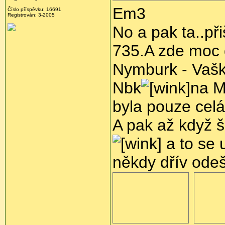
Em3
Číslo příspěvku:
16691
Registrován:
3-2005
No a pak ta..př
735.A zde moc 
Nymburk - Vašk
Nbk
na Mv
byla pouze celá
A pak až když š
a to se 
někdy dřív odeš