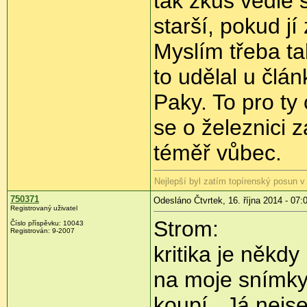
tak zkus vedle 
starší, pokud jí
Myslím třeba ta
to udělal u člá
Paky. To pro ty
se o železnici 
téměř vůbec.
Nejlepší byl zatím topírenský posun 
750371
Odesláno Čtvrtek, 16. října 2014 - 07:
Registrovaný uživatel
Strom:
Číslo příspěvku:
10043
Registrován:
9-2007
kritika je někdy
na moje snímky r
koupí...Já nej