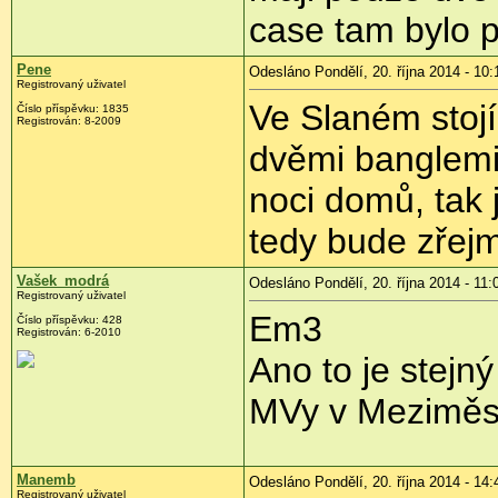
case tam bylo 
Pene
Odesláno Pondělí, 20. října 2014 - 10:
Registrovaný uživatel
Ve Slaném stojí
Číslo příspěvku:
1835
Registrován:
8-2009
dvěmi banglemi 
noci domů, tak 
tedy bude zřej
Vašek_modrá
Odesláno Pondělí, 20. října 2014 - 11:
Registrovaný uživatel
Em3
Číslo příspěvku:
428
Registrován:
6-2010
Ano to je stejn
MVy v Meziměstí
Manemb
Odesláno Pondělí, 20. října 2014 - 14:
Registrovaný uživatel