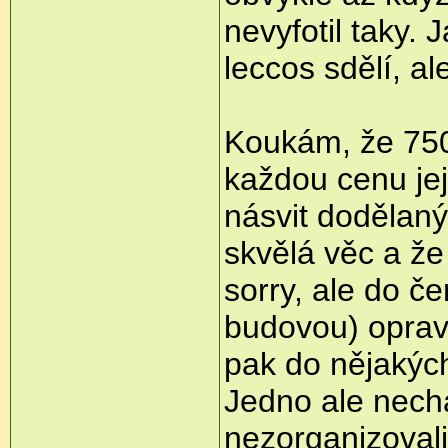
nevyfotil taky.
leccos sdělí, ale
Koukám, že 750
každou cenu jej
násvit dodělan
skvělá věc a že 
sorry, ale do č
budovou) oprav
pak do nějakých
Jedno ale nechá
nezorganizovali 