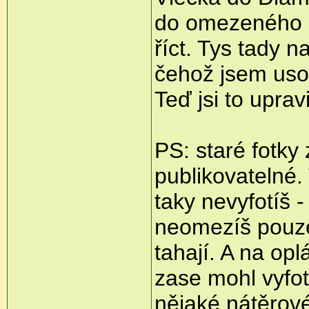
do omezeného pr
říct. Tys tady 
čehož jsem usou
Teď jsi to uprav
PS: staré fotky
publikovatelné. 
taky nevyfotíš 
neomezíš pouze
tahají. A na opl
zase mohl vyfot
nějaké nátěrové