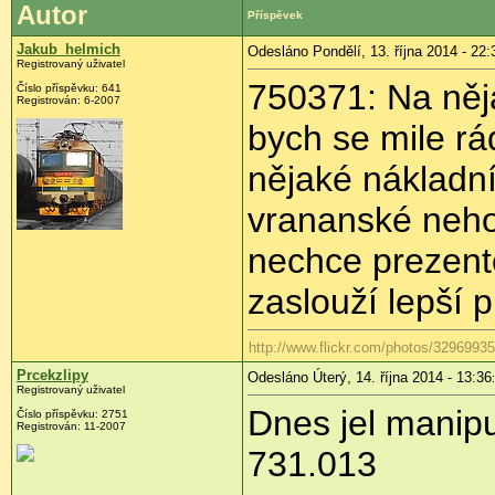
Autor
Příspěvek
Jakub_helmich
Odesláno Pondělí, 13. října 2014 - 22:
Registrovaný uživatel
750371: Na něj
Číslo příspěvku:
641
Registrován:
6-2007
bych se mile rá
nějaké nákladní
vrananské neho
nechce prezento
zaslouží lepší p
http://www.flickr.com/photos/329699
Prcekzlipy
Odesláno Úterý, 14. října 2014 - 13:36
Registrovaný uživatel
Dnes jel manip
Číslo příspěvku:
2751
Registrován:
11-2007
731.013