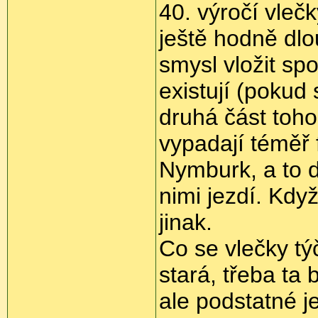
40. výročí vleč
ještě hodně dl
smysl vložit spo
existují (pokud 
druhá část toho
vypadají téměř f
Nymburk, a to dí
nimi jezdí. Kdy
jinak.
Co se vlečky tý
stará, třeba ta 
ale podstatné j