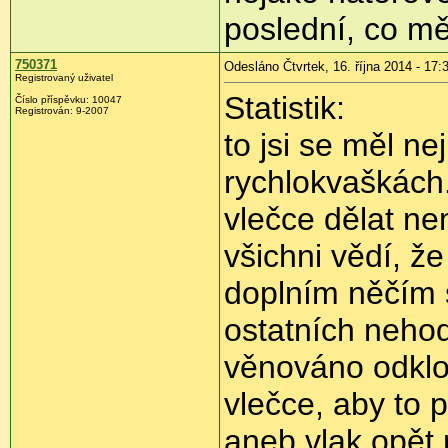
poslední, co mě
750371
Odesláno Čtvrtek, 16. října 2014 - 17:
Registrovaný uživatel
Statistik:
Číslo příspěvku:
10047
Registrován:
9-2007
to jsi se měl ne
rychlokvaškách.
vlečce dělat n
všichni vědí, ž
doplním něčím s
ostatních nehod
věnováno odkl
vlečce, aby to 
aneb vlak opět 