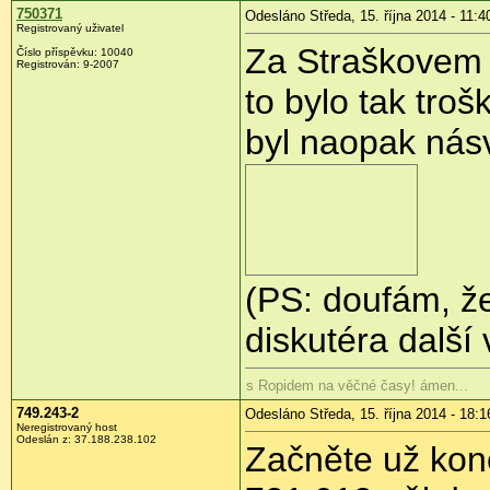
750371
Odesláno Středa, 15. října 2014 - 11:4
Registrovaný uživatel
Za Straškovem n
Číslo příspěvku:
10040
Registrován:
9-2007
to bylo tak tro
byl naopak násv
(PS: doufám, že
diskutéra dalš
s Ropidem na věčné časy! ámen...
749.243-2
Odesláno Středa, 15. října 2014 - 18:1
Neregistrovaný host
Odeslán z:
37.188.238.102
Začněte už kone