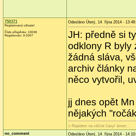
750371
Odesláno Úterý, 14. října 2014 - 13:48
Registrovaný uživatel
JH: předně si 
Číslo příspěvku:
10038
Registrován:
9-2007
odklony R byly 
žádná sláva, v
archiv články 
něco vytvořil, u
jj dnes opět Mn
nějakých "ročá
s Ropidem na věčné časy! ámen...
no_comment
Odesláno Úterý, 14. října 2014 - 14:10