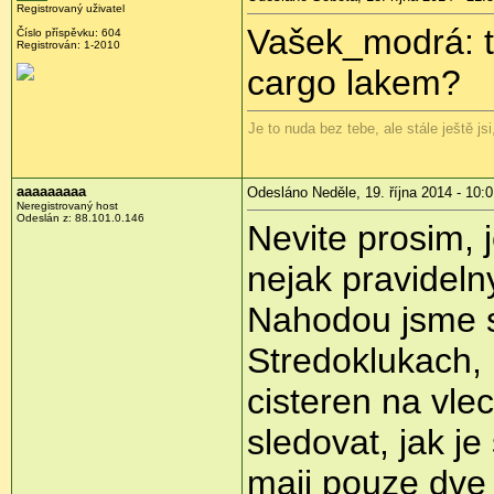
Registrovaný uživatel
Vašek_modrá: to
Číslo příspěvku:
604
Registrován:
1-2010
cargo lakem?
Je to nuda bez tebe, ale stále ještě js
aaaaaaaaa
Odesláno Neděle, 19. října 2014 - 10:
Neregistrovaný host
Odeslán z:
88.101.0.146
Nevite prosim, j
nejak pravideln
Nahodou jsme s
Stredoklukach, 
cisteren na vlec
sledovat, jak je
maji pouze dve 