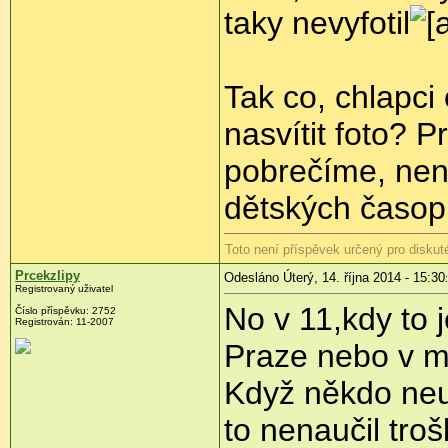
taky nevyfotil
Tak co, chlapci
nasvítit foto? 
pobrečíme, nene
dětských časop
Toto není příspěvek určený pro diskut
Prcekzlipy
Odesláno Úterý, 14. října 2014 - 15:30
Registrovaný uživatel
No v 11,kdy to 
Číslo příspěvku:
2752
Registrován:
11-2007
Praze nebo v m
Když někdo neum
to nenaučil tro