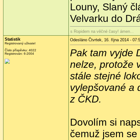
Louny, Slaný člá
Velvarku do Dr
s Ropidem na věčné časy! ámen...
Statistik
Odesláno Čtvrtek, 16. října 2014 - 07:
Registrovaný uživatel
Pak tam vyjde D
Číslo příspěvku:
4022
Registrován:
6-2004
nelze, protože 
stále stejné lo
vylepšované a d
z ČKD.
Dovolím si naps
čemuž jsem se 