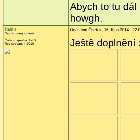
Abych to tu dál
howgh.
Haldir
Odesláno Čtvrtek, 16. října 2014 - 22:
Registrovaný uživatel
Ještě doplnění 
Číslo příspěvku:
1209
Registrován:
4-2010