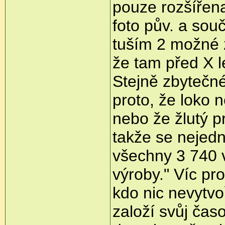
pouze rozšířena
foto pův. a sou
tuším 2 možné z
že tam před X l
Stejně zbytečné
proto, že loko
nebo že žlutý pr
takže se nejedn
všechny 3 740 v
výroby." Víc pro
kdo nic nevytvo
založí svůj čas