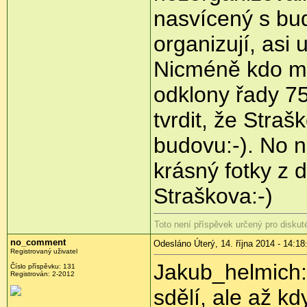
nasvícený s bu
organizují, asi 
Nicméně kdo moh
odklony řady 7
tvrdit, že Straš
budovu:-). No n
krásný fotky z
Straškova:-)
Toto není příspěvek určený pro diskut
no_comment
Odesláno Úterý, 14. října 2014 - 14:18
Registrovaný uživatel
Jakub_helmich: 
Číslo příspěvku:
131
Registrován:
2-2012
sdělí, ale až kd