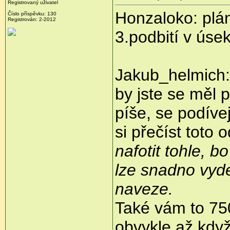
Registrovaný uživatel
Honzaloko: plá
Číslo příspěvku:
130
Registrován:
2-2012
3.podbití v úse
Jakub_helmich: 
by jste se měl 
píše, se podíve
si přečíst toto
nafotit tohle, b
lze snadno vyde
naveze.
Také vám to 7503
obvykle až když