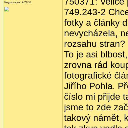
750371: Velice 
Registrován:
7-2008
749.243-2 Chce
fotky a články 
nevycházela, ne
rozsahu stran?
To je asi blbos
zrovna rád koup
fotografické čl
Jiřího Pohla. 
číslo mi přijde 
jsme to zde zač
takový námět, k