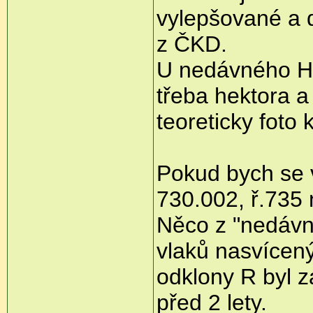
vylepšované a d
z ČKD.
U nedávného Hu
třeba hektora a 
teoreticky foto 
Pokud bych se vl
730.002, ř.735
Něco z "nedávn
vlaků nasvícený
odklony R byl z
před 2 lety.