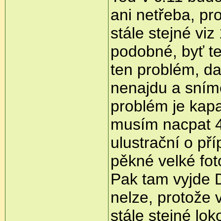
ani netřeba, pr
stále stejné viz
podobné, byť te
ten problém, da
nenajdu a sníme
problém je kap
musím nacpat 4 
ulustrační o př
pěkné velké fo
Pak tam vyjde D
nelze, protože 
stále stejné lo