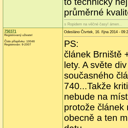
to technicky nej
průměrné kvalit
s Ropidem na věčné časy! ámen...
750371
Odesláno Čtvrtek, 16. října 2014 - 09:
Registrovaný uživatel
PS:
Číslo příspěvku:
10046
Registrován:
9-2007
článek Brniště 
lety. A světe div
současného člá
740...Takže krit
nebude na místě
protože článek
obecně a ten m