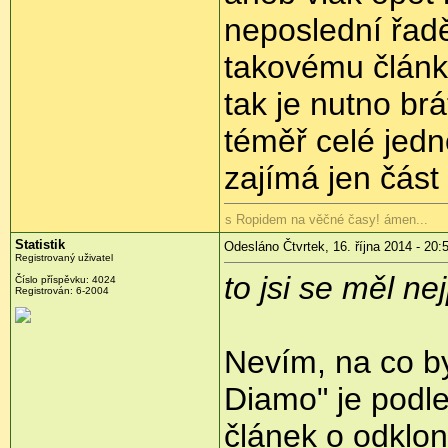
neposlední řad
takovému článk
tak je nutno brá
téměř celé jedn
zajímá jen část 
s Ropidem na věčné časy! ámen...
Statistik
Odesláno Čtvrtek, 16. října 2014 - 20:
Registrovaný uživatel
to jsi se měl ne
Číslo příspěvku:
4024
Registrován:
6-2004
Nevím, na co by
Diamo" je podle
článek o odklon