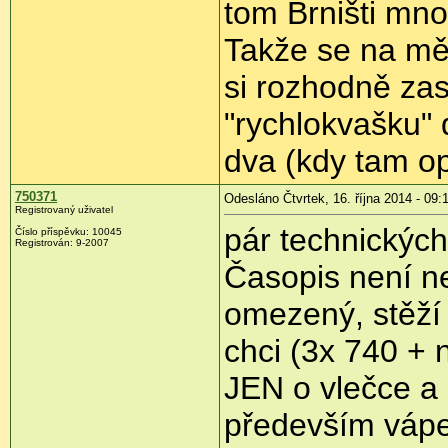
tom Brništi mn
Takže se na mě
si rozhodně zas
"rychlokvašku" 
dva (kdy tam op
750371
Odesláno Čtvrtek, 16. října 2014 - 09:
Registrovaný uživatel
pár technických
Číslo příspěvku:
10045
Registrován:
9-2007
Časopis není ne
omezený, stěží
chci (3x 740 + 
JEN o vlečce a
především vápe