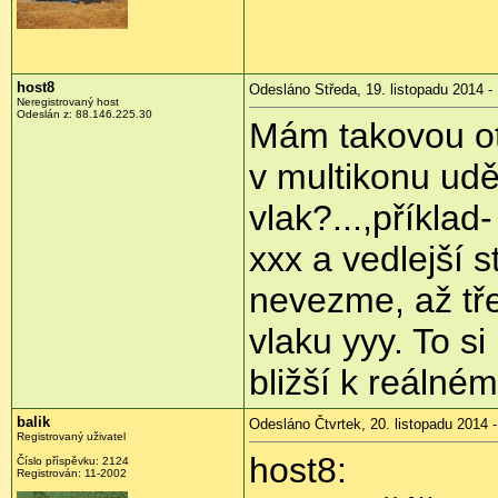
host8
Odesláno Středa, 19. listopadu 2014 -
Neregistrovaný host
Odeslán z:
88.146.225.30
Mám takovou ot
v multikonu udě
vlak?...,příklad
xxx a vedlejší 
nevezme, až tř
vlaku yyy. To s
bližší k reálném
balik
Odesláno Čtvrtek, 20. listopadu 2014 -
Registrovaný uživatel
host8:
Číslo příspěvku:
2124
Registrován:
11-2002