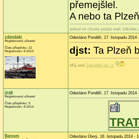
přemejšlel.
A nebo ta Plzeň
pokud mi chcete poslat mail, klikněte
zdendaki
Odesláno Pondělí, 17. listopadu 2014 
Registrovaný uživatel
djst:
Ta Plzeň b
Číslo příspěvku:
22
Registrován:
6-2013
Můj web
Zdendaki.wz.cz
jirak
Odesláno Pondělí, 17. listopadu 2014 
Registrovaný uživatel
Číslo příspěvku:
5
Registrován:
8-2014
TRAT 
Baresm
Odesláno Úterý, 18. listopadu 2014 - 