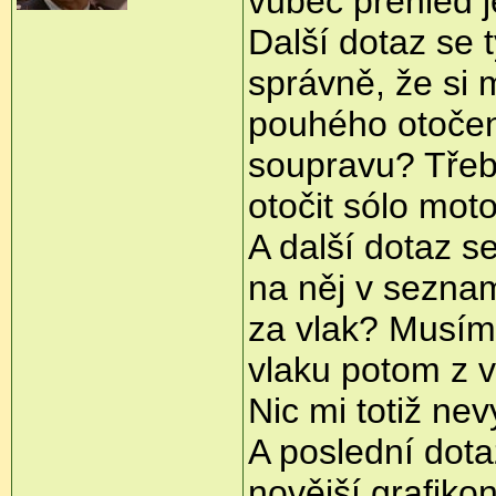
vůbec přehled j
Další dotaz se 
správně, že si
pouhého otočení
soupravu? Třeba
otočit sólo mot
A další dotaz se
na něj v seznam
za vlak? Musím
vlaku potom z 
Nic mi totiž nev
A poslední dota
novější grafiko