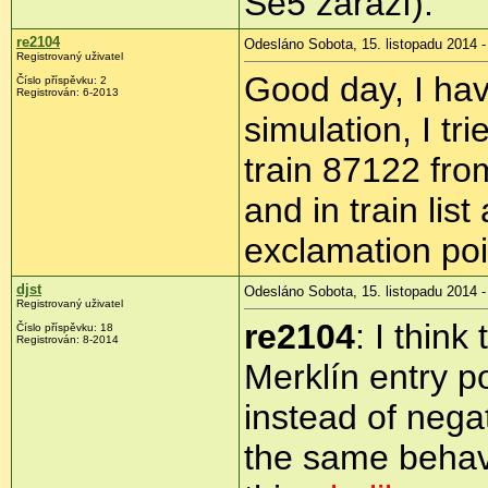
Se5 zarazí).
re2104
Odesláno Sobota, 15. listopadu 2014 -
Registrovaný uživatel
Good day, I hav
Číslo příspěvku:
2
Registrován:
6-2013
simulation, I tr
train 87122 from
and in train lis
exclamation po
djst
Odesláno Sobota, 15. listopadu 2014 -
Registrovaný uživatel
re2104
: I thin
Číslo příspěvku:
18
Registrován:
8-2014
Merklín entry p
instead of negati
the same behavi