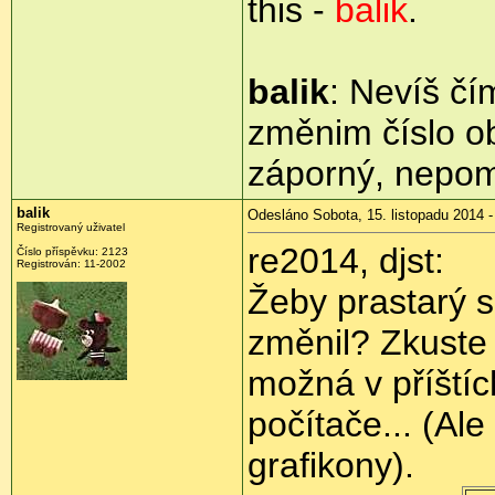
this -
balik
.
balik
: Nevíš čí
změnim číslo ob
záporný, nepom
balik
Odesláno Sobota, 15. listopadu 2014 -
Registrovaný uživatel
re2014, djst:
Číslo příspěvku:
2123
Registrován:
11-2002
Žeby prastarý s
změnil? Zkuste t
možná v příštíc
počítače... (Ale
grafikony).