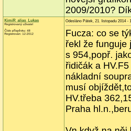
2009/2010? Dík
KimiR_alias_Lukas
Odesláno Pátek, 21. listopadu 2014 - 
Registrovaný uživatel
Fucza: co se tý
Číslo příspěvku:
48
Registrován:
12-2012
řekl že funguje
s 954,popř. jak
řidičák a HV.F
nákladní soupr
musí objíždět,to
HV.třeba 362,15
Praha hl.n.,ber
Vn když na něj 