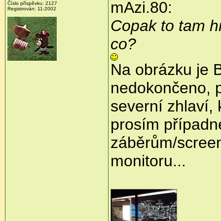
mAzi.80:
Číslo příspěvku:
2127
Registrován:
11-2002
Copak to tam hr
co?
Na obrázku je Bř
nedokončeno, 
severní zhlaví,
prosím případné
záběrům/screen
monitoru...