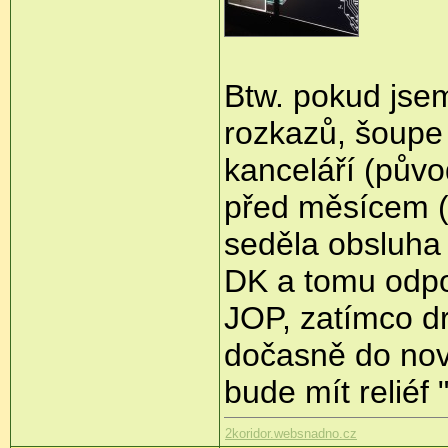
Btw. pokud jsem
rozkazů, šoupe
kanceláří (půvo
před měsícem (p
seděla obsluha
DK a tomu odpov
JOP, zatímco d
dočasně do nov
bude mít reliéf
2koridor.websnadno.cz