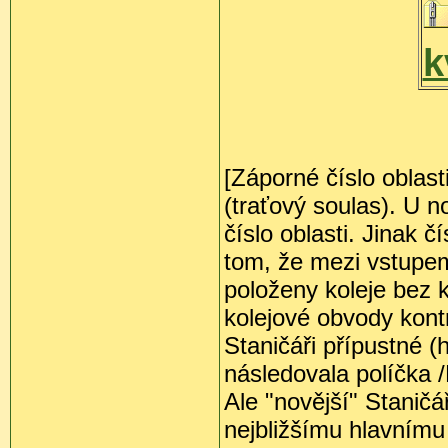
k
[Záporné číslo oblas
(traťový soulas). U n
číslo oblasti. Jinak č
tom, že mezi vstupem
položeny koleje bez k
kolejové obvody kontr
Staničáři přípustné 
následovala políčka 
Ale "novější" Staničá
nejbližšímu hlavnímu 