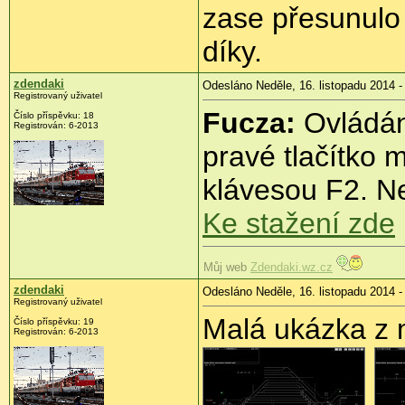
zase přesunulo 
díky.
zdendaki
Odesláno Neděle, 16. listopadu 2014 -
Registrovaný uživatel
Fucza:
Ovládání
Číslo příspěvku:
18
Registrován:
6-2013
pravé tlačítko 
klávesou F2. Ne
Ke stažení zde
Můj web
Zdendaki.wz.cz
zdendaki
Odesláno Neděle, 16. listopadu 2014 -
Registrovaný uživatel
Malá ukázka z 
Číslo příspěvku:
19
Registrován:
6-2013