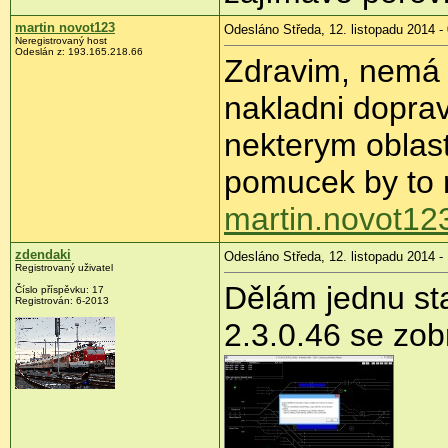
martin novot123
Odesláno Středa, 12. listopadu 2014 -
Neregistrovaný host
Odeslán z:
193.165.218.66
Zdravim, nemá 
nakladni doprav
nekterym oblast
pomucek by to 
martin.novot1
zdendaki
Odesláno Středa, 12. listopadu 2014 -
Registrovaný uživatel
Dělám jednu sta
Číslo příspěvku:
17
Registrován:
6-2013
2.3.0.46 se zob