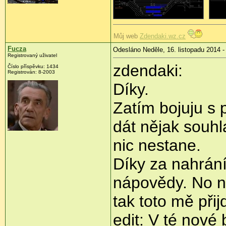
Můj web
Zdendaki.wz.cz
Fucza
Odesláno Neděle, 16. listopadu 2014 -
Registrovaný uživatel
zdendaki:
Číslo příspěvku:
1434
Registrován:
8-2003
Díky.
Zatím bojuju s 
dát nějak souhl
nic nestane.
Díky za nahrání
nápovědy. No n
tak toto mě přij
edit: V té nové 