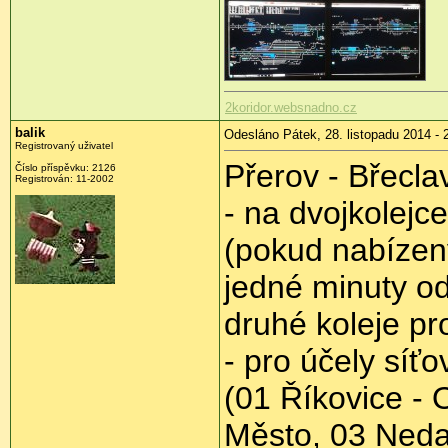
2koridor.websnadno.cz
balik
Odesláno Pátek, 28. listopadu 2014 - 
Registrovaný uživatel
Přerov - Břecla
Číslo příspěvku:
2126
Registrován:
11-2002
- na dvojkolejc
(pokud nabízen
jedné minuty o
druhé koleje pr
- pro účely síťo
(01 Říkovice - 
Město, 03 Neda