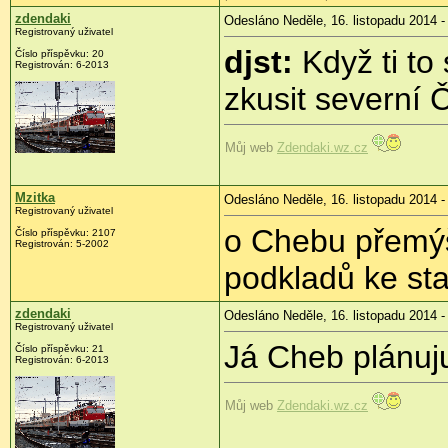
zdendaki
Odesláno Neděle, 16. listopadu 2014 -
Registrovaný uživatel
djst:
Když ti to
Číslo příspěvku:
20
Registrován:
6-2013
zkusit severní
Můj web
Zdendaki.wz.cz
Mzitka
Odesláno Neděle, 16. listopadu 2014 -
Registrovaný uživatel
o Chebu přemýš
Číslo příspěvku:
2107
Registrován:
5-2002
podkladů ke stan
zdendaki
Odesláno Neděle, 16. listopadu 2014 -
Registrovaný uživatel
Já Cheb plánuj
Číslo příspěvku:
21
Registrován:
6-2013
Můj web
Zdendaki.wz.cz