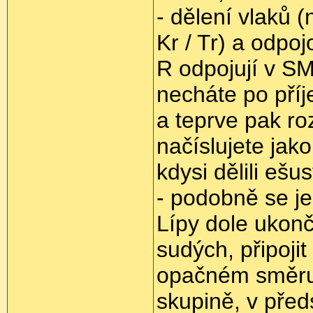
- dělení vlaků 
Kr / Tr) a odpo
R odpojují v SM
necháte po příj
a teprve pak r
načíslujete jak
kdysi dělili ešu
- podobně se j
Lípy dole ukonči
sudých, připojit
opačném směru 
skupině, v předs