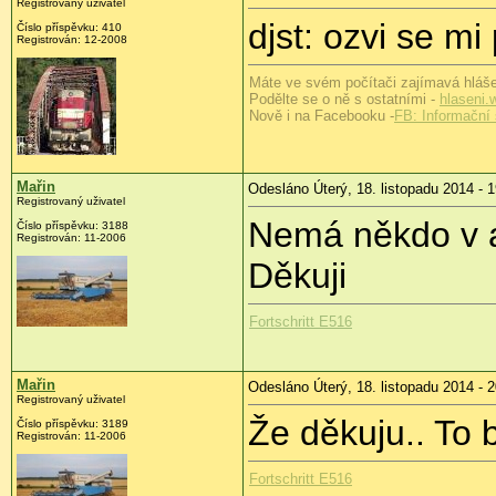
Registrovaný uživatel
djst: ozvi se mi
Číslo příspěvku:
410
Registrován:
12-2008
Máte ve svém počítači zajímavá hláše
Podělte se o ně s ostatními -
hlaseni.
Nově i na Facebooku -
FB: Informační 
Mařin
Odesláno Úterý, 18. listopadu 2014 - 
Registrovaný uživatel
Nemá někdo v a
Číslo příspěvku:
3188
Registrován:
11-2006
Děkuji
Fortschritt E516
Mařin
Odesláno Úterý, 18. listopadu 2014 - 
Registrovaný uživatel
Že děkuju.. To by
Číslo příspěvku:
3189
Registrován:
11-2006
Fortschritt E516