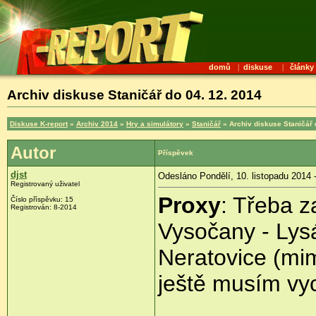
domů
|
diskuse
|
články
Archiv diskuse Staničář do 04. 12. 2014
Diskuse K-report
»
Archiv 2014
»
Hry a simulátory
»
Staničář
» Archiv diskuse Staničář 
Autor
Příspěvek
djst
Odesláno Pondělí, 10. listopadu 2014 
Registrovaný uživatel
Proxy
: Třeba z
Číslo příspěvku:
15
Registrován:
8-2014
Vysočany - Lys
Neratovice (m
ještě musím vych