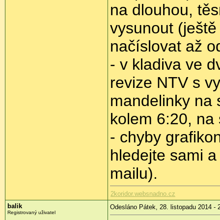
na dlouhou, tě
vysunout (ještě
načíslovat až o
- v kladiva ve 
revize NTV s vy
mandelinky na s
kolem 6:20, na 
- chyby grafiko
hledejte sami a
mailu).
2koridor.websnadno.cz
balik
Odesláno Pátek, 28. listopadu 2014 - 
Registrovaný uživatel