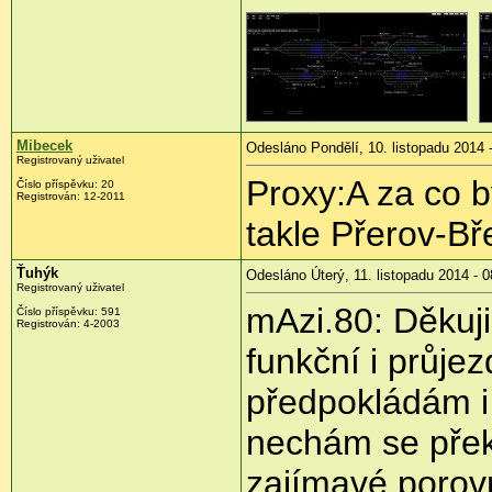
Mibecek
Odesláno Pondělí, 10. listopadu 2014 
Registrovaný uživatel
Proxy:A za co 
Číslo příspěvku:
20
Registrován:
12-2011
takle Přerov-Bř
Ťuhýk
Odesláno Úterý, 11. listopadu 2014 - 0
Registrovaný uživatel
mAzi.80: Děkuji
Číslo příspěvku:
591
Registrován:
4-2003
funkční i průje
předpokládám i 
nechám se přek
zajímavé porovn