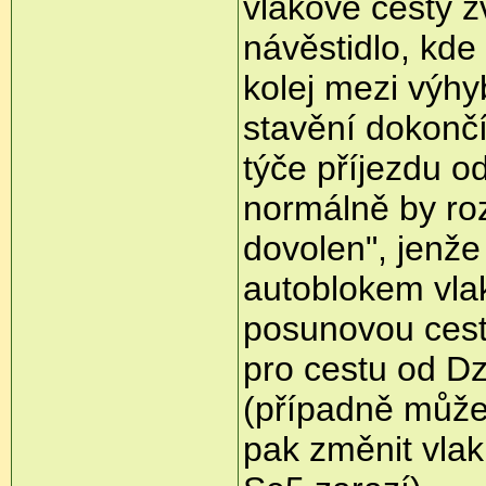
vlakové cesty zv
návěstidlo, kde
kolej mezi výh
stavění dokončí
týče příjezdu od
normálně by roz
dovolen", jenže 
autoblokem vlak
posunovou cest
pro cestu od Dz
(případně můžeš
pak změnit vlak