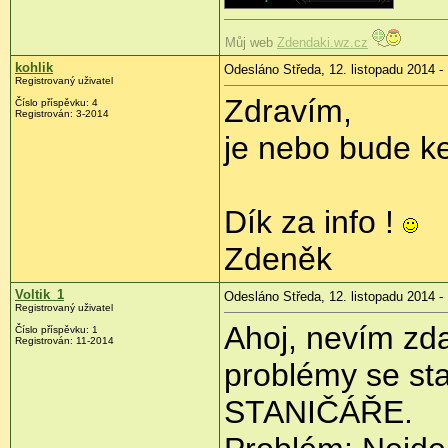
Můj web
Zdendaki.wz.cz
kohlik
Odesláno Středa, 12. listopadu 2014 -
Registrovaný uživatel
Zdravím,
Číslo příspěvku:
4
Registrován:
3-2014
je nebo bude k
Dík za info !
Zdeněk
Voltik_1
Odesláno Středa, 12. listopadu 2014 -
Registrovaný uživatel
Ahoj, nevím zda
Číslo příspěvku:
1
Registrován:
11-2014
problémy se st
STANIČÁŘE.