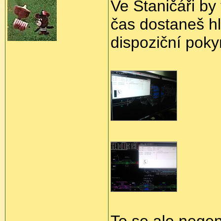
Ve Staničáři by
čas dostaneš hl
dispoziční poky
To se ale negen