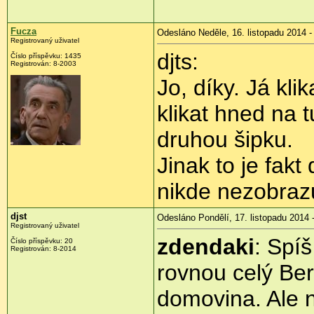
Fucza
Odesláno Neděle, 16. listopadu 2014 -
Registrovaný uživatel
djts:
Číslo příspěvku:
1435
Registrován:
8-2003
Jo, díky. Já kli
klikat hned na t
druhou šipku.
Jinak to je fak
nikde nezobraz
djst
Odesláno Pondělí, 17. listopadu 2014 
Registrovaný uživatel
zdendaki
: Spí
Číslo příspěvku:
20
Registrován:
8-2014
rovnou celý Ber
domovina. Ale 