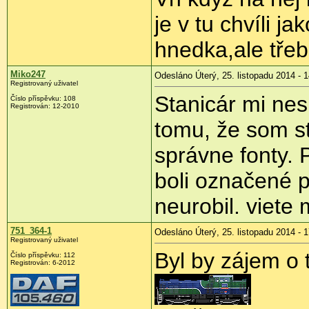
je v tu chvíli j
hnedka,ale třeb
Miko247
Odesláno Úterý, 25. listopadu 2014 - 
Registrovaný uživatel
Stanicár mi nes
Číslo příspěvku:
108
Registrován:
12-2010
tomu, že som sti
správne fonty.
boli označené 
neurobil. viete
751_364-1
Odesláno Úterý, 25. listopadu 2014 - 
Registrovaný uživatel
Byl by zájem o
Číslo příspěvku:
112
Registrován:
6-2012