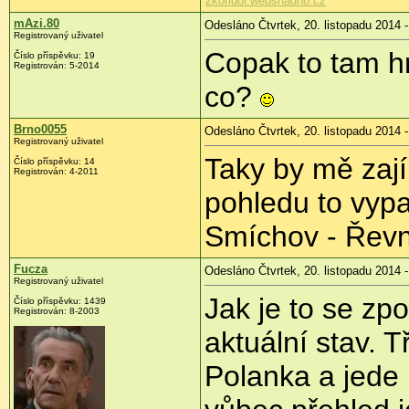
2koridor.websnadno.cz
mAzi.80
Odesláno Čtvrtek, 20. listopadu 2014 -
Registrovaný uživatel
Copak to tam h
Číslo příspěvku:
19
Registrován:
5-2014
co?
Brno0055
Odesláno Čtvrtek, 20. listopadu 2014 -
Registrovaný uživatel
Taky by mě zají
Číslo příspěvku:
14
Registrován:
4-2011
pohledu to vypa
Smíchov - Řevni
Fucza
Odesláno Čtvrtek, 20. listopadu 2014 -
Registrovaný uživatel
Jak je to se zp
Číslo příspěvku:
1439
Registrován:
8-2003
aktuální stav. 
Polanka a jede