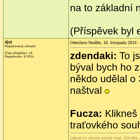
na to základní 
(Příspěvek byl 
djst
Odesláno Neděle, 16. listopadu 2014 -
Registrovaný uživatel
zdendaki:
To js
Číslo příspěvku:
19
Registrován:
8-2014
býval bych ho z
někdo udělal o 
naštval
Fucza:
Klikneš 
traťovkého sou
pokud mi chcete poslat mail, klikněte