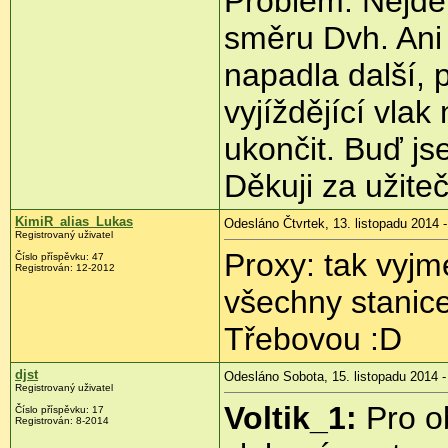
Problém: Nejde 
směru Dvh. Ani
napadla další, 
vyjíždějící vla
ukončit. Buď j
Děkuji za užite
KimiR_alias_Lukas
Odesláno Čtvrtek, 13. listopadu 2014 -
Registrovaný uživatel
Proxy: tak vyj
Číslo příspěvku:
47
Registrován:
12-2012
všechny stanic
Třebovou :D
djst
Odesláno Sobota, 15. listopadu 2014 -
Registrovaný uživatel
Voltik_1:
Pro ob
Číslo příspěvku:
17
Registrován:
8-2014