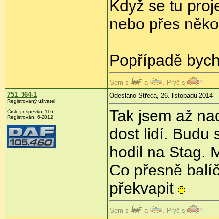
Když se tu pro
nebo přes něko
Popřípadě bych s
Sem s
a
. Pryč s
751_364-1
Odesláno Středa, 26. listopadu 2014 -
Registrovaný uživatel
Tak jsem až na
Číslo příspěvku:
116
Registrován:
6-2012
dost lidí. Budu 
hodil na Stag. 
Co přesně balí
překvapit
Sem s
a
. Pryč s