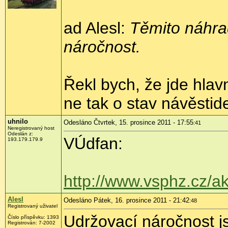
ad Alesl:
Těmito náhrad
náročnost.
Řekl bych, že jde hlav
ne tak o stav návěstide
uhnilo
Odesláno Čtvrtek, 15. prosince 2011 - 17:55
:41
Neregistrovaný host
Odeslán z:
VÚdfan:
193.179.179.9
http://www.vsphz.cz/a
Alesl
Odesláno Pátek, 16. prosince 2011 - 21:42
:48
Registrovaný uživatel
Udržovací náročnost j
Číslo příspěvku:
1393
Registrován:
7-2002