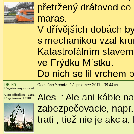
přetržený drátovod c
maras.
V dřívějších dobách b
s mechanikou vzal kru
Katastrofálním stavem
ve Frýdku Místku.
Do nich se lil vrchem 
Rk_kn
Odesláno Sobota, 17. prosince 2011 - 08:44
:09
Registrovaný uživatel
Alesl : Ale ani káble 
Číslo příspěvku:
2151
Registrován:
1-2005
zabezpečovacie, napr. 
trati , tiež nie je akcia