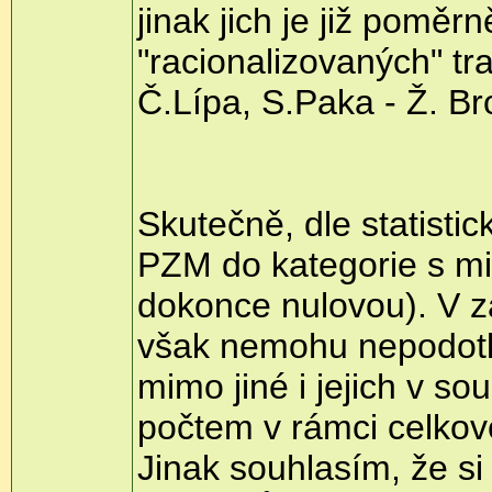
jinak jich je již pomě
"racionalizovaných" tra
Č.Lípa, S.Paka - Ž. Br
Skutečně, dle statisti
PZM do kategorie s mi
dokonce nulovou). V z
však nemohu nepodotkn
mimo jiné i jejich v s
počtem v rámci celko
Jinak souhlasím, že s