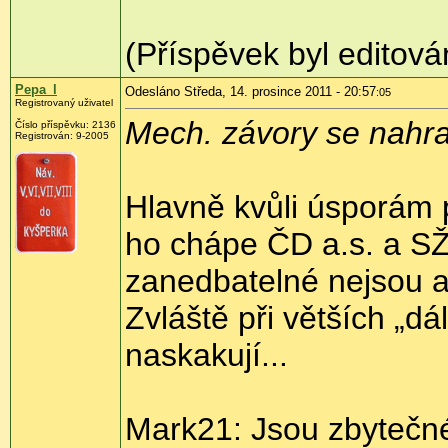
(Příspěvek byl editov
Pepa_l
Odesláno Středa, 14. prosince 2011 - 20:57
:05
Registrovaný uživatel
Mech. závory se nahra
Číslo příspěvku:
2136
Registrován:
9-2005
Hlavně kvůli úsporám p
ho chápe ČD a.s. a SŽ
zanedbatelné nejsou a
Zvláště při větších „dá
naskakují...
Mark21: Jsou zbytečné