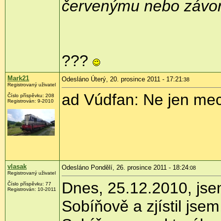
červenýmu nebo závor
???
Mark21
Odesláno Úterý, 20. prosince 2011 - 17:21
:38
Registrovaný uživatel
ad Vúdfan: Ne jen mec
Číslo příspěvku:
208
Registrován:
9-2010
vlasak
Odesláno Pondělí, 26. prosince 2011 - 18:24
:08
Registrovaný uživatel
Dnes, 25.12.2010, jse
Číslo příspěvku:
77
Registrován:
10-2011
Sobíňově a zjístil jse