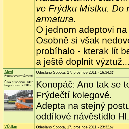
ve Frýdku Místku. Do n
armatura.
O jednom adeptovi na 
Osobně si však nedoved
probíhalo - kterak lít
a ještě doplnit výztuž..
Alesl
Odesláno Sobota, 17. prosince 2011 - 16:34
:37
Registrovaný uživatel
Konopáč: Ano tak se to 
Číslo příspěvku:
1396
Registrován:
7-2002
Frýdečtí kolegové.
Adepta na stejný post
oddílové návěstidlo Hl
VÚdfan
Odesláno Sobota, 17. prosince 2011 - 23:32
:57