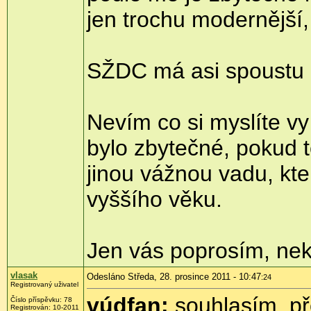
jen trochu modernější,
SŽDC má asi spoustu p
Nevím co si myslíte vy
bylo zbytečné, pokud 
jinou vážnou vadu, kte
vyššího věku.
Jen vás poprosím, ne
vlasak
Odesláno Středa, 28. prosince 2011 - 10:47
:24
Registrovaný uživatel
vúdfan:
souhlasím, př
Číslo příspěvku:
78
Registrován:
10-2011