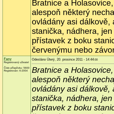
Bratnice a Holasovice
alespoň některý nechají
ovládány asi dálkově, 
stanička, nádhera, je
přístavek z boku stani
červenýmu nebo závor
Fany
Odesláno Úterý, 20. prosince 2011 - 14:44
:00
Registrovaný uživatel
Bratnice a Holasovice
Číslo příspěvku:
5600
Registrován:
6-2004
alespoň některý nechají
ovládány asi dálkově, 
stanička, nádhera, je
přístavek z boku stani