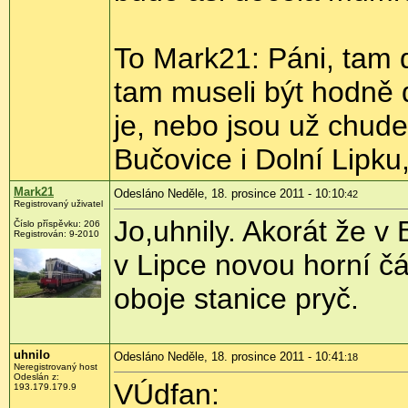
To Mark21: Páni, tam d
tam museli být hodně d
je, nebo jsou už chud
Bučovice i Dolní Lipku, 
Mark21
Odesláno Neděle, 18. prosince 2011 - 10:10
:42
Registrovaný uživatel
Jo,uhnily. Akorát že v
Číslo příspěvku:
206
Registrován:
9-2010
v Lipce novou horní čá
oboje stanice pryč.
uhnilo
Odesláno Neděle, 18. prosince 2011 - 10:41
:18
Neregistrovaný host
Odeslán z:
VÚdfan:
193.179.179.9