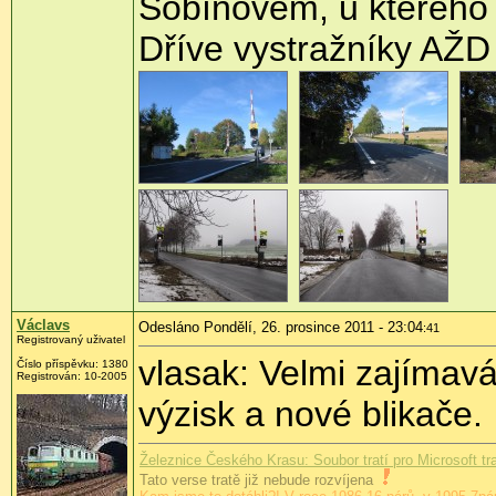
Sobíňovem, u kterého 
Dříve vystražníky AŽD
Václavs
Odesláno Pondělí, 26. prosince 2011 - 23:04
:41
Registrovaný uživatel
vlasak: Velmi zajímav
Číslo příspěvku:
1380
Registrován:
10-2005
výzisk a nové blikače.
Železnice Českého Krasu: Soubor tratí pro Microsoft tr
Tato verse tratě již nebude rozvíjena