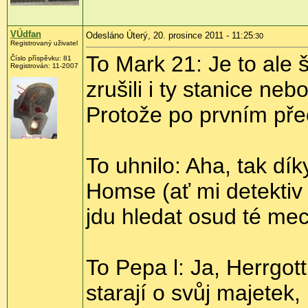
VÚdfan
Odesláno Úterý, 20. prosince 2011 - 11:25
:30
Registrovaný uživatel
To Mark 21: Je to ale š
Číslo příspěvku:
81
Registrován:
11-2007
zrušili i ty stanice neb
Protože po prvním přeč
To uhnilo: Aha, tak dík
Homse (ať mi detektiv 
jdu hledat osud té mec
To Pepa l: Ja, Herrgot
starají o svůj majetek,