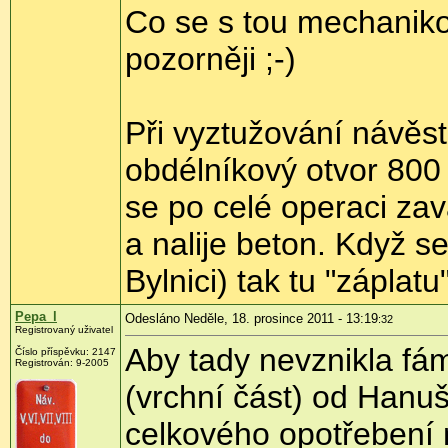
Co se s tou mechanikou 
pozorněji ;-)
Při vyztužování návěst
obdélníkový otvor 800
se po celé operaci zav
a nalije beton. Když s
Bylnici) tak tu "záplatu
Pepa_l
Odesláno Neděle, 18. prosince 2011 - 13:19
:32
Registrovaný uživatel
Aby tady nevznikla fám
Číslo příspěvku:
2147
Registrován:
9-2005
(vrchní část) od Hanu
celkového opotřebení 