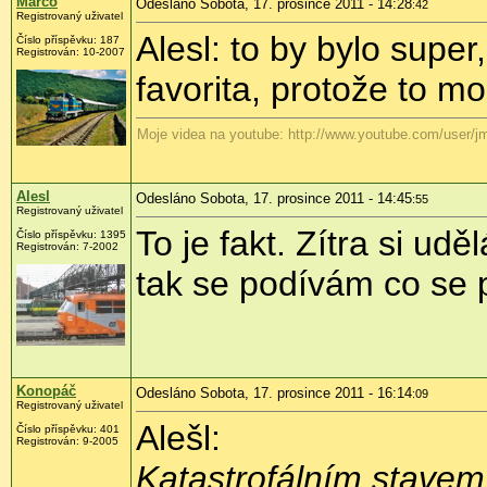
Marco
Odesláno Sobota, 17. prosince 2011 - 14:28
:42
Registrovaný uživatel
Alesl: to by bylo super
Číslo příspěvku:
187
Registrován:
10-2007
favorita, protože to mo
Moje videa na youtube: http://www.youtube.com/user/j
Alesl
Odesláno Sobota, 17. prosince 2011 - 14:45
:55
Registrovaný uživatel
To je fakt. Zítra si u
Číslo příspěvku:
1395
Registrován:
7-2002
tak se podívám co se p
Konopáč
Odesláno Sobota, 17. prosince 2011 - 16:14
:09
Registrovaný uživatel
Alešl:
Číslo příspěvku:
401
Registrován:
9-2005
Katastrofálním stavem