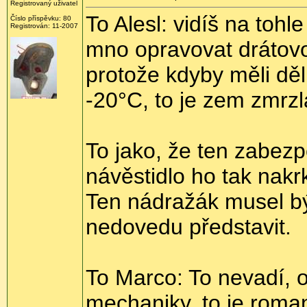
Registrovaný uživatel
To Alesl: vidíš na tohl
Číslo příspěvku:
80
Registrován:
11-2007
mno opravovat drátov
protože kdyby měli děln
-20°C, to je zem zmrzl
To jako, že ten zabezp
návěstidlo ho tak nakrkl
Ten nádražák musel bý
nedovedu představit.
To Marco: To nevadí, o
mechaniky, to je roman