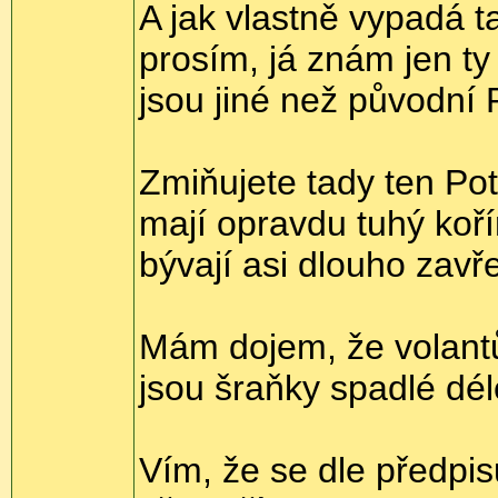
A jak vlastně vypadá 
prosím, já znám jen t
jsou jiné než původní
Zmiňujete tady ten Po
mají opravdu tuhý koří
bývají asi dlouho zavře
Mám dojem, že volantů
jsou šraňky spadlé dél
Vím, že se dle předpi