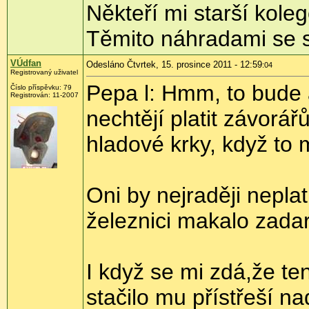
Někteří mi starší kole
Těmito náhradami se s
VÚdfan
Odesláno Čtvrtek, 15. prosince 2011 - 12:59
:04
Registrovaný uživatel
Pepa l: Hmm, to bude 
Číslo příspěvku:
79
Registrován:
11-2007
nechtějí platit závorářů
hladové krky, když to 
Oni by nejraději neplat
železnici makalo zada
I když se mi zdá,že te
stačilo mu přístřeší n