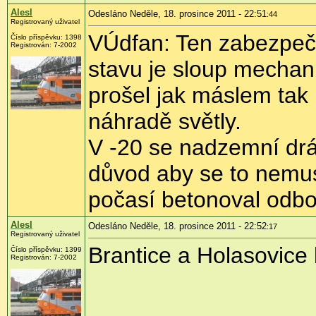
Alesl
Odesláno Neděle, 18. prosince 2011 - 22:51
:44
Registrovaný uživatel
VÚdfan: Ten zabezpeč
Číslo příspěvku:
1398
Registrován:
7-2002
stavu je sloup mechan
prošel jak máslem tak 
náhradě světly.
V -20 se nadzemní drá
důvod aby se to nemus
počasí betonoval odb
Alesl
Odesláno Neděle, 18. prosince 2011 - 22:52
:17
Registrovaný uživatel
Brantice a Holasovice
Číslo příspěvku:
1399
Registrován:
7-2002