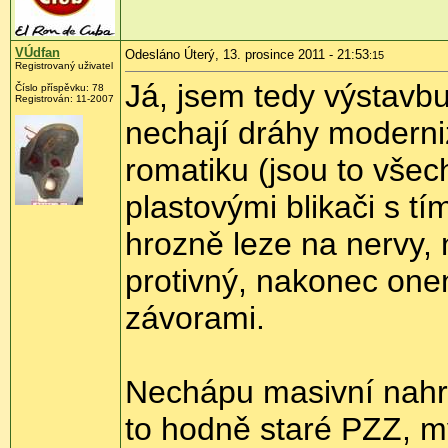
VÚdfan
Odesláno Úterý, 13. prosince 2011 - 21:53
:15
Registrovaný uživatel
Já, jsem tedy výstavb
Číslo příspěvku:
78
Registrován:
11-2007
nechají dráhy moderniz
romatiku (jsou to vše
plastovými blikači s t
hrozně leze na nervy,
protivný, nakonec one
závorami.
Nechápu masivní nahra
to hodně staré PZZ, m