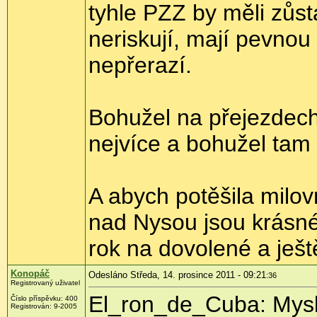
tyhle PZZ by měli zůsta
neriskují, mají pevnou
nepřerazí.
Bohužel na přejezdech
nejvíce a bohužel tam
A abych potěšila milo
nad Nysou jsou krásné
rok na dovolené a ještě
Konopáč
Odesláno Středa, 14. prosince 2011 - 09:21
:36
Registrovaný uživatel
El_ron_de_Cuba: Myslí
Číslo příspěvku:
400
Registrován:
9-2005