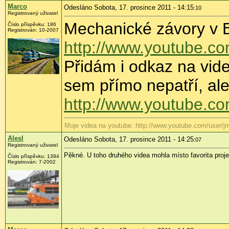
Marco
Odesláno Sobota, 17. prosince 2011 - 14:15
:10
Registrovaný uživatel
Mechanické závory v By
Číslo příspěvku:
186
Registrován:
10-2007
http://www.youtube.
Přidám i odkaz na vid
sem přímo nepatří, ale
http://www.youtube.c
Moje videa na youtube: http://www.youtube.com/user/j
Alesl
Odesláno Sobota, 17. prosince 2011 - 14:25
:07
Registrovaný uživatel
Pěkné. U toho druhého videa mohla místo favorita pro
Číslo příspěvku:
1394
Registrován:
7-2002