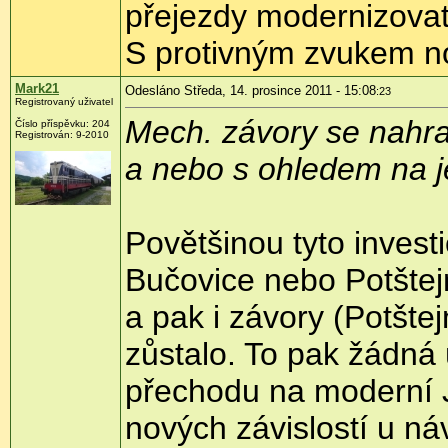
přejezdy modernizovat
S protivným zvukem no
Mark21
Odesláno Středa, 14. prosince 2011 - 15:08
:23
Registrovaný uživatel
Mech. závory se nahra
Číslo příspěvku:
204
Registrován:
9-2010
a nebo s ohledem na je
Povětšinou tyto investi
Bučovice nebo Potštej
a pak i závory (Potšte
zůstalo. To pak žádná 
přechodu na moderní J
nových závislostí u náv