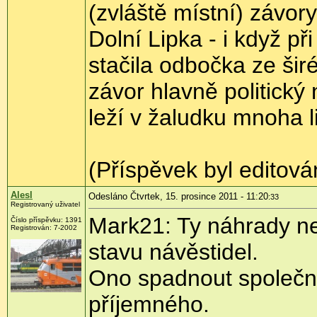
(zvláště místní) závory
Dolní Lipka - i když p
stačila odbočka ze širé
závor hlavně politický 
leží v žaludku mnoha li
(Příspěvek byl editov
Alesl
Odesláno Čtvrtek, 15. prosince 2011 - 11:20
:33
Registrovaný uživatel
Mark21: Ty náhrady ne
Číslo příspěvku:
1391
Registrován:
7-2002
stavu návěstidel.
Ono spadnout společn
příjemného.