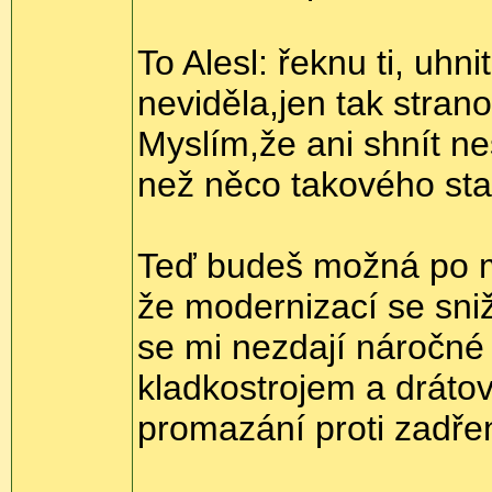
To Alesl: řeknu ti, uh
neviděla,jen tak stran
Myslím,že ani shnít ne
než něco takového sta
Teď budeš možná po mě
že modernizací se sni
se mi nezdají náročné 
kladkostrojem a dráto
promazání proti zadře