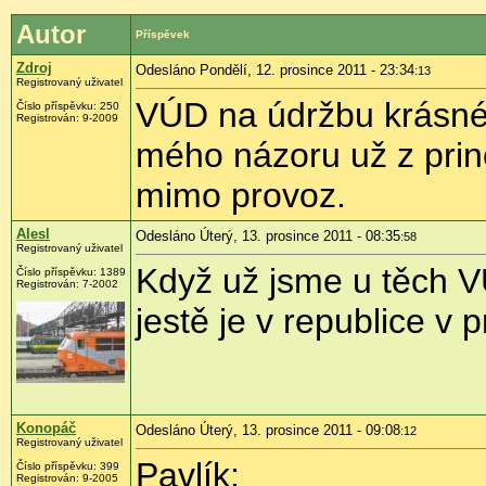
Autor
Příspěvek
Zdroj
Odesláno Pondělí, 12. prosince 2011 - 23:34
:13
Registrovaný uživatel
VÚD na údržbu krásné 
Číslo příspěvku:
250
Registrován:
9-2009
mého názoru už z princ
mimo provoz.
Alesl
Odesláno Úterý, 13. prosince 2011 - 08:35
:58
Registrovaný uživatel
Když už jsme u těch V
Číslo příspěvku:
1389
Registrován:
7-2002
jestě je v republice v 
Konopáč
Odesláno Úterý, 13. prosince 2011 - 09:08
:12
Registrovaný uživatel
Pavlík:
Číslo příspěvku:
399
Registrován:
9-2005