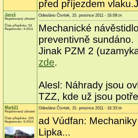
před příjezdem vlaku.Je
Janyš
Odesláno Čtvrtek, 15. prosince 2011 - 16:09
:24
Registrovaný uživatel
Mechanické návěstidlo 
Číslo příspěvku:
53
Registrován:
4-2011
preventivně sundáno.
Jinak PZM 2 (uzamykat
zde
.
Alesl: Náhrady jsou o
TZZ, kde už jsou potře
Mark21
Odesláno Čtvrtek, 15. prosince 2011 - 16:33
:39
Registrovaný uživatel
ad Vúdfan: Mechaniky 
Číslo příspěvku:
205
Registrován:
9-2010
Lipka...