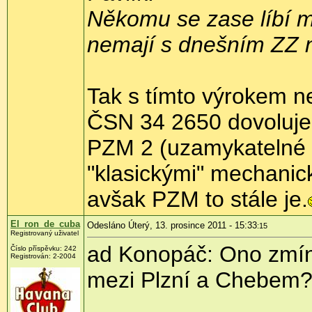
Někomu se zase líbí m
nemají s dnešním ZZ n
Tak s tímto výrokem n
ČSN 34 2650 dovoluje
PZM 2 (uzamykatelné n
"klasickými" mechani
avšak PZM to stále je.
El_ron_de_cuba
Odesláno Úterý, 13. prosince 2011 - 15:33
:15
Registrovaný uživatel
ad Konopáč: Ono zmíně
Číslo příspěvku:
242
Registrován:
2-2004
mezi Plzní a Chebem