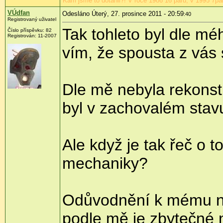
Kam jsme to dotáhli?! V roce 1986 16 párů, v 1995 7pár
VÚdfan
Odesláno Úterý, 27. prosince 2011 - 20:59
:40
Registrovaný uživatel
Tak tohleto byl dle m
Číslo příspěvku:
82
Registrován:
11-2007
vím, že spousta z vás
Dle mě nebyla rekonst
byl v zachovalém stavu
Ale když je tak řeč o
mechaniky?
Odůvodnění k mému ne
podle mě je zbytečné