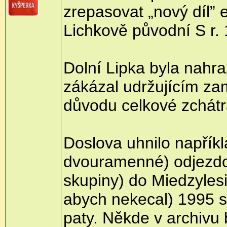
zrepasovat „nový díl” e
Lichkově původní S r.
Dolní Lipka byla nahra
zákázal udržujícím za
důvodu celkové zchátra
Doslova uhnilo napří
dvouramenné) odjezdo
skupiny) do Miedzylesi
abych nekecal) 1995 s
paty. Někde v archivu b