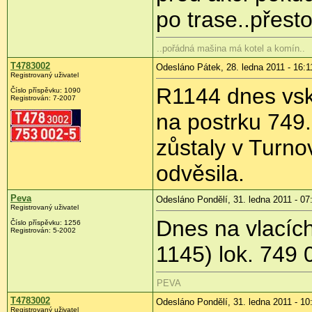
po trase..přesto
..pořádná mašina má kotel a komín..
T4783002
Odesláno Pátek, 28. ledna 2011 - 16:1
Registrovaný uživatel
R1144 dnes vsku
Číslo příspěvku:
1090
Registrován:
7-2007
na postrku 749
zůstaly v Turno
odvěsila.
Peva
Odesláno Pondělí, 31. ledna 2011 - 07
Registrovaný uživatel
Dnes na vlacích
Číslo příspěvku:
1256
Registrován:
5-2002
1145) lok. 749 
PEVA
T4783002
Odesláno Pondělí, 31. ledna 2011 - 10
Registrovaný uživatel