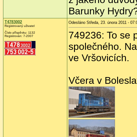
Barunky Hydry? 
T4783002
Odesláno Středa, 23. února 2011 - 07:
Registrovaný uživatel
749236: To se p
Číslo příspěvku:
1132
Registrován:
7-2007
společného. Na
ve Vršovicích.
Včera v Boleslav