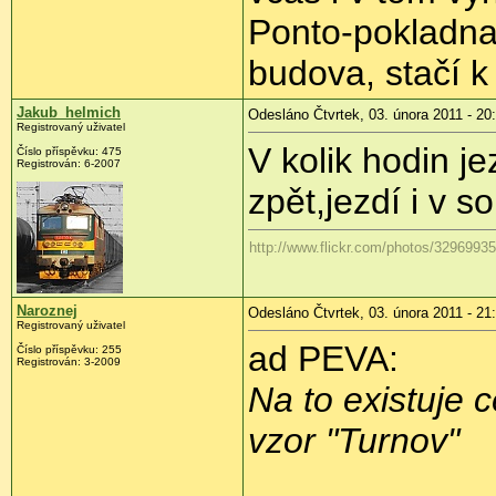
Ponto-pokladna
budova, stačí k
Jakub_helmich
Odesláno Čtvrtek, 03. února 2011 - 20
Registrovaný uživatel
V kolik hodin j
Číslo příspěvku:
475
Registrován:
6-2007
zpět,jezdí i v s
http://www.flickr.com/photos/329699
Naroznej
Odesláno Čtvrtek, 03. února 2011 - 21
Registrovaný uživatel
ad PEVA:
Číslo příspěvku:
255
Registrován:
3-2009
Na to existuje
vzor "Turnov"