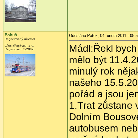
Bohuš
Odesláno Pátek, 04. února 2011 - 08:5
Registrovaný uživatel
Mádl:Řekl bych 
Číslo příspěvku:
171
Registrován:
3-2009
mělo být 11.4.2
minulý rok něja
našeho 15.5.20
pořád a jsou je
1.Trat zůstane 
Dolním Bousově
autobusem nebo