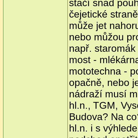
stačí snad pouh
čejetické stran
může jet nahoru
nebo můžou prot
např. staromák 
most - mlékárna 
mototechna - p
opačně, nebo je
nádraží musí m
hl.n., TGM, Vys
Budova? Na co?
hl.n. i s výhled