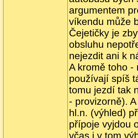
argumentem proč
víkendu může bý
Čejetičky je zby
obsluhu nepotř
nejezdit ani k n
A kromě toho - 
používají spíš 
tomu jezdí tak 
- provizorně). 
hl.n. (výhled) 
přípoje vyjdou 
včas i v tom vý