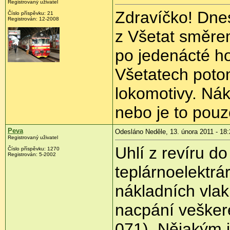
Registrovaný uživatel
Zdravíčko! Dnes
Číslo příspěvku:
21
Registrován:
12-2008
z Všetat směre
po jedenácté ho
Všetatech potom
lokomotivy. Nák
nebo je to pou
Peva
Odesláno Neděle, 13. února 2011 - 18:
Registrovaný uživatel
Uhlí z revíru d
Číslo příspěvku:
1270
Registrován:
5-2002
teplárnoelektrá
nákladních vlak
nacpání vešker
071). Nějakým j