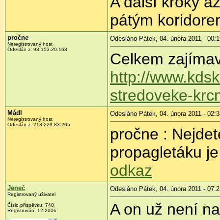
A další kroky a
pátým koridore
pročne
Odesláno Pátek, 04. února 2011 - 00:1
Neregistrovaný host
Odeslán z:
93.153.20.163
Celkem zajímav
http://www.kdsk
stredoveke-krcm
Mádl
Odesláno Pátek, 04. února 2011 - 02:3
Neregistrovaný host
Odeslán z:
213.229.83.205
pročne : Nejde
propagletáku je
odkaz
Jeneč
Odesláno Pátek, 04. února 2011 - 07:2
Registrovaný uživatel
A on už není na 
Číslo příspěvku:
740
Registrován:
12-2006