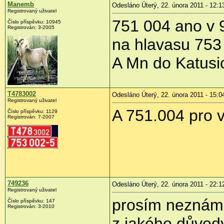
Manemb
Odesláno Úterý, 22. února 2011 - 12:1
Registrovaný uživatel
751 004 ano v 
Číslo příspěvku:
10945
Registrován:
3-2005
na hlavasu 753
A Mn do Katusi
T4783002
Odesláno Úterý, 22. února 2011 - 15:0
Registrovaný uživatel
A 751.004 pro 
Číslo příspěvku:
1129
Registrován:
7-2007
749236
Odesláno Úterý, 22. února 2011 - 22:1
Registrovaný uživatel
prosím neznám 
Číslo příspěvku:
147
Registrován:
3-2010
z jakého důvody