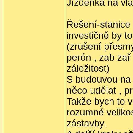
Jízdenka na vlak
Řešení-stanice 
investičně by t
(zrušení přesmy
perón , zab zař
záležitost)
S budouvou na h
něco udělat , p
Takže bych to v
rozumné velikos
zástavby.