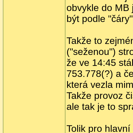
obvykle do MB j
být podle "čáry
Takže to zejmén
("seženou") stro
že ve 14:45 stá
753.778(?) a če
která vezla mim
Takže provoz či
ale tak je to sp
Tolik pro hlavní