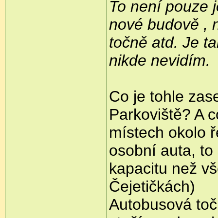
To není pouze j
nové budově , 
točně atd. Je t
nikde nevidím.
Co je tohle za
Parkoviště? A c
místech okolo ř
osobní auta, to
kapacitu než v
Čejetičkách)
Autobusová to