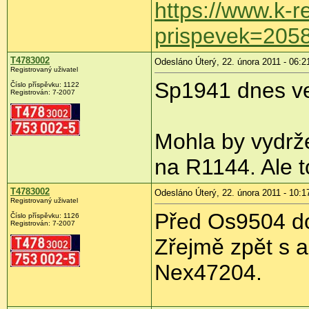
https://www.k-r
prispevek=205
T4783002
Odesláno Úterý, 22. února 2011 - 06:2
Registrovaný uživatel
Sp1941 dnes ve
Číslo příspěvku:
1122
Registrován:
7-2007
Mohla by vydrž
na R1144. Ale t
T4783002
Odesláno Úterý, 22. února 2011 - 10:1
Registrovaný uživatel
Před Os9504 do
Číslo příspěvku:
1126
Registrován:
7-2007
Zřejmě zpět s a
Nex47204.