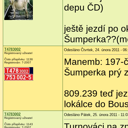
depu ČD)
ještě jezdí po 
Šumperka??(měl
T4783002
Odesláno Čtvrtek, 24. února 2011 - 06
Registrovaný uživatel
Manemb: 197-čk
Číslo příspěvku:
1136
Registrován:
7-2007
Šumperka prý za
809.239 teď je
lokálce do Bous
T4783002
Odesláno Pátek, 25. února 2011 - 11:0
Registrovaný uživatel
Turnováci na z
Číslo příspěvku:
1143
Registrován:
7-2007