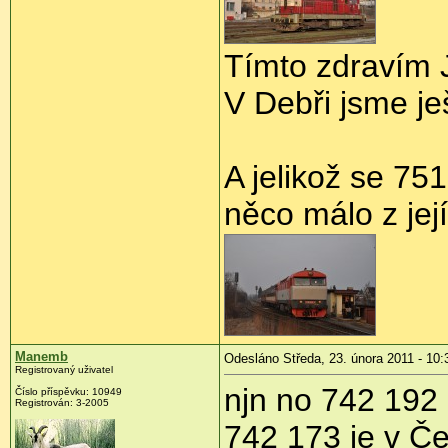
Tímto zdravím 
V Debři jsme je
A jelikož se 75
něco málo z jej
Manemb
Odesláno Středa, 23. února 2011 - 10:
Registrovaný uživatel
njn no 742 192
Číslo příspěvku:
10949
Registrován:
3-2005
742 173 je v Č