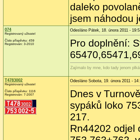
daleko povolaněj
jsem náhodou je
074
Odesláno Pátek, 18. února 2011 - 19:5
Registrovaný uživatel
Pro doplnění: S
Číslo příspěvku:
459
Registrován:
3-2010
65470,65471,69
Zajímalo by mne, kdo tady jenom plká
T4783002
Odesláno Sobota, 19. února 2011 - 14
Registrovaný uživatel
Dnes v Turnově
Číslo příspěvku:
1116
Registrován:
7-2007
sypáků loko 75
217.
Rn44202 odjel 
753.763+762, v