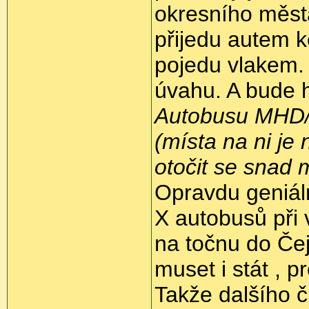
okresního města
přijedu autem ke
pojedu vlakem.
úvahu. A bude 
Autobusu MHD/
(místa na ni je 
otočit se snad 
Opravdu geniáln
X autobusů při 
na točnu do Če
muset i stát , 
Takže dalšího čl