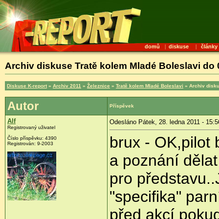
domů
|
diskuse
|
články
Archiv diskuse Tratě kolem Mladé Boleslavi do 
Diskuse K-report
»
Archiv 2011
»
Železnice
»
Tratě kolem Mladé Boleslavi
» Archiv disku
Autor
Příspěvek
Alf
Odesláno Pátek, 28. ledna 2011 - 15:5
Registrovaný uživatel
brux - OK,pilot
Číslo příspěvku:
4390
Registrován:
9-2003
a poznání dělat
pro představu..J
"specifika" parn
před akcí poku