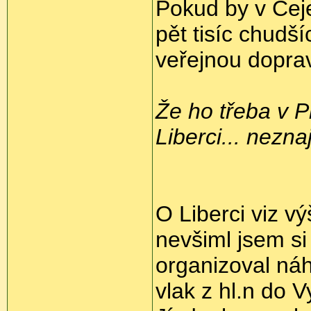
Pokud by v Čejet
pět tisíc chudší
veřejnou doprav
Že ho třeba v 
Liberci... nezna
O Liberci viz v
nevšiml jsem si
organizoval ná
vlak z hl.n do 