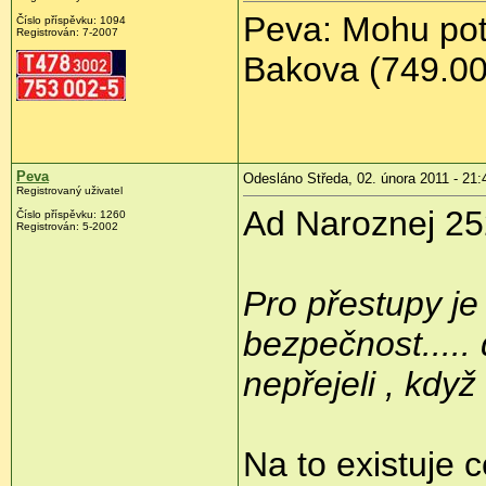
Peva: Mohu potv
Číslo příspěvku:
1094
Registrován:
7-2007
Bakova (749.00
Peva
Odesláno Středa, 02. února 2011 - 21:
Registrovaný uživatel
Ad Naroznej 25
Číslo příspěvku:
1260
Registrován:
5-2002
Pro přestupy je
bezpečnost.....
nepřejeli , když 
Na to existuje