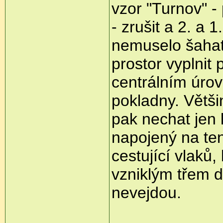
vzor "Turnov" - 
- zrušit a 2. a 
nemuselo šahat 
prostor vyplnit
centrálním úro
pokladny. Větši
pak nechat jen 
napojený na ten
cestující vlaků,
vzniklým třem d
nevejdou.