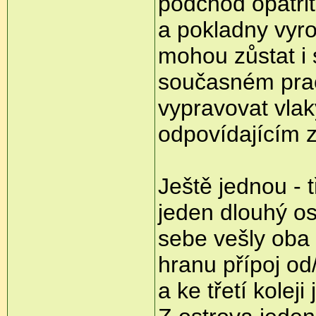
podchod opatřit
a pokladny vyro
mohou zůstat i 
současném prac
vypravovat vlaky
odpovídajícím z
Ještě jednou - 
jeden dlouhý os
sebe vešly oba
hranu přípoj o
a ke třetí kolej