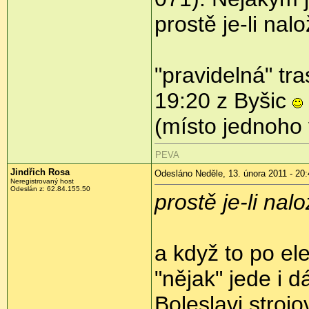
prostě je-li nalo
"pravidelná" tr
19:20 z Byšic
(místo jednoho v
PEVA
Jindřich Rosa
Odesláno Neděle, 13. února 2011 - 20:
Neregistrovaný host
Odeslán z:
62.84.155.50
prostě je-li nalo
a když to po ele
"nějak" jede i 
Boleslavi strojo