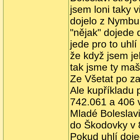
jsem loni taky v
dojelo z Nymbu
"nějak" dojede 
jede pro to uhlí
že když jsem j
tak jsme ty maš
Ze Všetat po z
Ale kupříkladu 
742.061 a 406 v
Mladé Boleslavi 
do Škodovky v 
Pokud uhlí doje