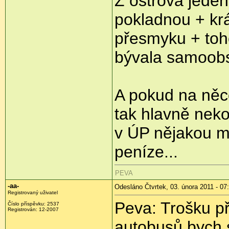
Z ostrova jeden
pokladnou + kr
přesmyku + toh
bývala samoobs
A pokud na něco
tak hlavně neko
v ÚP nějakou me
peníze...
PEVA
-aa-
Odesláno Čtvrtek, 03. února 2011 - 07
Registrovaný uživatel
Peva: Trošku p
Číslo příspěvku:
2537
Registrován:
12-2007
autobusů bych s