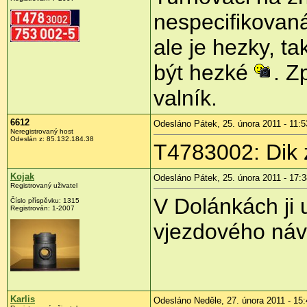
nespecifikovaná
ale je hezky, t
být hezké
. Z
valník.
6612
Odesláno Pátek, 25. února 2011 - 11:5
Neregistrovaný host
Odeslán z:
85.132.184.38
T4783002: Dik 
Kojak
Odesláno Pátek, 25. února 2011 - 17:3
Registrovaný uživatel
V Dolánkách ji 
Číslo příspěvku:
1315
Registrován:
1-2007
vjezdového náv
Karlis
Odesláno Neděle, 27. února 2011 - 15: