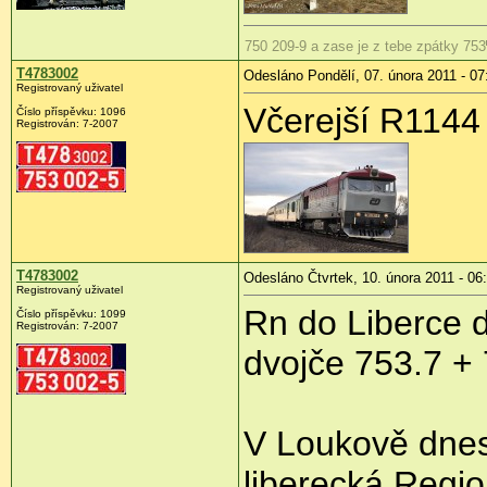
750 209-9 a zase je z tebe zpátky 753
T4783002
Odesláno Pondělí, 07. února 2011 - 07
Registrovaný uživatel
Včerejší R1144
Číslo příspěvku:
1096
Registrován:
7-2007
T4783002
Odesláno Čtvrtek, 10. února 2011 - 06
Registrovaný uživatel
Rn do Liberce 
Číslo příspěvku:
1099
Registrován:
7-2007
dvojče 753.7 +
V Loukově dnes
liberecká Regio