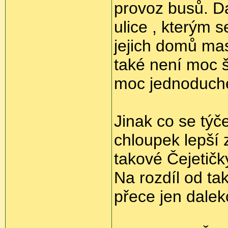
provoz busů. D
ulice , kterým s
jejich domů mas
také není moc š
moc jednoduch
Jinak co se týč
chloupek lepší 
takové Čejetičk
Na rozdíl od ta
přece jen dalek