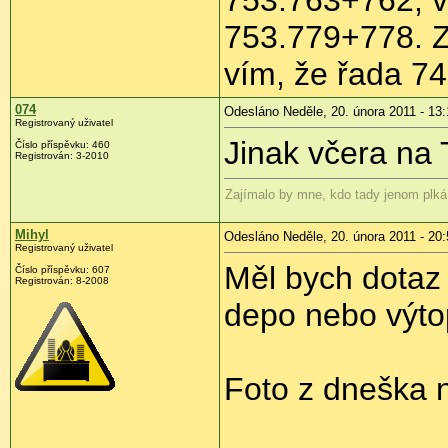
753.779+778. Zá
vím, že řada 74
074
Odesláno Neděle, 20. února 2011 - 13:
Registrovaný uživatel
Jinak včera na 
Číslo příspěvku:
460
Registrován:
3-2010
Zajímalo by mne, kdo tady jenom plká
Mihyl
Odesláno Neděle, 20. února 2011 - 20:
Registrovaný uživatel
Měl bych dotaz
Číslo příspěvku:
607
Registrován:
8-2008
depo nebo výto
Foto z dneška 