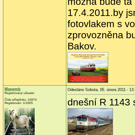
možná bude ta 
17.4.2011.by js
fotovlakem s v
zprovozněna bu
Bakov.
Manemb
Odesláno Sobota, 05. února 2011 - 13
Registrovaný uživatel
dnešní R 1143 
Číslo příspěvku:
10874
Registrován:
3-2005