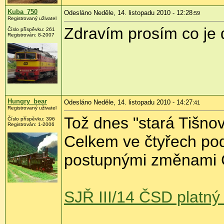
Kuba_750
Odesláno Neděle, 14. listopadu 2010 - 12:28
:59
Registrovaný uživatel
Zdravím prosím co je
Číslo příspěvku:
261
Registrován:
8-2007
Hungry_bear
Odesláno Neděle, 14. listopadu 2010 - 14:27
:41
Registrovaný uživatel
Tož dnes "stará Tišno
Číslo příspěvku:
396
Registrován:
1-2006
Celkem ve čtyřech po
postupnými změnami
SJŘ III/14 ČSD platný