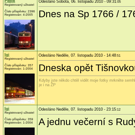
Pepík
Odesláno Sobota, 06. listopadu 2010 - 09:31
:05
Registrovaný uživatel
Dnes na Sp 1766 / 17
Číslo příspěvku:
2396
Registrován:
4-2005
Igi
Odesláno Neděle, 07. listopadu 2010 - 14:48
:51
Registrovaný uživatel
Dneska opět Tišnovko
Číslo příspěvku:
357
Registrován:
1-2004
Kdyby jste někdo chtěl vidět moje fotky mrkněte semhl
je i na ŽP
Igi
Odesláno Neděle, 07. listopadu 2010 - 23:15
:12
Registrovaný uživatel
A jednu večerní s Ru
Číslo příspěvku:
359
Registrován:
1-2004