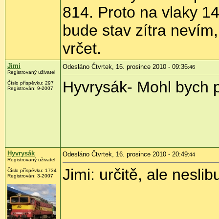
814. Proto na vlaky 1
bude stav zítra nevím
vrčet.
Jimi
Odesláno Čtvrtek, 16. prosince 2010 - 09:36
:46
Registrovaný uživatel
Hyvrysák- Mohl bych p
Číslo příspěvku:
297
Registrován:
9-2007
Hyvrysák
Odesláno Čtvrtek, 16. prosince 2010 - 20:49
:44
Registrovaný uživatel
Jimi: určitě, ale nesli
Číslo příspěvku:
1734
Registrován:
3-2007