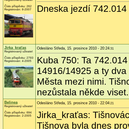
Dneska jezdí 742.014 
Číslo příspěvku:
262
Registrován:
8-2007
Jirka_kraťas
Odesláno Středa, 15. prosince 2010 - 20:24
:31
Registrovaný uživatel
Kuba 750: Ta 742.014 
Číslo příspěvku:
2793
Registrován:
4-2005
14916/14925 a ty dva
Města mezi nimi. Tišno
nezůstala někde viset.
Belinea
Odesláno Středa, 15. prosince 2010 - 22:04
:21
Registrovaný uživatel
Jirka_kraťas: Tišnovác
Číslo příspěvku:
694
Registrován:
2-2005
Tišnova byla dnes pr