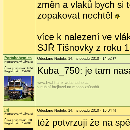
změn a vlaků bych si t
zopakovat nechtěl
více k nalezení ve vlá
SJŘ Tišnovky z roku 
Portabohemica
Odesláno Neděle, 14. listopadu 2010 - 14:52
:37
Registrovaný uživatel
Kuba_750: je tam nas
Číslo příspěvku:
1652
Registrován:
2-2004
www.hval-trainz.websnadno.cz
virtuální brejlovci na mnoho způsobů
Igi
Odesláno Neděle, 14. listopadu 2010 - 15:04
:49
Registrovaný uživatel
též potvrzuji že na s
Číslo příspěvku:
360
Registrován:
1-2004