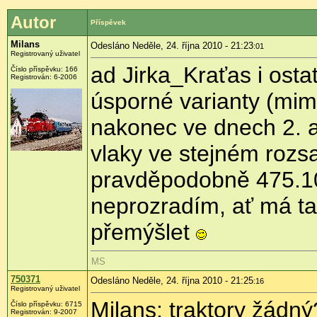
Autor
Příspěvek
Milans
Odesláno Neděle, 24. října 2010 - 21:23
:01
Registrovaný uživatel
ad Jirka_Kraťas i osta
Číslo příspěvku:
166
Registrován:
6-2006
úsporné varianty (mimo
nakonec ve dnech 2. a
vlaky ve stejném rozsah
pravděpodobně 475.101
neprozradím, ať má t
přemýšlet
MS
750371
Odesláno Neděle, 24. října 2010 - 21:25
:16
Registrovaný uživatel
Milans: traktory žádný
Číslo příspěvku:
6715
Registrován:
9-2007