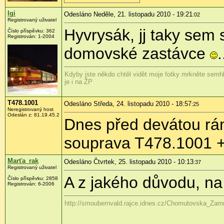
Igi
Odesláno Neděle, 21. listopadu 2010 - 19:21
:02
Registrovaný uživatel
Hyvrysák, jj taky sem
Číslo příspěvku:
362
Registrován:
1-2004
domovské zastávce
.
Kdyby jste někdo chtěl vidět moje fotky mrkněte semhl
je i na ŽP
T478.1001
Odesláno Středa, 24. listopadu 2010 - 18:57
:25
Neregistrovaný host
Odeslán z:
81.19.45.2
Dnes před devátou rán
souprava T478.1001 +
Marťa_rak
Odesláno Čtvrtek, 25. listopadu 2010 - 10:13
:37
Registrovaný uživatel
A z jakého důvodu, na
Číslo příspěvku:
2858
Registrován:
6-2006
http://smoubernvald.rajce.idnes.cz/Chomutovska_Za