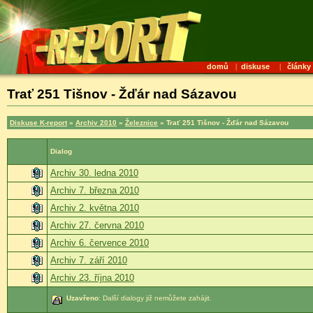
domů
|
diskuse
|
články
Trať 251 Tišnov - Žďár nad Sázavou
Diskuse K-report
»
Archiv 2010
»
Železnice
» Trať 251 Tišnov - Žďár nad Sázavou
Dialog
Archiv 30. ledna 2010
Archiv 7. března 2010
Archiv 2. května 2010
Archiv 27. června 2010
Archiv 6. července 2010
Archiv 7. září 2010
Archiv 23. října 2010
Uzavřeno
: Další dialogy již nemůžete zahájit.