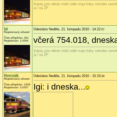
Kdyby jste někdo chtěl vidět moje fotky mrkněte semhl
je i na ŽP
Igi
Odesláno Neděle, 21. listopadu 2010 - 14:22
:07
Registrovaný uživatel
včerá 754.018, dneska
Číslo příspěvku:
361
Registrován:
1-2004
Kdyby jste někdo chtěl vidět moje fotky mrkněte semhl
je i na ŽP
Hyvrysák
Odesláno Neděle, 21. listopadu 2010 - 15:10
:28
Registrovaný uživatel
Igi: i dneska...
Číslo příspěvku:
1659
Registrován:
3-2007