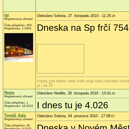
Igi
Odesláno Sobota, 27. listopadu 2010 - 11:25
:24
Registrovaný uživatel
Dneska na Sp frčí 75
Číslo příspěvku:
363
Registrován:
1-2004
Kdyby jste někdo chtěl vidět moje fotky mrkněte semhl
je i na ŽP
Regie
Odesláno Neděle, 28. listopadu 2010 - 13:41
:41
Registrovaný uživatel
I dnes tu je 4.026
Číslo příspěvku:
1
Registrován:
10-2010
Tomáš_fiala
Odesláno Sobota, 04. prosince 2010 - 17:09
:57
Registrovaný uživatel
Dneska v Novém Měst
Číslo příspěvku:
46
Registrován:
6-2010