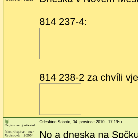
814 237-4:
814 238-2 za chvíli vj
Igi
Odesláno Sobota, 04. prosince 2010 - 17:19
:11
Registrovaný uživatel
No a dneska na Spčku 
Číslo příspěvku:
367
Registrován:
1-2004