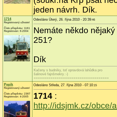
(soukr.na Krp psát ne
jeden návrh. Dík.
1714
Odesláno Úterý, 26. října 2010 - 20:39
:46
Registrovaný uživatel
Nemáte někdo nějaký 
Číslo příspěvku:
1161
Registrován:
6-2004
251?
Dík
Kačeny s budníky, toť opravdová lahůdka pro
šalinové fajnšmekry.:-)
====================================
Pepík
Odesláno Středa, 27. října 2010 - 07:10
:15
Registrovaný uživatel
1714
:
Číslo příspěvku:
2387
Registrován:
4-2005
http://idsjmk.cz/obce/