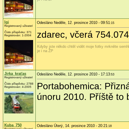
Igi
Odesláno Neděle, 12. prosince 2010 - 09:51
:15
Registrovaný uživatel
zdarec, včerá 754.07
Číslo příspěvku:
371
Registrován:
1-2004
Kdyby jste někdo chtěl vidět moje fotky mrkněte semhl
je i na ŽP
Jirka_kraťas
Odesláno Neděle, 12. prosince 2010 - 17:13
:53
Registrovaný uživatel
Portabohemica: Přizná
Číslo příspěvku:
2788
Registrován:
4-2005
únoru 2010. Příště to 
Kuba_750
Odesláno Úterý, 14. prosince 2010 - 20:21
:18
Registrovaný uživatel