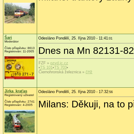
Šari
Odesláno Pondělí, 25. října 2010 - 11:41
:01
Moderátor
Dnes na Mn 82131-821
Číslo příspěvku:
8613
Registrován:
11-2005
FZF »
ozvd.ic.cz
•
TS 101
•
TS 703
•
Čiernohronská železnica »
čHž
Jirka_kraťas
Odesláno Pondělí, 25. října 2010 - 17:32
:56
Registrovaný uživatel
Milans: Děkuji, na to
Číslo příspěvku:
2741
Registrován:
4-2005