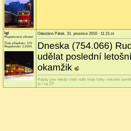
Igi
Odesláno Pátek, 31. prosince 2010 - 11:21
:16
Registrovaný uživatel
Dneska (754.066) Rude
Číslo příspěvku:
375
Registrován:
1-2004
udělat poslední letošní
okamžik
Kdyby jste někdo chtěl vidět moje fotky mrkněte semhl
je i na ŽP