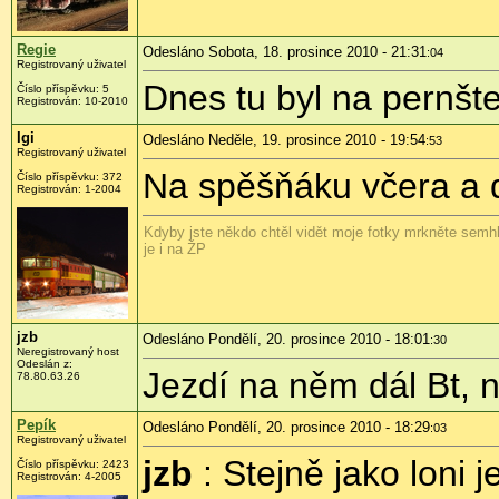
Regie
Odesláno Sobota, 18. prosince 2010 - 21:31
:04
Registrovaný uživatel
Dnes tu byl na pernšt
Číslo příspěvku:
5
Registrován:
10-2010
Igi
Odesláno Neděle, 19. prosince 2010 - 19:54
:53
Registrovaný uživatel
Na spěšňáku včera a 
Číslo příspěvku:
372
Registrován:
1-2004
Kdyby jste někdo chtěl vidět moje fotky mrkněte semhl
je i na ŽP
jzb
Odesláno Pondělí, 20. prosince 2010 - 18:01
:30
Neregistrovaný host
Odeslán z:
Jezdí na něm dál Bt,
78.80.63.26
Pepík
Odesláno Pondělí, 20. prosince 2010 - 18:29
:03
Registrovaný uživatel
jzb
: Stejně jako loni j
Číslo příspěvku:
2423
Registrován:
4-2005