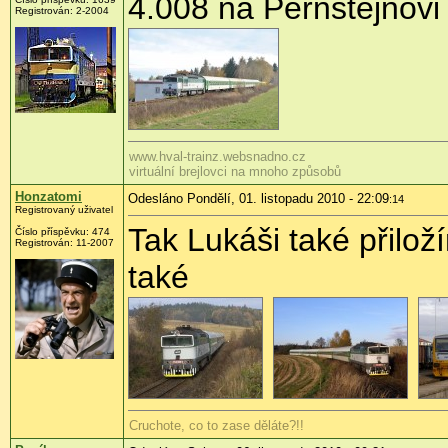
4.008 na Pernštejnovi
Registrován:
2-2004
www.hval-trainz.websnadno.cz
virtuální brejlovci na mnoho způsobů
Honzatomi
Odesláno Pondělí, 01. listopadu 2010 - 22:09
:14
Registrovaný uživatel
Tak Lukáši také přilož
Číslo příspěvku:
474
Registrován:
11-2007
také
Cruchote, co to zase děláte?!!