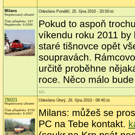
Milans
Odesláno Pondělí, 25. října 2010 - 20:50
:00
Registrovaný uživatel
Pokud to aspoň troch
Číslo příspěvku:
167
Registrován:
6-2006
víkendu roku 2011 by
staré tišnovce opět vše
soupravách. Rámcovo
určitě proběhne nějak
roce. Něco málo bude 
MS
750371
Odesláno Úterý, 26. října 2010 - 08:40
:26
Registrovaný uživatel
Milans: můžeš se pro
Číslo příspěvku:
6720
Registrován:
9-2007
PC na Tebe kontakt.
k