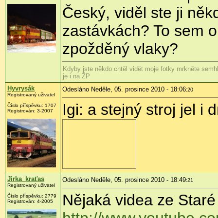
Český, viděl ste ji něk
zastávkách? To sem 
zpožděný vlaky?
Kdyby jste někdo chtěl vidět moje fotky mrkněte semhl
je i na ŽP
Hyvrysák
Odesláno Neděle, 05. prosince 2010 - 18:06
:20
Registrovaný uživatel
Igi: a stejný stroj jel i
Číslo příspěvku:
1707
Registrován:
3-2007
Jirka_kraťas
Odesláno Neděle, 05. prosince 2010 - 18:49
:21
Registrovaný uživatel
Nějaká videa ze Staré
Číslo příspěvku:
2779
Registrován:
4-2005