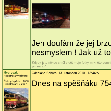
Jen doufám že jej br
nesmyslem ! Jak už to 
Kdyby jste někdo chtěl vidět moje fotky mrkněte semhl
je i na ŽP
Hyvrysák
Odesláno Sobota, 13. listopadu 2010 - 18:44
:22
Registrovaný uživatel
Dnes na spěšňáku 75
Číslo příspěvku:
1650
Registrován:
3-2007