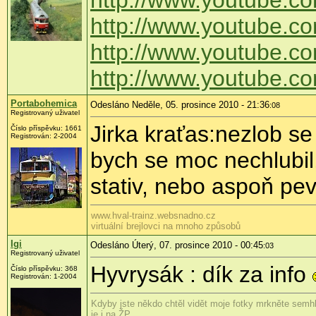
http://www.youtube.c
http://www.youtube.
http://www.youtube.c
http://www.youtube.
Portabohemica
Odesláno Neděle, 05. prosince 2010 - 21:36
:08
Registrovaný uživatel
Jirka kraťas:nezlob se
Číslo příspěvku:
1661
Registrován:
2-2004
bych se moc nechlubil,
stativ, nebo aspoň pev
www.hval-trainz.websnadno.cz
virtuální brejlovci na mnoho způsobů
Igi
Odesláno Úterý, 07. prosince 2010 - 00:45
:03
Registrovaný uživatel
Hyvrysák : dík za info
Číslo příspěvku:
368
Registrován:
1-2004
Kdyby jste někdo chtěl vidět moje fotky mrkněte semhl
je i na ŽP