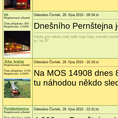
Igi
Odesláno Čtvrtek, 28. října 2010 - 09:34
:35
Registrovaný uživatel
Dnešního Pernštejna 
Číslo příspěvku:
354
Registrován:
1-2004
Kdyby jste někdo chtěl vidět moje fotky mrkněte semhl
je i na ŽP
Jirka_kraťas
Odesláno Čtvrtek, 28. října 2010 - 16:18
:16
Registrovaný uživatel
Na MOS 14908 dnes 8
Číslo příspěvku:
2745
Registrován:
4-2005
tu náhodou někdo sled
Portabohemica
Odesláno Čtvrtek, 28. října 2010 - 22:41
:59
Registrovaný uživatel
Číslo příspěvku:
1639