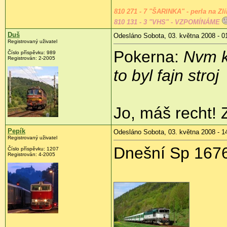
810 271 - 7 "ŠARINKA" - perla na Zl
810 131 - 3 "VHS" - VZPOMÍNÁME
Duš
Odesláno Sobota, 03. května 2008 - 0
Registrovaný uživatel
Pokerna:
Nvm k
Číslo příspěvku:
989
Registrován:
2-2005
to byl fajn stroj
Jo, máš recht! 
Pepík
Odesláno Sobota, 03. května 2008 - 1
Registrovaný uživatel
Dnešní Sp 167
Číslo příspěvku:
1207
Registrován:
4-2005