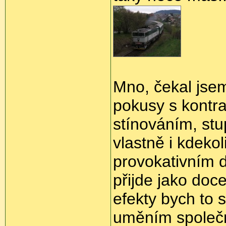
Mno, čekal jsem
pokusy s kontr
stínováním, stu
vlastně i kdekol
provokativním 
přijde jako doc
efekty bych to 
uměním společnýh