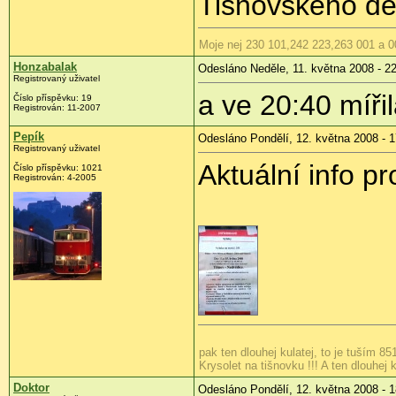
Tišnovského dep
Moje nej 230 101,242 223,263 001 a 0
Honzabalak
Odesláno Neděle, 11. května 2008 - 2
Registrovaný uživatel
a ve 20:40 míři
Číslo příspěvku:
19
Registrován:
11-2007
Pepík
Odesláno Pondělí, 12. května 2008 - 1
Registrovaný uživatel
Aktuální info pr
Číslo příspěvku:
1021
Registrován:
4-2005
pak ten dlouhej kulatej, to je tuším 85
Krysolet na tišnovku !!! A ten dlouhej k
Doktor
Odesláno Pondělí, 12. května 2008 - 1