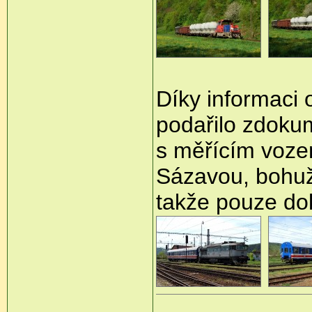
Díky informaci
podařilo zdoku
s měřícím voz
Sázavou, bohuže
takže pouze do