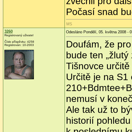
zvěčnil pro dalš
Počasí snad bud
MS
3260
Odesláno Pondělí, 05. května 2008 - 0
Registrovaný uživatel
Doufám, že pro 
Číslo příspěvku:
4258
Registrován:
10-2003
bude ten „žlutý
Tišnovce určitě
Určitě je na S1
210+Bdmtee+Bd
nemusí v koneč
Ale tak už to bý
historií pohled
k poslednímu k