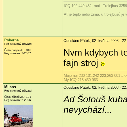
ICQ:192-449-432; mail: Trolejbus.3
Ať je teplo nebo zima, u trolejbusů je
Pokerna
Odesláno Pátek, 02. května 2008 - 22
Registrovaný uživatel
Nvm kdybych tom
Číslo příspěvku:
340
Registrován:
7-2007
fajn stroj
Moje nej 230 101,242 223,263 001 a 0
My ICQ 215-430-963
Milans
Odesláno Pátek, 02. května 2008 - 22
Registrovaný uživatel
Ad Šotouš kuba:
Číslo příspěvku:
101
Registrován:
6-2006
nevychází...