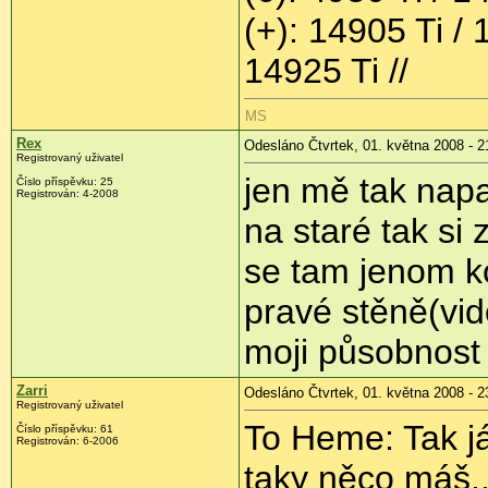
(+): 14905 Ti /
14925 Ti //
MS
Rex
Odesláno Čtvrtek, 01. května 2008 - 2
Registrovaný uživatel
jen mě tak napad
Číslo příspěvku:
25
Registrován:
4-2008
na staré tak si
se tam jenom k
pravé stěně(vi
moji působnost v
Zarri
Odesláno Čtvrtek, 01. května 2008 - 2
Registrovaný uživatel
To Heme: Tak já
Číslo příspěvku:
61
Registrován:
6-2006
taky něco máš.