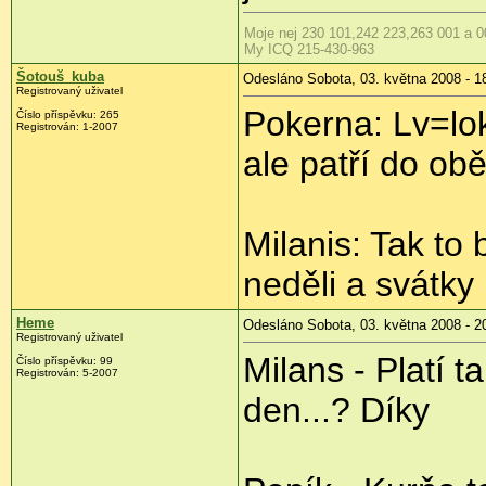
Moje nej 230 101,242 223,263 001 a 0
My ICQ 215-430-963
Šotouš_kuba
Odesláno Sobota, 03. května 2008 - 1
Registrovaný uživatel
Pokerna: Lv=lo
Číslo příspěvku:
265
Registrován:
1-2007
ale patří do obě
Milanis: Tak to
neděli a svátky 
Heme
Odesláno Sobota, 03. května 2008 - 2
Registrovaný uživatel
Milans - Platí t
Číslo příspěvku:
99
Registrován:
5-2007
den...? Díky