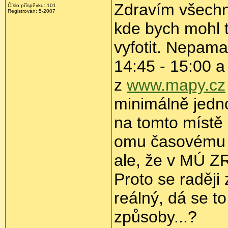
Zdravím všechn
Číslo příspěvku:
101
Registrován:
5-2007
kde bych mohl 
vyfotit. Nepamat
14:45 - 15:00 a
z
www.mapy.cz
minimálně jedn
na tomto místě 
omu časovému r
ale, že v MÚ ZR
Proto se raději
reálný, dá se to
způsoby...?