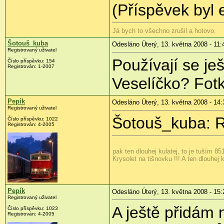
(Příspěvek byl 
Já bych to všechno zrušil a hotovo.
Šotouš_kuba
Odesláno Úterý, 13. května 2008 - 11:
Registrovaný uživatel
Používají se je
Číslo příspěvku:
154
Registrován:
1-2007
Veselíčko? Fot
Pepík
Odesláno Úterý, 13. května 2008 - 14:
Registrovaný uživatel
Šotouš_kuba: R
Číslo příspěvku:
1022
Registrován:
4-2005
pak ten dlouhej kulatej, to je tuším 85
Krysolet na tišnovku !!! A ten dlouhej k
Pepík
Odesláno Úterý, 13. května 2008 - 15:
Registrovaný uživatel
A ještě přidám 
Číslo příspěvku:
1023
Registrován:
4-2005