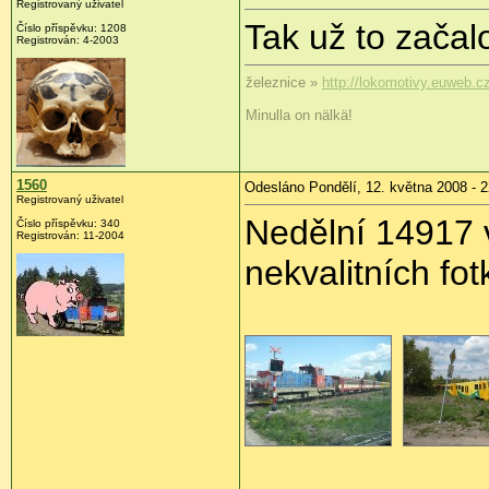
Registrovaný uživatel
Tak už to začal
Číslo příspěvku:
1208
Registrován:
4-2003
železnice »
http://lokomotivy.euweb.c
Minulla on nälkä!
1560
Odesláno Pondělí, 12. května 2008 - 2
Registrovaný uživatel
Nedělní 14917
Číslo příspěvku:
340
Registrován:
11-2004
nekvalitních fot