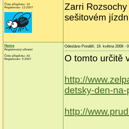
Zarri Rozsochy
Číslo příspěvku:
10
Registrován:
12-2007
sešitovém jízdn
Heme
Odesláno Pondělí, 19. května 2008 - 0
Registrovaný uživatel
O tomto určitě v
Číslo příspěvku:
43
Registrován:
5-2007
http://www.zelp
detsky-den-na-
http://www.prud