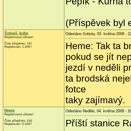
Pepík - Kurňa to
(Příspěvek byl 
Šotouš_kuba
Odesláno Sobota, 03. května 2008 - 2
Registrovaný uživatel
Heme: Tak ta br
Číslo příspěvku:
267
Registrován:
1-2007
pokud se jít ne
jezdí v neděli 
ta brodská nej
fotce
taky zajímavý.
Heme
Odesláno Neděle, 04. května 2008 - 1
Registrovaný uživatel
Příští stanice 
Číslo příspěvku:
100
Registrován:
5-2007