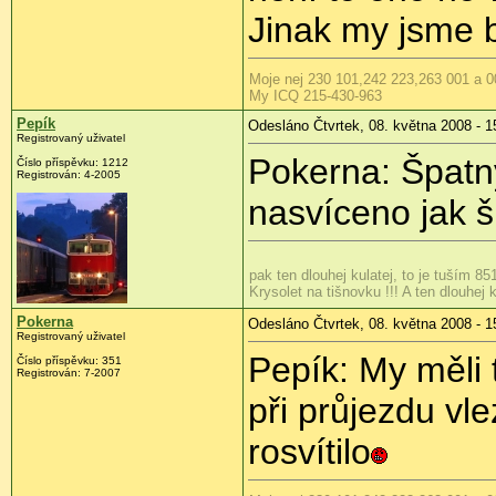
Jinak my jsme byl
Moje nej 230 101,242 223,263 001 a 0
My ICQ 215-430-963
Pepík
Odesláno Čtvrtek, 08. května 2008 - 1
Registrovaný uživatel
Pokerna: Špatn
Číslo příspěvku:
1212
Registrován:
4-2005
nasvíceno jak š
pak ten dlouhej kulatej, to je tuším 85
Krysolet na tišnovku !!! A ten dlouhej k
Pokerna
Odesláno Čtvrtek, 08. května 2008 - 1
Registrovaný uživatel
Pepík: My měli 
Číslo příspěvku:
351
Registrován:
7-2007
při průjezdu vle
rosvítilo