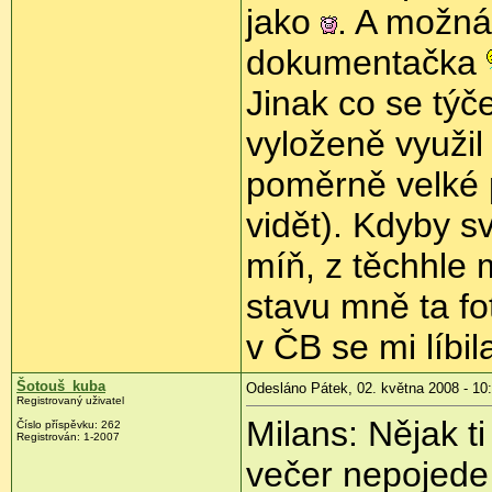
jako
. A možná,
dokumentačka
Jinak co se týče
vyloženě využil 
poměrně velké p
vidět). Kdyby sv
míň, z těchhle 
stavu mně ta fo
v ČB se mi líbil
Šotouš_kuba
Odesláno Pátek, 02. května 2008 - 10
Registrovaný uživatel
Milans: Nějak ti
Číslo příspěvku:
262
Registrován:
1-2007
večer nepojede