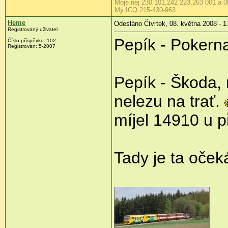
Moje nej 230 101,242 223,263 001 a 0
My ICQ 215-430-963
Heme
Odesláno Čtvrtek, 08. května 2008 - 1
Registrovaný uživatel
Pepík - Pokern
Číslo příspěvku:
102
Registrován:
5-2007
Pepík - Škoda, n
nelezu na trať.
míjel 14910 u p
Tady je ta oče