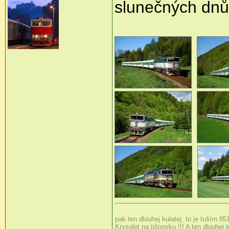
slunečných dnů.
pak ten dlouhej kulatej, to je tuším 85
Krysolet na tišnovku !!! A ten dlouhej k