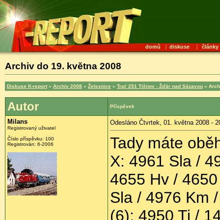
domů
|
diskuse
|
články
Archiv do 19. května 2008
Diskuse K-report
»
Archiv 2008
»
Železnice
»
Trať 251 Tišnov - Žďár nad Sázavou
» Arch
Autor
Příspěvek
Milans
Odesláno Čtvrtek, 01. května 2008 - 2
Registrovaný uživatel
Tady máte oběhy
Číslo příspěvku:
100
Registrován:
6-2006
X: 4961 Sla / 4
4655 Hv / 4650
Sla / 4976 Km /
(6): 4950 Ti / 1