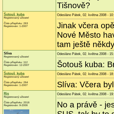
Tišnově?
Šotouš_kuba
Odesláno Pátek, 02. května 2008 - 10
Registrovaný uživatel
Jinak včera opě
Číslo příspěvku:
263
Registrován:
1-2007
Nové Město hav
tam ještě někd
Slíva
Odesláno Pátek, 02. května 2008 - 15
Registrovaný uživatel
Šotouš kuba: B
Číslo příspěvku:
112
Registrován:
12-2007
Šotouš_kuba
Odesláno Pátek, 02. května 2008 - 18
Registrovaný uživatel
Slíva: Včera byl
Číslo příspěvku:
264
Registrován:
1-2007
Ris
Odesláno Pátek, 02. května 2008 - 19
Registrovaný uživatel
No a právě - jes
Číslo příspěvku:
2016
Registrován:
9-2006
SUS, tak by to