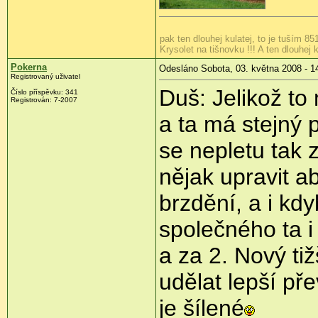
pak ten dlouhej kulatej, to je tuším 85
Krysolet na tišnovku !!! A ten dlouhej k
Pokerna
Odesláno Sobota, 03. května 2008 - 1
Registrovaný uživatel
Duš: Jelikož to
Číslo příspěvku:
341
Registrován:
7-2007
a ta má stejný 
se nepletu tak 
nějak upravit ab
brzdění, a i kd
společného ta i 
a za 2. Nový tiž
udělat lepší př
je šílené