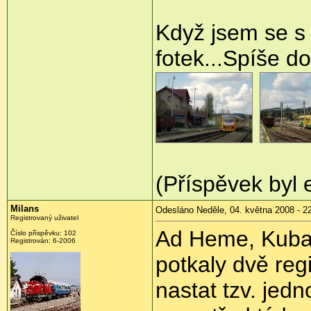
Když jsem se s 
fotek...Spíše 
(Příspěvek byl 
Milans
Odesláno Neděle, 04. května 2008 - 2
Registrovaný uživatel
Ad Heme, Kuba: 
Číslo příspěvku:
102
Registrován:
6-2006
potkaly dvě reg
nastat tzv. jed