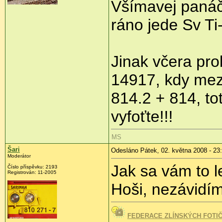
Všímavej panáče
ráno jede Sv T
Jinak včera pr
14917, kdy mez
814.2 + 814, to
vyfoťte!!!
MS
Šari
Odesláno Pátek, 02. května 2008 - 23
Moderátor
Jak sa vám to 
Číslo příspěvku:
2193
Registrován:
11-2005
Hoši, nezávid
FEDERACE ZLÍNSKÝCH FOTI