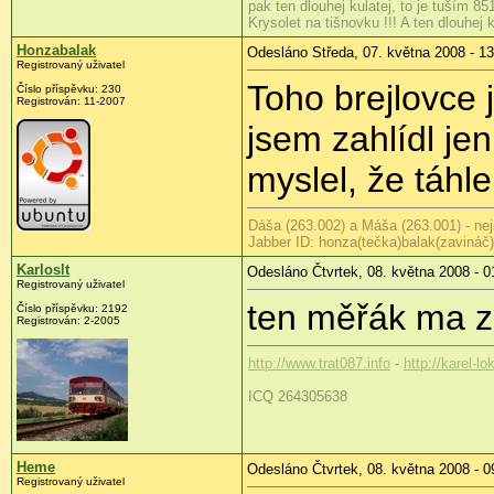
pak ten dlouhej kulatej, to je tuším 85
Krysolet na tišnovku !!! A ten dlouhej k
Honzabalak
Odesláno Středa, 07. května 2008 - 13
Registrovaný uživatel
Toho brejlovce 
Číslo příspěvku:
230
Registrován:
11-2007
jsem zahlídl je
myslel, že táhl
Dáša (263.002) a Máša (263.001) - nej
Jabber ID: honza(tečka)balak(zavináč
Karloslt
Odesláno Čtvrtek, 08. května 2008 - 0
Registrovaný uživatel
ten měřák ma za
Číslo příspěvku:
2192
Registrován:
2-2005
http://www.trat087.info
-
http://karel-lo
ICQ 264305638
Heme
Odesláno Čtvrtek, 08. května 2008 - 0
Registrovaný uživatel