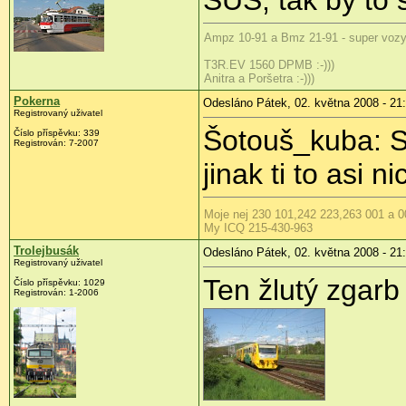
Ampz 10-91 a Bmz 21-91 - super voz
T3R.EV 1560 DPMB :-)))
Anitra a Poršetra :-)))
Pokerna
Odesláno Pátek, 02. května 2008 - 21
Registrovaný uživatel
Šotouš_kuba: Sv
Číslo příspěvku:
339
Registrován:
7-2007
jinak ti to asi n
Moje nej 230 101,242 223,263 001 a 0
My ICQ 215-430-963
Trolejbusák
Odesláno Pátek, 02. května 2008 - 21
Registrovaný uživatel
Ten žlutý zgarb 
Číslo příspěvku:
1029
Registrován:
1-2006