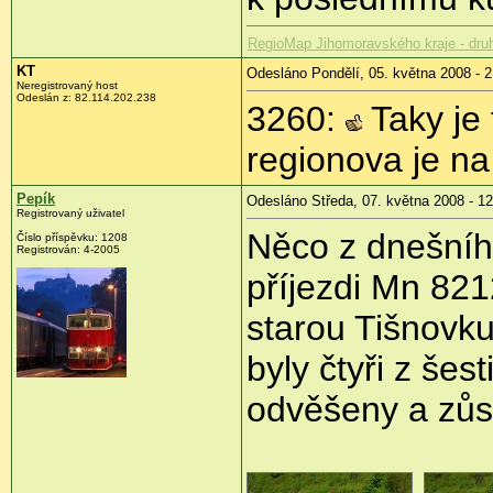
RegioMap Jihomoravského kraje - dr
KT
Odesláno Pondělí, 05. května 2008 - 2
Neregistrovaný host
Odeslán z:
82.114.202.238
3260:
Taky je 
regionova je na
Pepík
Odesláno Středa, 07. května 2008 - 12
Registrovaný uživatel
Něco z dnešníh
Číslo příspěvku:
1208
Registrován:
4-2005
příjezdi Mn 821
starou Tišnovk
byly čtyři z šes
odvěšeny a zůst