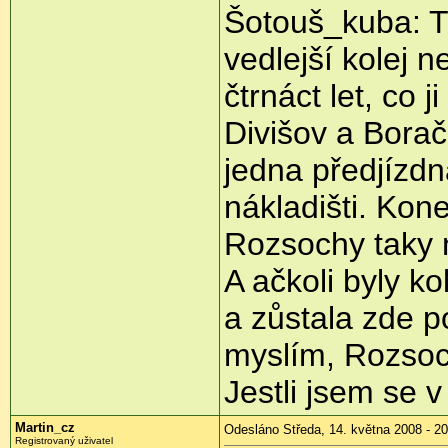
Šotouš_kuba: Tř
vedlejší kolej n
čtrnáct let, co 
Divišov a Bora
jedna předjízdná
nákladišti. Kon
Rozsochy taky n
A ačkoli byly k
a zůstala zde p
myslím, Rozsoc
Jestli jsem se 
Martin_cz
Odesláno Středa, 14. května 2008 - 20
Registrovaný uživatel