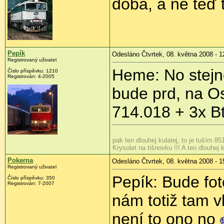
doba, a né teď 
Pepík
Odesláno Čtvrtek, 08. května 2008 - 1
Registrovaný uživatel
Heme: No stejn
Číslo příspěvku:
1210
Registrován:
4-2005
bude prd, na O
714.018 + 3x B
pak ten dlouhej kulatej, to je tuším 85
Krysolet na tišnovku !!! A ten dlouhej k
Pokerna
Odesláno Čtvrtek, 08. května 2008 - 1
Registrovaný uživatel
Pepík: Bude fo
Číslo příspěvku:
350
Registrován:
7-2007
nám totiž tam v
není to ono no