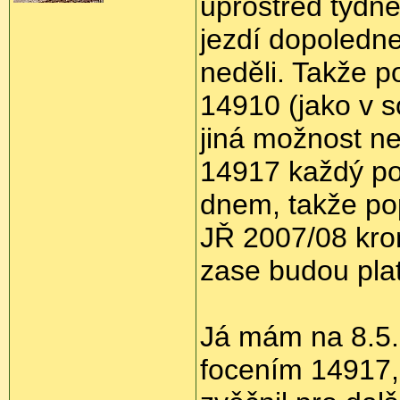
uprostřed týdne
jezdí dopoledne
neděli. Takže p
14910 (jako v s
jiná možnost ne
14917 každý po
dnem, takže po
JŘ 2007/08 kromě
zase budou plat
Já mám na 8.5. 
focením 14917, 