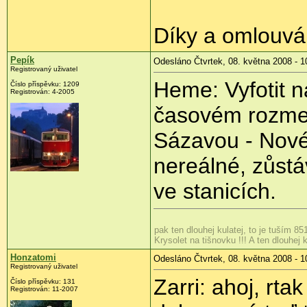
Díky a omlouvá
Pepík
Odesláno Čtvrtek, 08. května 2008 - 1
Registrovaný uživatel
Heme: Vyfotit n
Číslo příspěvku:
1209
Registrován:
4-2005
časovém rozmez
Sázavou - Nov
nereálné, zůstá
ve stanicích.
pak ten dlouhej kulatej, to je tuším 85
Krysolet na tišnovku !!! A ten dlouhej k
Honzatomi
Odesláno Čtvrtek, 08. května 2008 - 1
Registrovaný uživatel
Zarri: ahoj, rta
Číslo příspěvku:
131
Registrován:
11-2007