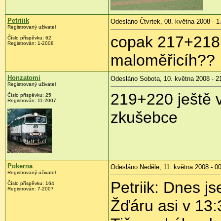
Petriiik
Odesláno Čtvrtek, 08. května 2008 - 1
Registrovaný uživatel
copak 217+218 
Číslo příspěvku:
62
Registrován:
1-2008
maloměřicíh??
Honzatomi
Odesláno Sobota, 10. května 2008 - 2
Registrovaný uživatel
219+220 ještě 
Číslo příspěvku:
25
Registrován:
11-2007
zkušebce
Pokerna
Odesláno Neděle, 11. května 2008 - 0
Registrovaný uživatel
Petriik: Dnes j
Číslo příspěvku:
164
Registrován:
7-2007
Žďáru asi v 13:3