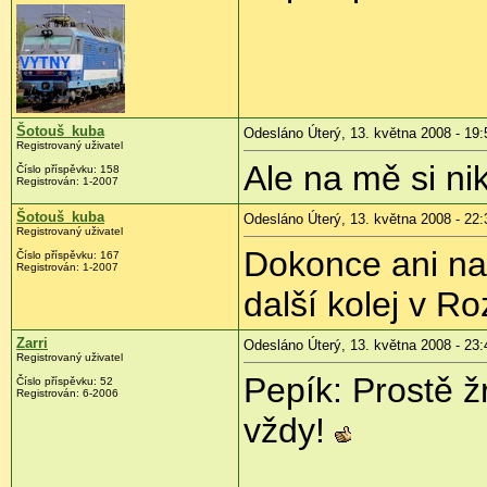
Šotouš_kuba
Odesláno Úterý, 13. května 2008 - 19:
Registrovaný uživatel
Ale na mě si ni
Číslo příspěvku:
158
Registrován:
1-2007
Šotouš_kuba
Odesláno Úterý, 13. května 2008 - 22:
Registrovaný uživatel
Dokonce ani na
Číslo příspěvku:
167
Registrován:
1-2007
další kolej v R
Zarri
Odesláno Úterý, 13. května 2008 - 23:
Registrovaný uživatel
Pepík: Prostě ž
Číslo příspěvku:
52
Registrován:
6-2006
vždy!