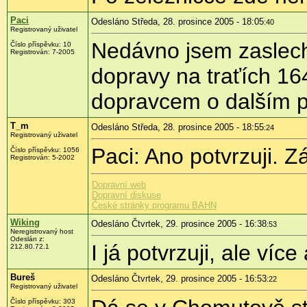
Paci
Odesláno Středa, 28. prosince 2005 - 18:05
:40
Registrovaný uživatel
Nedávno jsem zaslechl
Číslo příspěvku: 10
Registrován: 7-2005
dopravy na traťích 1
dopravcem o dalším p
T_m
Odesláno Středa, 28. prosince 2005 - 18:55
:24
Registrovaný uživatel
Paci: Ano potvrzuji. Zá
Číslo příspěvku: 1056
Registrován: 5-2002
Dopravní web
Dopravní diskuse
České stránky programu BAHN
Wiking
Odesláno Čtvrtek, 29. prosince 2005 - 16:38
:53
Neregistrovaný host
Odeslán z:
I já potvrzuji, ale víc
212.80.72.1
Bureš
Odesláno Čtvrtek, 29. prosince 2005 - 16:53
:22
Registrovaný uživatel
Číslo příspěvku: 303