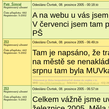
Petr_Šimral
Odesláno Čtvrtek, 08. prosince 2005 - 00:18
:30
Registrovaný uživatel
A na webu u vás jsem 
Číslo příspěvku: 692
Registrován: 5-2002
V červenci jsem tam p
PŠ
353
Odesláno Čtvrtek, 08. prosince 2005 - 06:49
:29
Registrovaný uživatel
Tam je napsáno, že tr
Číslo příspěvku: 442
Registrován: 5-2002
na městě se nenakládá
srpnu tam byla MUVka 
Vědomosti je třeba bezpodmínečně dostat do vojáka v to.
MHD:
http://353.hamradio.cz
- železnice:
http://pshzd.wz.cz
- ICQ 2
353
Odesláno Čtvrtek, 08. prosince 2005 - 06:57
:08
Registrovaný uživatel
Celkem vážně jsme uv
Číslo příspěvku: 443
Registrován: 5-2002
železnice 2005. Měla 