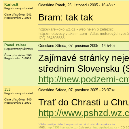
Karloslt
Odesláno Pátek, 25. listopadu 2005 - 16:48
:27
Registrovaný uživatel
Bram: tak tak
Číslo příspěvku: 541
Registrován: 2-2005
http://karel-loko.wz.cz - web nejen o železnici
http://motovozy.vlaksim.com - Atlas motorových voz
ICQ 264305638
Pavel_reiser
Odesláno Středa, 07. prosince 2005 - 14:54
:04
Registrovaný uživatel
Zajímavé stránky neje
Číslo příspěvku: 260
Registrován: 5-2002
středním Slovensku (S
http://new.podzemi-c
353
Odesláno Středa, 07. prosince 2005 - 23:37
:48
Registrovaný uživatel
Trať do Chrasti u Chru
Číslo příspěvku: 440
Registrován: 5-2002
http://www.pshzd.wz.c
Vědomosti je třeba bezpodmínečně dostat do vojáka v to.
MHD:
http://353.hamradio.cz
- železnice:
http://pshzd.wz.cz
- ICQ 2