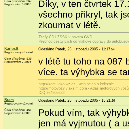
Díky, v ten čtvrtek 17
Číslo příspěvku: 567
Registrován: 3-2005
všechno přikryl, tak j
zkoumat v létě.
Tarify ĆD i ZSSK v novém GVD
Přechod cestujících od vlakové dopravy do autobusov
Karloslt
Odesláno Pátek, 25. listopadu 2005 - 11:17
:54
Registrovaný uživatel
v létě tu toho na 0
Číslo příspěvku: 539
Registrován: 2-2005
více. ta výhybka se ta
http://karel-loko.wz.cz - web nejen o železnici
http://motovozy.vlaksim.com - Atlas motorových voz
ICQ 264305638
Bram
Odesláno Pátek, 25. listopadu 2005 - 15:21
:26
Registrovaný uživatel
Pokud vím, tak výhybka
Číslo příspěvku: 451
Registrován: 4-2003
jen má vyjmutou ( a 