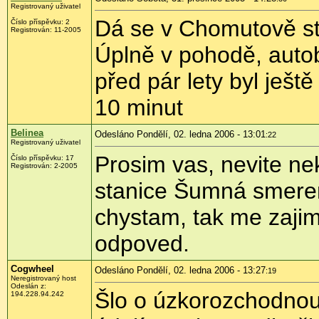
Registrovaný uživatel
Dá se v Chomutově sti
Číslo příspěvku: 2
Registrován: 11-2005
Úplně v pohodě, auto
před pár lety byl ještě
10 minut
Belinea
Odesláno Pondělí, 02. ledna 2006 - 13:01
:22
Registrovaný uživatel
Prosim vas, nevite ne
Číslo příspěvku: 17
Registrován: 2-2005
stanice Šumná smere
chystam, tak me zajim
odpoved.
Cogwheel
Odesláno Pondělí, 02. ledna 2006 - 13:27
:19
Neregistrovaný host
Odeslán z:
Šlo o úzkorozchodnou 
194.228.94.242