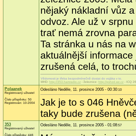
nějaký nákladní vůz a
odvoz. Ale už v srpnu
trať nemá zrovna para
Ta stránka u nás na w
aktuálnější informace
zrušená celá, to troch
Vědomosti je třeba bezpodmínečně dostat do vojáka v to.
MHD:
http://353.hamradio.cz
- železnice:
http://pshzd.wz.cz
- ICQ 2
Polaanek
Odesláno Neděle, 11. prosince 2005 - 00:30
:10
Registrovaný uživatel
Jak je to s 046 Hněvč
Číslo příspěvku: 50
Registrován: 10-2004
taky bude zrušena (n
353
Odesláno Neděle, 11. prosince 2005 - 01:08
:57
Registrovaný uživatel
Číslo příspěvku: 446