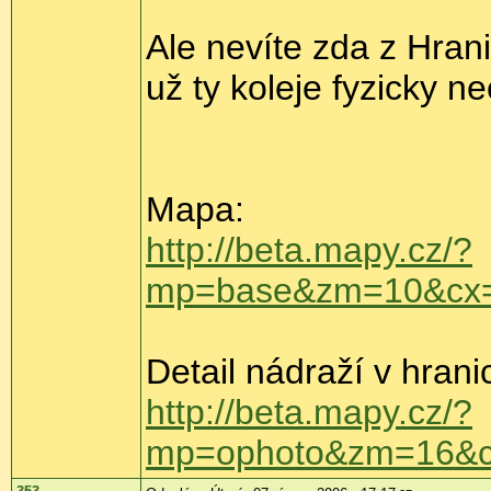
Ale nevíte zda z Hrani
už ty koleje fyzicky nee
Mapa:
http://beta.mapy.cz/?
mp=base&zm=10&cx
Detail nádraží v hrani
http://beta.mapy.cz/?
mp=ophoto&zm=16&c