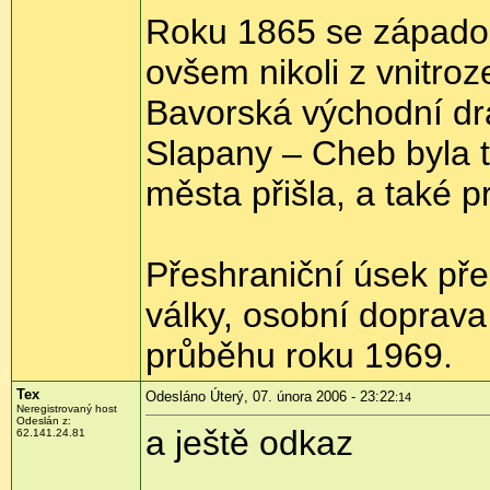
Roku 1865 se západoč
ovšem nikoli z vnitr
Bavorská východní dr
Slapany – Cheb byla t
města přišla, a také pr
Přeshraniční úsek pře
války, osobní doprava
průběhu roku 1969.
Tex
Odesláno Úterý, 07. února 2006 - 23:22
:14
Neregistrovaný host
Odeslán z:
a ještě odkaz
62.141.24.81