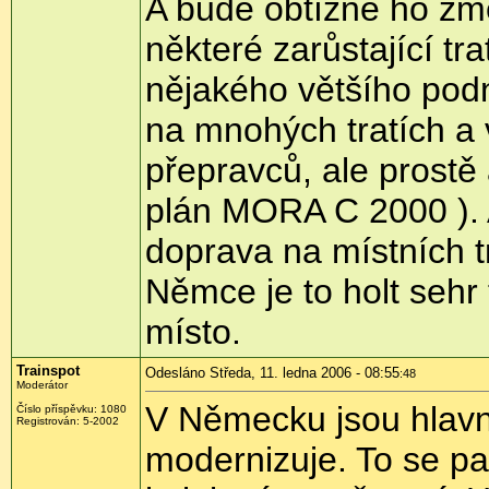
A bude obtížné ho změ
některé zarůstající tr
nějakého většího pod
na mnohých tratích a
přepravců, ale prostě
plán MORA C 2000 ). A
doprava na místních t
Němce je to holt sehr
místo.
Trainspot
Odesláno Středa, 11. ledna 2006 - 08:55
:48
Moderátor
V Německu jsou hlavn
Číslo příspěvku: 1080
Registrován: 5-2002
modernizuje. To se pak