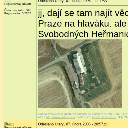
353
Odesláno Úterý, 07. února 2006 - 17:17
:27
Registrovaný uživatel
jj, dají se tam najít v
Číslo příspěvku: 568
Registrován: 5-2002
Praze na hlaváku. ale 
Svobodných Heřmanic
Naším zámyslem je dostat vědomosti do vojáka v to. VÚ 3992 :: LP
MHD:
http://www.trolejbus.cz
- železnice:
http://pshzd.wz.cz
- ICQ 26
Bram
Odesláno Úterý, 07. února 2006 - 20:57
:23
Registrovaný uživatel