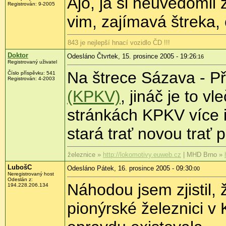
Ajo, já si neuvědomil
Registrován: 9-2005
vim, zajímavá štreka,
843 je nejlepší hnací vozidlo ČD !!!
Doktor
Odesláno Čtvrtek, 15. prosince 2005 - 19:26
:16
Registrovaný uživatel
Na štrece Sázava - Př
Číslo příspěvku: 541
Registrován: 4-2003
(KPKV)
, jináč je to 
stránkách KPKV více i
stará trať novou trať po
železnice »
http://lokomotivy.euweb.cz
| MHD Brno »
LubošC
Odesláno Pátek, 16. prosince 2005 - 09:30
:00
Neregistrovaný host
Odeslán z:
Náhodou jsem zjistil,
194.228.206.134
pionýrské železnici v