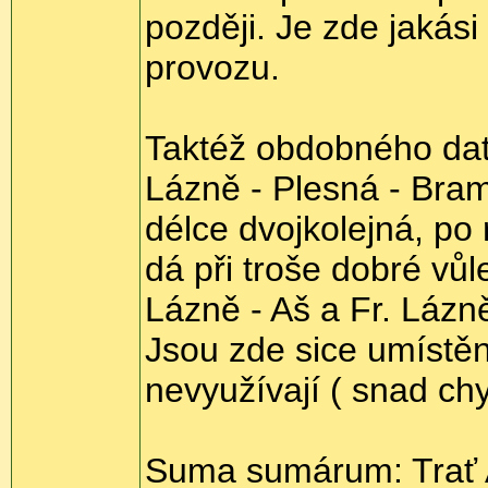
později. Je zde jakás
provozu.
Taktéž obdobného data
Lázně - Plesná - Bram
délce dvojkolejná, po
dá při troše dobré vůle
Lázně - Aš a Fr. Lázně
Jsou zde sice umístěn
nevyužívají ( snad chy
Suma sumárum: Trať Aš