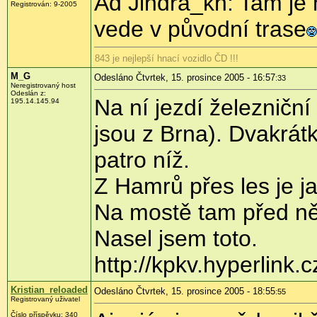
Ad Jindra_kh: Tam je 
Registrován: 9-2005
vede v původní trase
843 je nejlepší hnací vozidlo ČD !!!
M_G
Odesláno Čtvrtek, 15. prosince 2005 - 16:57
:33
Neregistrovaný host
Odeslán z:
Na ní jezdí železniční
195.14.145.94
jsou z Brna). Dvakrátkr
patro níž.
Z Hamrů přes les je ja
Na mostě tam před něk
Nasel jsem toto.
http://kpkv.hyperlink
Kristian_reloaded
Odesláno Čtvrtek, 15. prosince 2005 - 18:55
:55
Registrovaný uživatel
Číslo příspěvku: 340