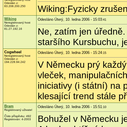
Odeslán z:
Wiking:Fyzicky zruše
83.208.200.250
Wiking
Odesláno Úterý, 10. ledna 2006 - 15:03
:41
Neregistrovaný host
Odeslán z:
Ne, zatím jen úředně
81.27.192.16
staršího Kursbuchu, j
Cogwheel
Odesláno Úterý, 10. ledna 2006 - 15:24
:15
Neregistrovaný host
Odeslán z:
V Německu prý každým
194.228.94.242
vleček, manipulačních 
iniciativy (i státní) 
klesající trend stále p
Bram
Odesláno Úterý, 10. ledna 2006 - 15:51
:10
Registrovaný uživatel
Bohužel v Německu je t
Číslo příspěvku: 492
Registrován: 4-2003