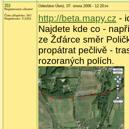
353
Odesláno Úterý, 07. února 2006 - 12:20
:04
Registrovaný uživatel
http://beta.mapy.cz
- i
Číslo příspěvku: 567
Registrován: 5-2002
Najdete kde co - např
ze Žďárce směr Poličk
propátrat pečlivě - tra
rozoraných polích.