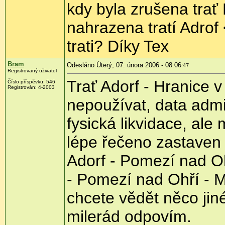
kdy byla zrušena trať
nahrazena tratí Adrof
trati? Díky Tex
Bram
Odesláno Úterý, 07. února 2006 - 08:06
:47
Registrovaný uživatel
Trať Adorf - Hranice v
Číslo příspěvku: 546
Registrován: 4-2003
nepoužívat, data admi
fysická likvidace, al
lépe řečeno zastaven 
Adorf - Pomezí nad Oh
- Pomezí nad Ohří - Ma
chcete vědět něco jiné
milerád odpovím.