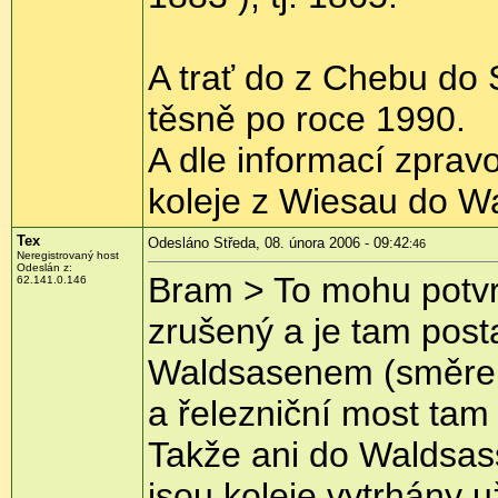
A trať do z Chebu do 
těsně po roce 1990.
A dle informací zprav
koleje z Wiesau do Wa
Tex
Odesláno Středa, 08. února 2006 - 09:42
:46
Neregistrovaný host
Odeslán z:
Bram > To mohu potvr
62.141.0.146
zrušený a je tam post
Waldsasenem (směrem 
a řelezniční most tam 
Takže ani do Waldsass
jsou koleje vytrhány u