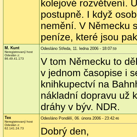
kolejové rozvětvení. 
postupně. I když osob
nemění. V Německu se 
peníze, které jsou p
M. Kunt
Odesláno Středa, 11. ledna 2006 - 18:07
:59
Neregistrovaný host
Odeslán z:
V tom Německu to děl
86.49.41.173
v jednom časopise i s
knihkupectví na Bahnho
nákladní dopravu už k
dráhy v býv. NDR.
Tex
Odesláno Pondělí, 06. února 2006 - 23:42
:46
Neregistrovaný host
Odeslán z:
Dobrý den,
62.141.24.73