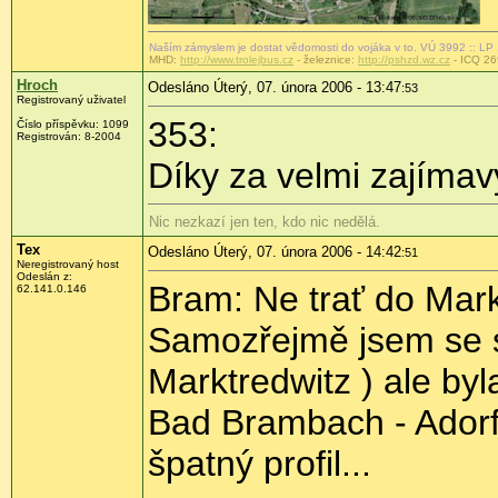
Naším zámyslem je dostat vědomosti do vojáka v to. VÚ 3992 :: LP
MHD:
http://www.trolejbus.cz
- železnice:
http://pshzd.wz.cz
- ICQ 26
Hroch
Odesláno Úterý, 07. února 2006 - 13:47
:53
Registrovaný uživatel
353:
Číslo příspěvku: 1099
Registrován: 8-2004
Díky za velmi zajímav
Nic nezkazí jen ten, kdo nic nedělá.
Tex
Odesláno Úterý, 07. února 2006 - 14:42
:51
Neregistrovaný host
Odeslán z:
Bram: Ne trať do Mar
62.141.0.146
Samozřejmě jsem se s
Marktredwitz ) ale by
Bad Brambach - Adorf.
špatný profil...