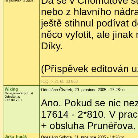
Dá se v Chomutově sti
Registrován: 8-2005
nebo z hlavního nádr
ještě stihnul podívat
něco vyfotit, ale jina
Díky.
(Příspěvek editován u
ICQ -> 21 65 33 068
Wiking
Odesláno Čtvrtek, 29. prosince 2005 - 17:28
:00
Neregistrovaný host
Odeslán z:
Ano. Pokud se nic nez
212.80.72.1
17614 - 2*810. V pra
+ obsluha Prunéřova.
Jirka_horák
Odesláno Sobota, 31. prosince 2005 - 14:28
:30