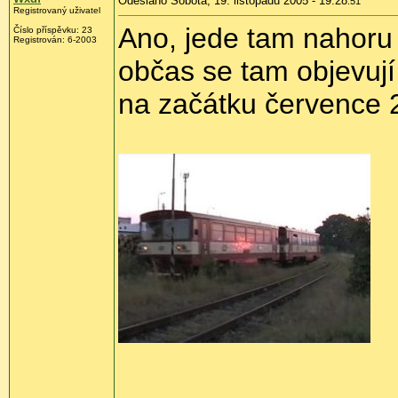
Odesláno Sobota, 19. listopadu 2005 - 19:28
:51
Registrovaný uživatel
Ano, jede tam nahoru 
Číslo příspěvku: 23
Registrován: 6-2003
občas se tam objevují
na začátku července 2