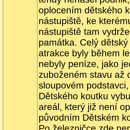
oplocením dětského ko
nástupiště, ke kterému
nástupiště tam vydržel
památka. Celý dětský 
atrakce byly během let
nebyly peníze, jako je
zuboženém stavu až d
sloupovém podstavci, k
Dětského koutku vybu
areál, který již není 
původním Dětském ko
Po železničce zde ne