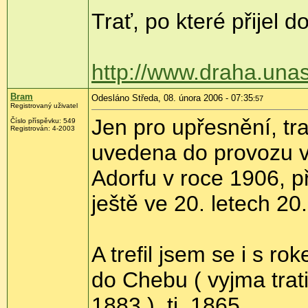
Trať, po které přijel 
http://www.draha.unas
Bram
Odesláno Středa, 08. února 2006 - 07:35
:57
Registrovaný uživatel
Jen pro upřesnění, tr
Číslo příspěvku: 549
Registrován: 4-2003
uvedena do provozu v
Adorfu v roce 1906, p
ještě ve 20. letech 20
A trefil jsem se i s r
do Chebu ( vyjma trati
1883 ), tj. 1865.