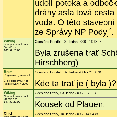
údolí potoka a odbočk
dráhy asfaltová cesta.
voda. O této stavební
ze Správy NP Podyjí.
Wiking
Odesláno Pondělí, 02. ledna 2006 - 16:35
:14
Neregistrovaný host
Odeslán z:
Byla zrušena trať Sch
147.32.23.93
Hirschberg).
Bram
Odesláno Pondělí, 02. ledna 2006 - 21:38
:37
Registrovaný uživatel
Kde ta trať je ( byla )?
Číslo příspěvku: 465
Registrován: 4-2003
Wiking
Odesláno Úterý, 03. ledna 2006 - 07:21
:41
Neregistrovaný host
Odeslán z:
Kousek od Plauen.
147.32.23.93
Chich
Odesláno Úterý, 10. ledna 2006 - 14:04
:43
Neregistrovaný host