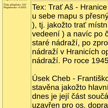
Tex: Trať Aš - Hranic
Číslo příspěvku: 547
Registrován: 4-2003
u sebe mapu s přesný
), tj. jakožto trať mí
vedeení ) a navíc po 
staré nádraží, po zpr
nádraží v Hranicích 
nádraží. Po roce 1945
Úsek Cheb - Františko
stavěna jakožto hlav
dnes je její část souč
uzavřen pro os. dopra