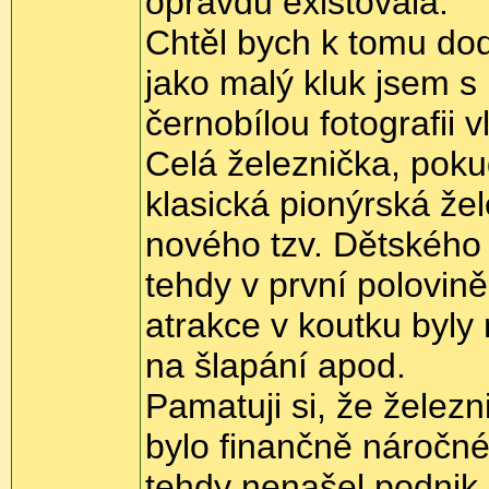
opravdu existovala.
Chtěl bych k tomu dod
jako malý kluk jsem s
černobílou fotografii v
Celá železnička, pokud
klasická pionýrská že
nového tzv. Dětskéh
tehdy v první polovině
atrakce v koutku byly 
na šlapání apod.
Pamatuji si, že želez
bylo finančně náročn
tehdy nenašel podnik,