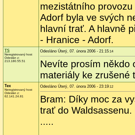
mezistátního provozu 
Adorf byla ve svých ne
hlavní trať. A hlavně p
- Hranice - Adorf.
TS
Odesláno Úterý, 07. února 2006 - 21:15
:14
Neregistrovaný host
Odeslán z:
Nevíte prosím někdo 
213.180.55.51
materiály ke zrušené 
Tex
Odesláno Úterý, 07. února 2006 - 23:19
:12
Neregistrovaný host
Odeslán z:
Bram: Díky moc za vy
62.141.24.81
trať do Waldsassenu.
.....