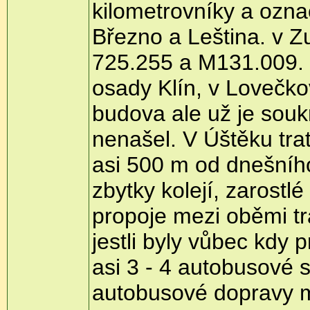
kilometrovníky a označ
Březno a Leština. v Zu
725.255 a M131.009. dá
osady Klín, v Lovečkov
budova ale už je souk
nenašel. V Úštěku trať
asi 500 m od dnešního
zbytky kolejí, zarostlé
propoje mezi oběmi tra
jestli byly vůbec kdy 
asi 3 - 4 autobusové 
autobusové dopravy m