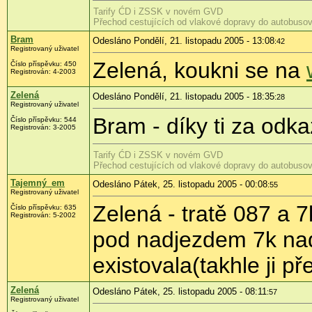
Tarify ĆD i ZSSK v novém GVD
Přechod cestujících od vlakové dopravy do autobusov
Bram
Odesláno Pondělí, 21. listopadu 2005 - 13:08
:42
Registrovaný uživatel
Zelená, koukni se na
Číslo příspěvku: 450
Registrován: 4-2003
Zelená
Odesláno Pondělí, 21. listopadu 2005 - 18:35
:28
Registrovaný uživatel
Bram - díky ti za odka
Číslo příspěvku: 544
Registrován: 3-2005
Tarify ĆD i ZSSK v novém GVD
Přechod cestujících od vlakové dopravy do autobusov
Tajemný_em
Odesláno Pátek, 25. listopadu 2005 - 00:08
:55
Registrovaný uživatel
Zelená - tratě 087 a 
Číslo příspěvku: 635
Registrován: 5-2002
pod nadjezdem 7k nad
existovala(takhle ji p
Zelená
Odesláno Pátek, 25. listopadu 2005 - 08:11
:57
Registrovaný uživatel