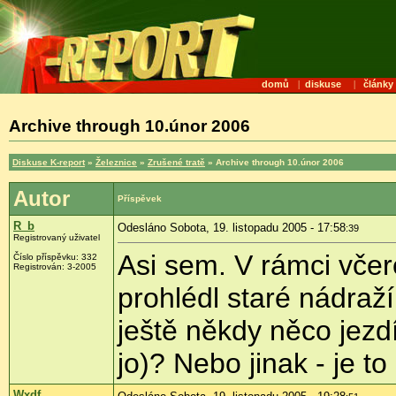
domů
|
diskuse
|
články
Archive through 10.únor 2006
Diskuse K-report
»
Železnice
»
Zrušené tratě
» Archive through 10.únor 2006
Autor
Příspěvek
R_b
Odesláno Sobota, 19. listopadu 2005 - 17:58
:39
Registrovaný uživatel
Asi sem. V rámci včere
Číslo příspěvku: 332
Registrován: 3-2005
prohlédl staré nádraží
ještě někdy něco jezdí
jo)? Nebo jinak - je 
Wxdf