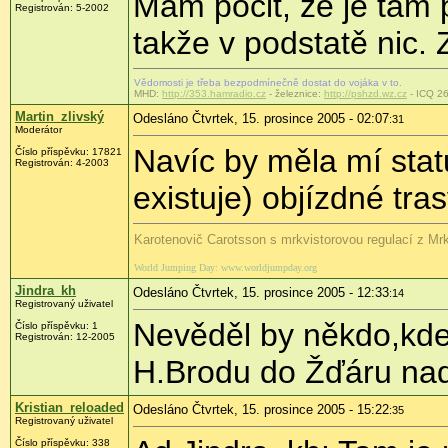
Mám pocit, že je tam 
Registrován: 5-2002
takže v podstatě nic. 
Vědomosti je třeba bezpodmínečně dostat do vojáka v to.
MHD:
http://353.hamradio.cz
- železnice:
http://pshzd.wz.cz
- ICQ 2
Martin_zlivský
Odesláno Čtvrtek, 15. prosince 2005 - 02:07
:31
Moderátor
Navíc by měla mí sta
Číslo příspěvku: 17821
Registrován: 4-2003
existuje) objízdné tras
Karotenovič Carotsson s mrkvistorovou regulací z M
World Jumping Day: www.worldjumpday.org
Jindra_kh
Odesláno Čtvrtek, 15. prosince 2005 - 12:33
:14
Registrovaný uživatel
Nevěděl by někdo,kde 
Číslo příspěvku: 1
Registrován: 12-2005
H.Brodu do Žďáru na
Kristian_reloaded
Odesláno Čtvrtek, 15. prosince 2005 - 15:22
:35
Registrovaný uživatel
Číslo příspěvku: 338