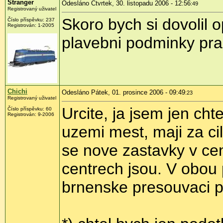
Stranger
Odesláno Čtvrtek, 30. listopadu 2006 - 12:56
:49
Registrovaný uživatel
Skoro bych si dovolil 
Číslo příspěvku: 237
Registrován: 1-2005
plavebni podminky pr
Chichi
Odesláno Pátek, 01. prosince 2006 - 09:49
:23
Registrovaný uživatel
Urcite, ja jsem jen cht
Číslo příspěvku: 60
Registrován: 9-2006
uzemi mest, maji za cil
se nove zastavky v cen
centrech jsou. V obou
brnenske presouvaci p