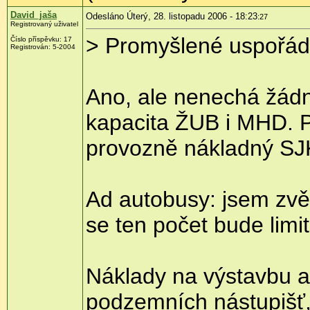
David_jaša
Odesláno Úterý, 28. listopadu 2006 - 18:23
:27
Registrovaný uživatel
> Promyšlené uspořádá
Číslo příspěvku: 17
Registrován: 5-2004
Ano, ale nenechá žádné
kapacita ŽUB i MHD. Pr
provozně nákladný SJ
Ad autobusy: jsem zvě
se ten počet bude limi
Náklady na výstavbu a
podzemních nástupišť, k