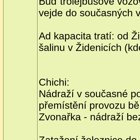
Buď trolejbusové vozov
vejde do současných v
Ad kapacita tratí: od Ž
šalinu v Židenicích (k
Chichi:
Nádraží v současné po
přemístění provozu bě
Zvonařka - nádraží bez