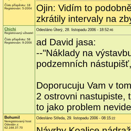
Ojin: Vidím to podobně.
Číslo příspěvku: 18
Registrován: 5-2004
zkrátily intervaly na z
Chichi
Odesláno Úterý, 28. listopadu 2006 - 18:52
:46
Registrovaný uživatel
ad David jasa:
Číslo příspěvku: 58
Registrován: 9-2006
--"Náklady na výstavb
podzemních nástupišť, k
Doporucuju Vam v tom 
2 ostrovni nastupiste,
to jako problem nevide
Bohumil
Odesláno Středa, 29. listopadu 2006 - 08:15
:22
Neregistrovaný host
Odeslán z:
Návrhy Koalice nádraží 
62.168.37.70