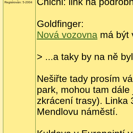
Chichi: link na podrob
Registrován: 5-2004
Goldfinger:
Nová vozovna
má být 
> ...a taky by na ně by
Nešiřte tady prosím v
park, mohou tam dále 
zkrácení trasy). Linka 
Mendlovu náměstí.