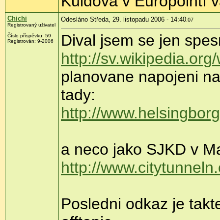
Kuldova v Europointí v
Chichi
Odesláno Středa, 29. listopadu 2006 - 14:40
:07
Registrovaný uživatel
Dival jsem se jen spe
Číslo příspěvku: 59
Registrován: 9-2006
http://sv.wikipedia.org
planovane napojeni na
tady:
http://www.helsingbo
a neco jako SJKD v M
http://www.citytunne
Posledni odkaz je takt