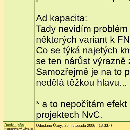
Ad kapacita:
Tady nevidím problém 
některých variant k FN
Co se týká najetých km
se ten nárůst výrazně
Samozřejmě je na to p
nedělá těžkou hlavu...
* a to nepočítám efek
projektech NvC.
David_jaša
Odesláno Úterý, 28. listopadu 2006 - 18:33
:48
Registrovaný uživatel