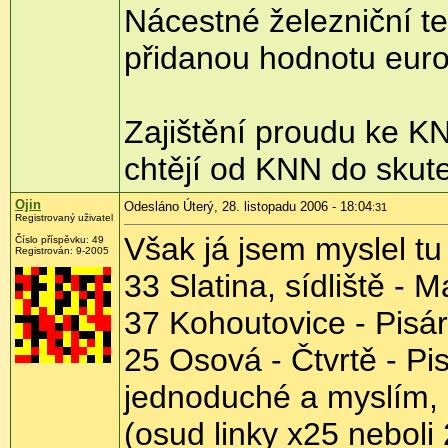
Nácestné železniční te
přidanou hodnotu europ
Zajištění proudu ke KN
chtějí od KNN do skut
Ojin
Odesláno Úterý, 28. listopadu 2006 - 18:04
:31
Registrovaný uživatel
Však já jsem myslel tu
Číslo příspěvku: 49
Registrován: 9-2005
33 Slatina, sídliště -
37 Kohoutovice - Pisár
25 Osová - Čtvrtě - P
jednoduché a myslím, 
(osud linky x25 neboli 