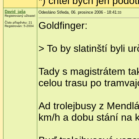
*) chtel bych jen podot
David_jaša
Odesláno Středa, 06. prosince 2006 - 18:41
:33
Registrovaný uživatel
Goldfinger:
Číslo příspěvku: 21
Registrován: 5-2004
> To by slatinští byli 
Tady s magistrátem ta
celou trasu po tramvaj
Ad trolejbusy z Mendlá
km/h a dobu stání na k