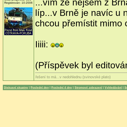
...vím že nejsem z Brn
Registrován: 10-2006
líp...v Brně je navíc u
chcou přemístit mimo ci
Iiiii:
(Příspěvek byl editová
řešení to má...v nedohlednu (svinovské plato)
Diskusní skupiny
|
Poslední den
|
Poslední 4 dny
|
Stromové zobrazení
|
Vyhledávání
|
S