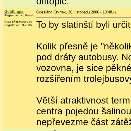
offtopic.
Goldfinger
Odesláno Čtvrtek, 30. listopadu 2006 - 10:48
:42
Registrovaný uživatel
To by slatinští byli ur
Číslo příspěvku: 179
Registrován: 9-2005
Kolik přesně je "někol
pod dráty autobusy. No
vozovna, je sice pěkné
rozšířením trolejbusový
Větší atraktivnost term
centra pojedou šalinou
nepřevezme část zátěž