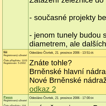
Zatažení železnice do 
- současné projekty b
- jenom tunely budou s
diametrem, ale dalších 
Iiii
Odesláno Čtvrtek, 21. prosince 2006 - 13:51
:05
Registrovaný uživatel
Znáte tohle?
Číslo příspěvku: 1103
Registrován: 5-2002
Brněnské hlavní nádra
Nové Brněnské nádraž
odkaz 2
Payus
Odesláno Čtvrtek, 21. prosince 2006 - 17:00
:04
Registrovaný uživatel
Číslo příspěvku: 104