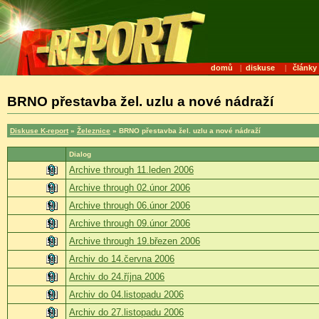
domů
|
diskuse
|
články
BRNO přestavba žel. uzlu a nové nádraží
Diskuse K-report
»
Železnice
» BRNO přestavba žel. uzlu a nové nádraží
Dialog
Archive through 11.leden 2006
Archive through 02.únor 2006
Archive through 06.únor 2006
Archive through 09.únor 2006
Archive through 19.březen 2006
Archiv do 14.června 2006
Archiv do 24.října 2006
Archiv do 04.listopadu 2006
Archiv do 27.listopadu 2006