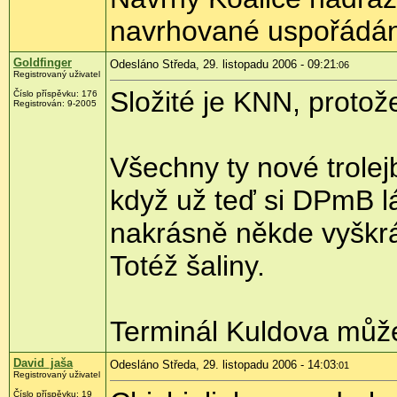
navrhované uspořádání ž
Goldfinger
Odesláno Středa, 29. listopadu 2006 - 09:21
:06
Registrovaný uživatel
Složité je KNN, proto
Číslo příspěvku: 176
Registrován: 9-2005
Všechny ty nové trolej
když už teď si DPmB lá
nakrásně někde vyškrá
Totéž šaliny.
Terminál Kuldova může 
David_jaša
Odesláno Středa, 29. listopadu 2006 - 14:03
:01
Registrovaný uživatel
Číslo příspěvku: 19