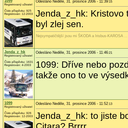
1099
Odesláno Neděle, 31. prosince 2006 - 11:39
:15
Registrovaný uživatel
Jenda_z_hk: Kristovo t
Číslo příspěvku: 925
Registrován: 12-2003
byl zlej sen.
Nejsympatičtější jsou mi ŠKODA a Irisbus-KAROSA ...
Jenda_z_hk
Odesláno Neděle, 31. prosince 2006 - 11:46
:21
Registrovaný uživatel
1099: Dříve nebo pozdě
Číslo příspěvku: 1631
Registrován: 4-2003
takže ono to ve výsedk
1099
Odesláno Neděle, 31. prosince 2006 - 11:52
:13
Registrovaný uživatel
Jenda_z_hk: to jiste b
Číslo příspěvku: 926
Registrován: 12-2003
Citara? Brrrr ....