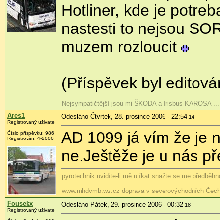
Hotliner, kde je potreb
nastesti to nejsou SO
muzem rozloucit
(Příspěvek byl editová
Nejsympatičtější jsou mi ŠKODA a Irisbus-KAROSA ...
Ares1
Odesláno Čtvrtek, 28. prosince 2006 - 22:54
:14
Registrovaný uživatel
AD 1099 já vím že je n
Číslo příspěvku: 986
Registrován: 4-2006
ne.Ještěže je u nás př
pyrotechnik:uvidíte-li mě utíkat snažte se me předběhno
www.mhdvmb.wz.cz doprava v severovýchodních Čech
Fousekx
Odesláno Pátek, 29. prosince 2006 - 00:32
:18
Registrovaný uživatel