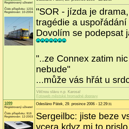
Registrovaný uživatel
"SOR - jízda je drama,
Číslo příspěvku: 1231
Registrován: 10-2004
tragédie a uspořádání 
Dovolím se podepsat j
"..ze Connex zatim ni
nebude"
...může vás hřát u srd
Věčnou slávu n.p. Karosa!
Fotoweb městské hromadné dopravy
1099
Odesláno Pátek, 29. prosince 2006 - 12:29
:31
Registrovaný uživatel
Sergeilbc: jiste beze vs
Číslo příspěvku: 916
Registrován: 12-2003
vcera kdyz mi to prisl