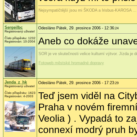
Nejsympatičtější jsou mi ŠKODA a Irisbus-KAROSA ...
Sergeilbc
Odesláno Pátek, 29. prosince 2006 - 12:36
:24
Registrovaný uživatel
Aneb co dokáže unave
Číslo příspěvku: 1232
Registrován: 10-2004
SOR je ve skutečnosti velice kulturní výtvor. Jízda je 
Fotoweb městské hromadné dopravy
Jenda_z_hk
Odesláno Pátek, 29. prosince 2006 - 17:23
:29
Registrovaný uživatel
Teď jsem viděl na Cit
Číslo příspěvku: 1623
Registrován: 4-2003
Praha v novém firemní
Veolia ) . Vypadá to z
connexí modrý pruh byl