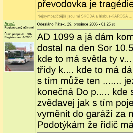
převodovka je tragédie
Nejsympatičtější jsou mi ŠKODA a Irisbus-KAROSA ...
Ares1
Odesláno Pátek, 29. prosince 2006 - 01:25
:28
Registrovaný uživatel
AD 1099 a já dám komen
Číslo příspěvku: 987
Registrován: 4-2006
dostal na den Sor 10.5
kde to má světla ty v...
třídy k.... kde to má dá
s tím může ten ....... 
konečná Do p..... kde 
zvědavej jak s tím poj
vyměnit do garáží za n
Podotýkám že řidič má