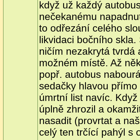
když už každý autobus
nečekanému napadnutí 
to odřezání celého sl
likvidaci bočního skla.
ničím nezakrytá tvrdá 
možném místě. Až něk
popř. autobus nabourá 
sedačky hlavou přímo 
úmrtní list navíc. Když
úplně zhrozil a okamži
nasadit (provrtat a na
celý ten trčící pahýl 