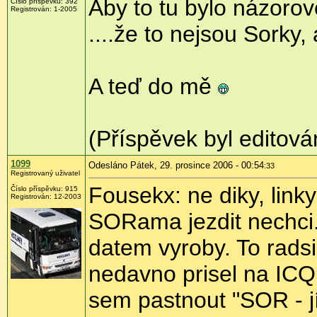
Aby to tu bylo názorov
Číslo příspěvku: 392
Registrován: 1-2005
....že to nejsou Sorky,
A teď do mě
(Příspěvek byl editová
1099
Odesláno Pátek, 29. prosince 2006 - 00:54
:33
Registrovaný uživatel
Fousekx: ne diky, linky
Číslo příspěvku: 915
Registrován: 12-2003
SORama jezdit nechci. 
datem vyroby. To radsi
nedavno prisel na ICQ, j
sem pastnout "SOR - j