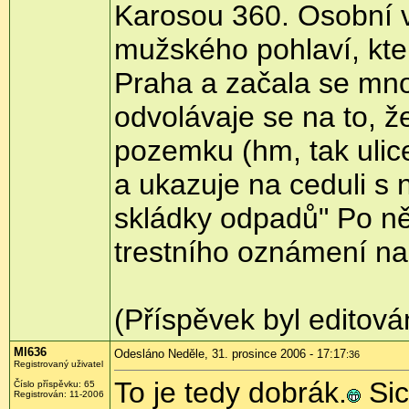
Karosou 360. Osobní 
mužského pohlaví, kter
Praha a začala se mno
odvolávaje se na to, 
pozemku (hm, tak uli
a ukazuje na ceduli 
skládky odpadů" Po ně
trestního oznámení na
(Příspěvek byl editová
Ml636
Odesláno Neděle, 31. prosince 2006 - 17:17
:36
Registrovaný uživatel
To je tedy dobrák.
Sic
Číslo příspěvku: 65
Registrován: 11-2006