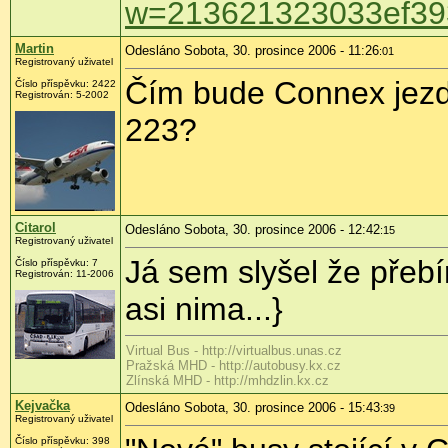
w=213621323033ef39
Martin
Odesláno Sobota, 30. prosince 2006 - 11:26
:01
Registrovaný uživatel
Čím bude Connex jezdi
Číslo příspěvku: 2422
Registrován: 5-2002
223?
Citarol
Odesláno Sobota, 30. prosince 2006 - 12:42
:15
Registrovaný uživatel
Já sem slyšel že přebí
Číslo příspěvku: 7
Registrován: 11-2006
asi nima...}
Virtual Bus - http://virtualbus.unas.cz
Pražská MHD - http://autobusy.kx.cz
Zlínská MHD - http://mhdzlin.kx.cz
Kejvačka
Odesláno Sobota, 30. prosince 2006 - 15:43
:39
Registrovaný uživatel
Číslo příspěvku: 398