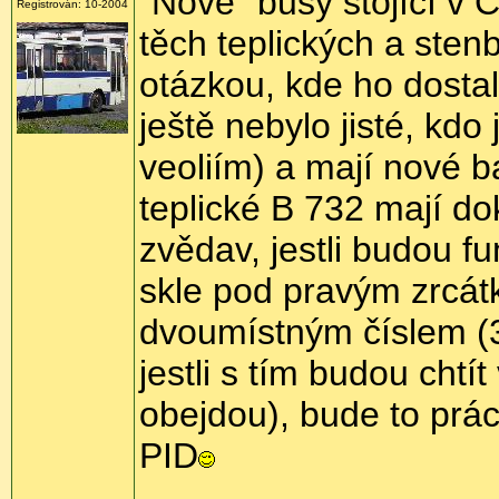
"Nové" busy stojící v
Registrován: 10-2004
těch teplických a stenb
otázkou, kde ho dostal
ještě nebylo jisté, kdo
veoliím) a mají nové b
teplické B 732 mají do
zvědav, jestli budou f
skle pod pravým zrcát
dvoumístným číslem (34
jestli s tím budou chtí
obejdou), bude to prác
PID