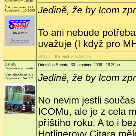
Registrovaný uživatel
Jedině, že by Icom zp
Číslo příspěvku: 221
Registrován: 10-2005
To ani nebude potřeba
uvažuje (I když pro M
B952E
= the best of
KAROSA
Dandy
Odesláno Sobota, 30. prosince 2006 - 16:20
:33
Registrovaný uživatel
Jedině, že by Icom zp
Číslo příspěvku: 927
Registrován: 5-2002
No nevim jestli souča
ICOMu, ale je z cela 
příštího roku. A to i 
Hotlinerovy Citara mě