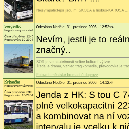
Nejsympatičtější jsou mi ŠKODA a Irisbus-KAROSA ...
Sergeilbc
Odesláno Neděle, 31. prosince 2006 - 12:52
:24
Registrovaný uživatel
Nevím, jestli je to reá
Číslo příspěvku: 1240
Registrován: 10-2004
značný..
SOR je ve skutečnosti velice kulturní výtvor.
Jízda je drama, vzhled tragikomedie, převodovka je trag
Fotoweb městské hromadné dopravy
Kejvačka
Odesláno Neděle, 31. prosince 2006 - 14:12
:44
Registrovaný uživatel
Jenda z HK: S tou C 74
Číslo příspěvku: 399
Registrován: 10-2004
plně velkokapacitní 22
a kombinovat na ní vo
intervalu je vcelku k n