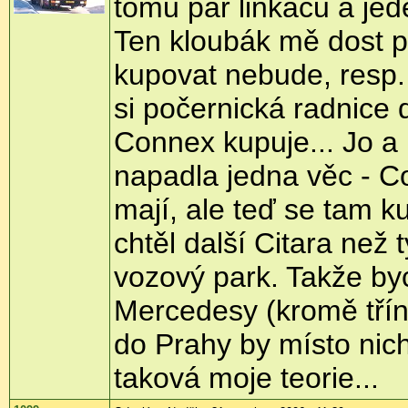
tomu pár linkáčů a jed
Ten kloubák mě dost př
kupovat nebude, resp. 
si počernická radnice 
Connex kupuje... Jo 
napadla jedna věc - C
mají, ale teď se tam k
chtěl další Citara než
vozový park. Takže by
Mercedesy (kromě třín
do Prahy by místo nic
taková moje teorie...