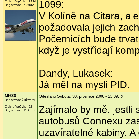
1099:
Číslo příspěvku: 2424
Registrován: 5-2002
V Kolíně na Citara, ale
požadovala jejich zach
Počernicích bude trvat
když je vystřídají kom
Dandy, Lukasek:
Já měl na mysli PID.
Ml636
Odesláno Sobota, 30. prosince 2006 - 23:09
:45
Registrovaný uživatel
Zajímalo by mě, jestli
Číslo příspěvku: 62
Registrován: 11-2006
autobusů Connexu zase
uzavíratelné kabiny. A