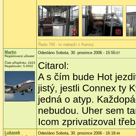
Řada 700 - to nejlepší z Karosy
Martin
Odesláno Sobota, 30. prosince 2006 - 15:55
:07
Registrovaný uživatel
Citarol:
Číslo příspěvku: 2423
Registrován: 5-2002
A s čím bude Hot jezdi
jistý, jestli Connex ty
jedná o atyp. Každopád
nebudou. Uher sem ta
Icom zprivatizoval tř
Lukasek
Odesláno Sobota, 30. prosince 2006 - 16:18
:49