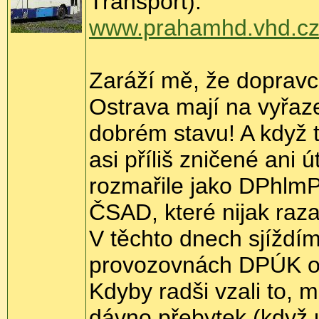
Transport):
www.prahamhd.vhd.cz/
Zaráží mě, že doprav
Ostrava mají na vyřaz
dobrém stavu! A když 
asi příliš zničené ani
rozmařile jako DPhlmP,
ČSAD, které nijak raz
V těchto dnech sjíždím
provozovnách DPÚK o
Kdyby radši vzali to,
dávno přebytek (když