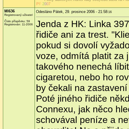
P
F
2
0
0
7
Ml636
Odesláno Pátek, 29. prosince 2006 - 21:58
:16
Registrovaný uživatel
Jenda z HK: Linka 397 
Číslo příspěvku: 59
Registrován: 11-2006
řidiče ani za trest. "K
pokud si dovolí vyžad
voze, odmítá platit za 
takového nenechá líbit,
cigaretou, nebo ho rov
by čekali na zastavení
Poté jiného řidiče někd
Connexu, jak něco hle
schovával peníze a nev