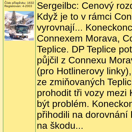
Sergeilbc: Cenový rozd
Číslo příspěvku: 1632
Registrován: 4-2003
Když je to v rámci Con
vyrovnají... Koneckon
Connexem Morava, Co
Teplice. DP Teplice pot
půjčil z Connexu Mora
(pro Hotlinerovy linky)
ze zmiňovaných Teplic
prohodit tři vozy mez
být problém. Konecko
přihodili na dorovnání
na škodu...