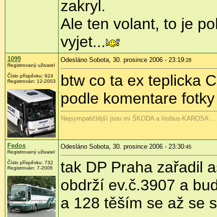
zakryl.
Ale ten volant, to je p
vyjet...
1099
Odesláno Sobota, 30. prosince 2006 - 23:19
:28
Registrovaný uživatel
btw co ta ex teplicka 
Číslo příspěvku: 924
Registrován: 12-2003
podle komentare fotky 
Nejsympatičtější jsou mi ŠKODA a Irisbus-KAROSA ...
Fedos
Odesláno Sobota, 30. prosince 2006 - 23:30
:45
Registrovaný uživatel
tak DP Praha zařadil a
Číslo příspěvku: 732
Registrován: 7-2006
obdrží ev.č.3907 a bu
a 128 těším se až se s