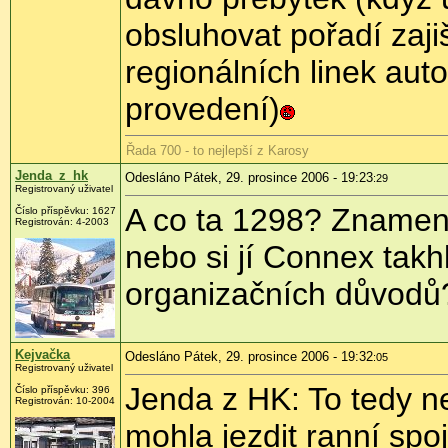
obsluhovat pořadí zaj
regionálních linek au
provedení)
Řada 700 - to nejlepší z Karosy
Jenda_z_hk
Odesláno Pátek, 29. prosince 2006 - 19:23
:29
Registrovaný uživatel
A co ta 1298? Znamená
Číslo příspěvku: 1627
Registrován: 4-2003
nebo si jí Connex takh
organizačních důvodů
Kejvačka
Odesláno Pátek, 29. prosince 2006 - 19:32
:05
Registrovaný uživatel
Jenda z HK: To tedy n
Číslo příspěvku: 396
Registrován: 10-2004
mohla jezdit ranní spo