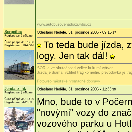
www.autobusovenadrazi.wbs.cz
Sergeilbc
Odesláno Neděle, 31. prosince 2006 - 09:15
:27
Registrovaný uživatel
To teda bude jízda, 
Číslo příspěvku: 1238
Registrován: 10-2004
logy. Jen tak dál!
SOR je ve skutečnosti velice kulturní výtvor.
Jízda je drama, vzhled tragikomedie, převodovka je trag
Fotoweb městské hromadné dopravy
Jenda_z_hk
Odesláno Neděle, 31. prosince 2006 - 11:33
:30
Registrovaný uživatel
Mno, bude to v Počern
Číslo příspěvku: 1630
Registrován: 4-2003
"novými" vozy do znač
vozového parku u Hotl