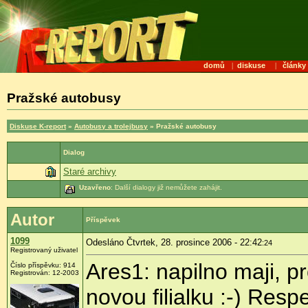
domů
|
diskuse
|
články
Pražské autobusy
Diskuse K-report
»
Autobusy a trolejbusy
» Pražské autobusy
Dialog
Staré archivy
Uzavřeno
: Další dialogy již nemůžete zahájit.
Autor
Příspěvek
1099
Odesláno Čtvrtek, 28. prosince 2006 - 22:42
:24
Registrovaný uživatel
Ares1: napilno maji, p
Číslo příspěvku: 914
Registrován: 12-2003
novou filialku :-) Resp