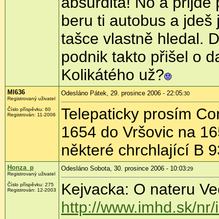
absurdita! No a přijde
beru ti autobus a jdeš 
tašce vlastně hledal. 
podnik takto přišel o d
Kolikátého už?
Ml636
Odesláno Pátek, 29. prosince 2006 - 22:05
:30
Registrovaný uživatel
Telepaticky prosím Co
Číslo příspěvku: 60
Registrován: 11-2006
1654 do Vršovic na 1
některé chrchlající B 9
Honza_p
Odesláno Sobota, 30. prosince 2006 - 10:03
:29
Registrovaný uživatel
Kejvacka: O nateru Veo
Číslo příspěvku: 275
Registrován: 12-2003
http://www.imhd.sk/nr