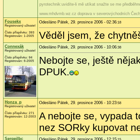
pyrotechnik:uvidíte-li mě utíkat snažte se me předběhno
www.mhdvmb.wz.cz doprava v severovýchodních Čech
Fousekx
Odesláno Pátek, 29. prosince 2006 - 02:36
:18
Registrovaný uživatel
Věděl jsem, že chytně
Číslo příspěvku: 393
Registrován: 1-2005
Connexák
Odesláno Pátek, 29. prosince 2006 - 10:06
:38
Registrovaný uživatel
Nebojte se, ještě něja
Číslo příspěvku: 94
Registrován: 6-2005
DPUK.
Honza_p
Odesláno Pátek, 29. prosince 2006 - 10:23
:58
Registrovaný uživatel
A nebojte se, vypada 
Číslo příspěvku: 271
Registrován: 12-2003
nez SORky kupovat n
Sergeilbc
Odesláno Pátek, 29. prosince 2006 - 12:15
:15