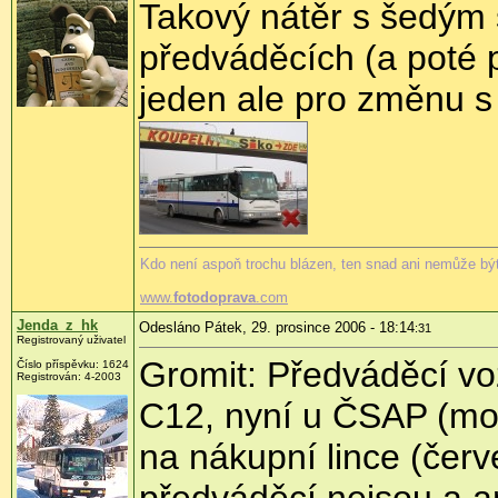
Takový nátěr s šedým
předváděcích (a poté 
jeden ale pro změnu 
Kdo není aspoň trochu blázen, ten snad ani nemůže být
www.
fotodoprava
.com
Jenda_z_hk
Odesláno Pátek, 29. prosince 2006 - 18:14
:31
Registrovaný uživatel
Gromit: Předváděcí voz
Číslo příspěvku: 1624
Registrován: 4-2003
C12, nyní u ČSAP (mo
na nákupní lince (červ