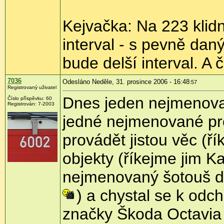
Kejvačka: Na 223 klid
interval - s pevně dan
bude delší interval. A 
7036
Odesláno Neděle, 31. prosince 2006 - 16:48
:57
Registrovaný uživatel
Dnes jeden nejmenova
Číslo příspěvku: 60
Registrován: 7-2003
jedné nejmenované pr
provádět jistou věc (ří
objekty (říkejme jim K
nejmenovaný šotouš dva
) a chystal se k odc
značky Škoda Octavia 