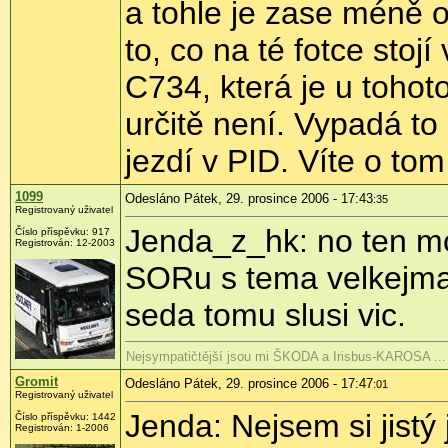
a tohle je zase méně o
to, co na té fotce stoj
C734, která je u tohot
určitě není. Vypadá to
jezdí v PID. Víte o to
1099
Odesláno Pátek, 29. prosince 2006 - 17:43
:35
Registrovaný uživatel
Jenda_z_hk: no ten mo
Číslo příspěvku: 917
Registrován: 12-2003
SORu s tema velkejma
seda tomu slusi vic.
Nejsympatičtější jsou mi ŠKODA a Irisbus-KAROSA ...
Gromit
Odesláno Pátek, 29. prosince 2006 - 17:47
:01
Registrovaný uživatel
Jenda: Nejsem si jistý 
Číslo příspěvku: 1442
Registrován: 1-2006