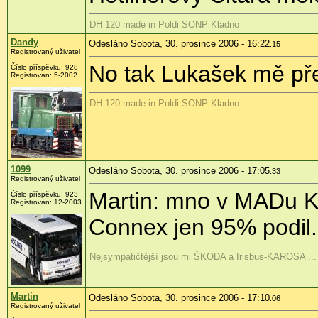
DH 120 made in Poldi SONP Kladno
Dandy
Odesláno Sobota, 30. prosince 2006 - 16:22
:15
Registrovaný uživatel
No tak Lukašek mě pře
Číslo příspěvku: 928
Registrován: 5-2002
DH 120 made in Poldi SONP Kladno
1099
Odesláno Sobota, 30. prosince 2006 - 17:05
:33
Registrovaný uživatel
Martin: mno v MADu Kol
Číslo příspěvku: 923
Registrován: 12-2003
Connex jen 95% podil.
Nejsympatičtější jsou mi ŠKODA a Irisbus-KAROSA ...
Martin
Odesláno Sobota, 30. prosince 2006 - 17:10
:06
Registrovaný uživatel