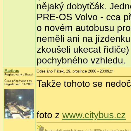
nějaký dobytčák. Jedno
PRE-OS Volvo - cca př
o novém autobusu prohla
neměli ani na jízdenku
zkoušeli ukecat řidiče)
pochybného vzhledu.
Martbus
Odesláno Pátek, 29. prosince 2006 - 20:09
:24
Registrovaný uživatel
Takže tohoto se ned
Číslo příspěvku: 669
Registrován: 11-2005
foto z
www.citybus.cz
Fotky dálkových Karos řady 900(nebo busů na Flor