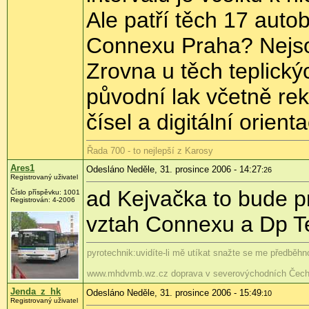
Ale patří těch 17 auto
Connexu Praha? Nejso
Zrovna u těch teplický
původní lak včetně re
čísel a digitální orient
Řada 700 - to nejlepší z Karosy
Ares1
Odesláno Neděle, 31. prosince 2006 - 14:27
:26
Registrovaný uživatel
ad Kejvačka to bude 
Číslo příspěvku: 1001
Registrován: 4-2006
vztah Connexu a Dp Te
pyrotechnik:uvidíte-li mě utíkat snažte se me předběhno
www.mhdvmb.wz.cz doprava v severovýchodních Čech
Jenda_z_hk
Odesláno Neděle, 31. prosince 2006 - 15:49
:10
Registrovaný uživatel