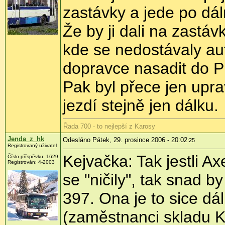
zastávky a jede po dál
Že by ji dali na zastáv
kde se nedostávaly au
dopravce nasadit do PI
Pak byl přece jen upr
jezdí stejně jen dálku.
Řada 700 - to nejlepší z Karosy
Jenda_z_hk
Odesláno Pátek, 29. prosince 2006 - 20:02
:25
Registrovaný uživatel
Kejvačka: Tak jestli Ax
Číslo příspěvku: 1629
Registrován: 4-2003
se "ničily", tak snad b
397. Ona je to sice dáln
(zaměstnanci skladu Ka