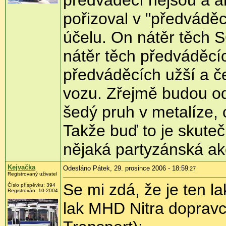
předváděcí nejsou a a
pořizoval v "předvádě
účelu. On nátěr těch 
nátěr těch předváděcíc
předváděcích užší a č
vozu. Zřejmě budou od
šedý pruh v metalíze, 
Takže buď to je skuteč
nějaká partyzánská ak
Kejvačka
Odesláno Pátek, 29. prosince 2006 - 18:59
:27
Registrovaný uživatel
Se mi zdá, že je ten l
Číslo příspěvku: 394
Registrován: 10-2004
lak MHD Nitra dopravc