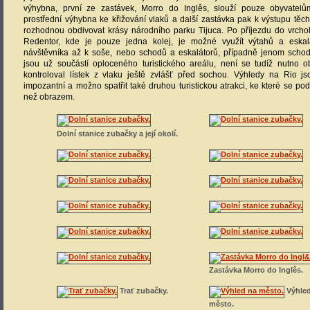
výhybna, první ze zastávek, Morro do Inglês, slouží pouze obyvatelům
prostřední výhybna ke křižování vlaků a další zastávka pak k výstupu těch c
rozhodnou obdivovat krásy národního parku Tijuca. Po příjezdu do vrchol
Redentor, kde je pouze jedna kolej, je možné využít výtahů a eskalá
návštěvníka až k soše, nebo schodů a eskalátorů, případně jenom schodů
jsou už součástí oploceného turistického areálu, není se tudíž nutno 
kontroloval lístek z vlaku ještě zvlášť před sochou. Výhledy na Rio j
impozantní a možno spatřit také druhou turistickou atrakci, ke které se p
než obrazem.
Dolní stanice zubačky a její okolí.
Zastávka Morro do Inglês.
Trať zubačky.
Výhled
město.