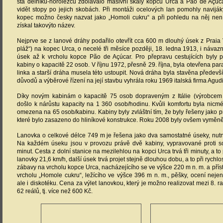
minut. Cesta z dolní stanice na mezilehlou na kopci Urca trvá tři minuty, a to 
lanovky 21,6 km/h, další úsek trvá projet stejně dlouhou dobu, a to při rychlos
zábavy na vrcholu kopce Urca, nacházejícího se ve výšce 220 m n. m. a přís
vrcholu „Homole cukru“, ležícího ve výšce 396 m n. m., pěšky, ocení nejen 
ale i diskotéku. Cena za výlet lanovkou, který je možno realizovat mezi 8. ran
62 reálů, tj. více než 600 Kč.
Pohled na „Homoli cukru“
Tentýž vrch nelze přehlédn
z Copacabany.
z pláže Flamengo.