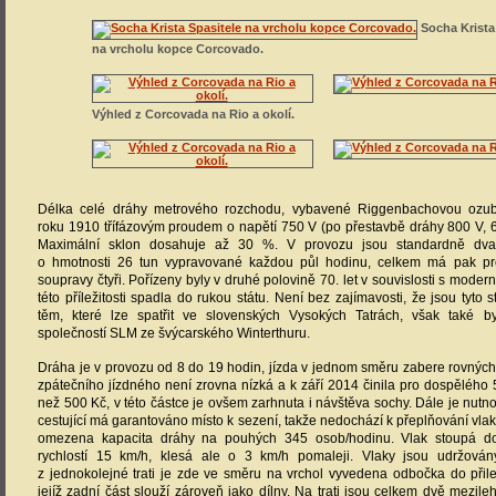
Socha Krista
na vrcholu kopce Corcovado.
Výhled z Corcovada na Rio a okolí.
Délka celé dráhy metrového rozchodu, vybavené Riggenbachovou ozubni
roku 1910 třífázovým proudem o napětí 750 V (po přestavbě dráhy 800 V, 6
Maximální sklon dosahuje až 30 %. V provozu jsou standardně dva
o hmotnosti 26 tun vypravované každou půl hodinu, celkem má pak pro
soupravy čtyři. Pořízeny byly v druhé polovině 70. let v souvislosti s moderni
této příležitosti spadla do rukou státu. Není bez zajímavosti, že jsou tyto
těm, které lze spatřit ve slovenských Vysokých Tatrách, však také b
společností SLM ze švýcarského Winterthuru.
Dráha je v provozu od 8 do 19 hodin, jízda v jednom směru zabere rovnýc
zpátečního jízdného není zrovna nízká a k září 2014 činila pro dospělého 5
než 500 Kč, v této částce je ovšem zarhnuta i návštěva sochy. Dále je nutno
cestující má garantováno místo k sezení, takže nedochází k přeplňování vlak
omezena kapacita dráhy na pouhých 345 osob/hodinu. Vlak stoupá d
rychlostí 15 km/h, klesá ale o 3 km/h pomaleji. Vlaky jsou udržován
z jednokolejné trati je zde ve směru na vrchol vyvedena odbočka do přile
jejíž zadní část slouží zároveň jako dílny. Na trati jsou celkem dvě mezile