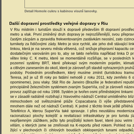
provoz zajišťuje od roku 1998. Systém je tvořen osmi příměstskými linkami 
se v zásadě radiálně rozbíhají z hlavového nádraží Central umístěného blízk
mimochodem od světoznámé pláže Copacabana či výše představené
mnohem dále než od nádraží Central). K jedné z těchto linek ještě přiléhá
Teleférico A, kterou SuperVia také spravuje. I přes neustálou moderniz
racionalizaci plochy kolejišť a revitalizaci infrastruktury je pro turistu 
nepříjemným zážitkem, ježto tyto projíždějí kolem favel, které jsou velmi
villám
, o kterých jsme se zmiňovali na K-reportu před rokem. Pohled na 
žijící v plechových či cihlových boudách obklopených tunami odpadků,
z napíchnutého potrubí a z nichž řada zabředne do kriminální
doporučeníhodný, a to i přes přítomné pracovníky dohlížející na bezpečnost
„jsou k dispozici“ jen pět minut od stanice, u které se nachází stadion Ma
konaly zápasy posledního světového šampionátu v kopané...
Metro v Riu