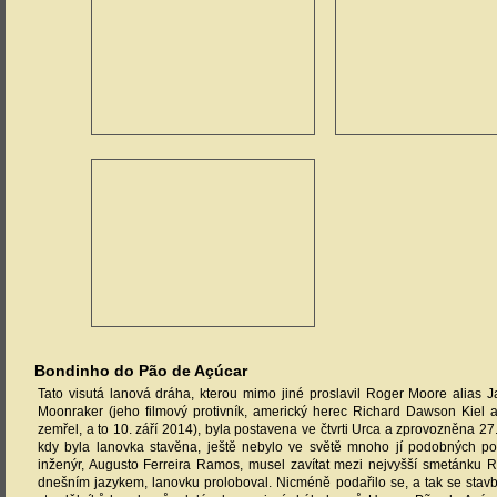
Bondinho do Pão de Açúcar
Tato visutá lanová dráha, kterou mimo jiné proslavil Roger Moore alias 
Moonraker (jeho filmový protivník, americký herec Richard Dawson Kiel a
zemřel, a to 10. září 2014), byla postavena ve čtvrti Urca a zprovozněna 27
kdy byla lanovka stavěna, ještě nebylo ve světě mnoho jí podobných poči
inženýr, Augusto Ferreira Ramos, musel zavítat mezi nejvyšší smetánku R
dnešním jazykem, lanovku proloboval. Nicméně podařilo se, a tak se stavb
sta dělníků-horolezců zdolávalo masivní skály kopců Urca a Pão de Açúca
vidět stopy po jejich skobách. Při montáži ocelových lan pomohly navijá
kopec možno česky nazvat jako „Homoli cukru“ a při pohledu na něj nen
získal takovýto název.
Nejprve se z lanové dráhy podařilo otevřít cca 600 m dlouhý úsek z Prai
pláž“) na kopec Urca, o necelé tři měsíce později, 18. ledna 1913, i náva
úsek až k vrcholu kopce Pão de Açúcar. Pro přepravu cestujících byly
kabiny o kapacitě 22 osob. V říjnu 1972, přesně 29. října, byla otevřena pa
linka a starší dráha musela této ustoupit. Nová dráha byla stavěna předev
důvodů a výběrové řízení na její stavbu vyhrála roku 1969 italská firma Agud
Díky novým kabinám o kapacitě 75 osob dopraveným z Itálie (výrobcem 
došlo k nárůstu kapacity na 1 360 osob/hodinu. Kvůli komfortu byla nicm
omezena na 65 osob/kabinu. Kabiny byly zvláštní tím, že byly řešeny jako pr
které bylo zasazeno do hliníkové konstrukce. Roku 2008 byly ovšem vyměn
Lanovka o celkové délce 749 m je řešena jako dva samostatné úseky, nutn
Na každém úseku jsou v provozu právě dvě kabiny, vypravované proti 