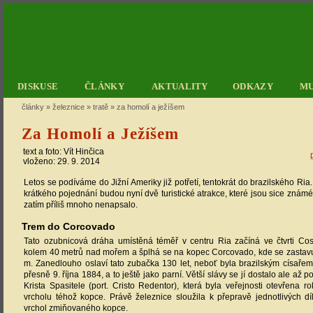
DISKUSE
ČLÁNKY
AKTUALITY
ODKAZY
M
články
»
železnice
»
tratě
»
za homolí a ježíšem
Za Homolí a Ježíšem
text a foto:
Vít Hinčica
vloženo: 29. 9. 2014
Letos se podíváme do Jižní Ameriky již potřetí, tentokrát do brazilského R
krátkého pojednání budou nyní dvě turistické atrakce, které jsou sice známé
zatím příliš mnoho nenapsalo.
Trem do Corcovado
Tato ozubnicová dráha umístěná téměř v centru Ria začíná ve čtvrti C
kolem 40 metrů nad mořem a šplhá se na kopec Corcovado, kde se zastavu
m. Zanedlouho oslaví tato zubačka 130 let, neboť byla brazilským císaře
přesně 9. října 1884, a to ještě jako parní. Větší slávy se jí dostalo ale až p
Krista Spasitele (port. Cristo Redentor), která byla veřejnosti otevřen
vrcholu téhož kopce. Právě železnice sloužila k přepravě jednotlivých d
vrchol zmiňovaného kopce.