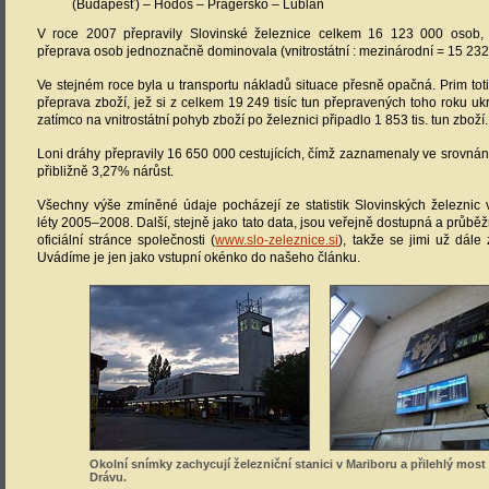
(Budapešť) – Hodoš – Pragersko – Lublaň
V roce 2007 přepravily Slovinské železnice celkem 16 123 000 osob, p
přeprava osob jednoznačně dominovala (vnitrostátní : mezinárodní = 15 232
Ve stejném roce byla u transportu nákladů situace přesně opačná. Prim tot
přeprava zboží, jež si z celkem 19 249 tisíc tun přepravených toho roku ukro
zatímco na vnitrostátní pohyb zboží po železnici připadlo 1 853 tis. tun zboží.
Loni dráhy přepravily 16 650 000 cestujících, čímž zaznamenaly ve srovná
přibližně 3,27% nárůst.
Všechny výše zmíněné údaje pocházejí ze statistik Slovinských železnic
léty 2005–2008. Další, stejně jako tato data, jsou veřejně dostupná a průbě
oficiální stránce společnosti (
www.slo-zeleznice.si
), takže se jimi už dál
Uvádíme je jen jako vstupní okénko do našeho článku.
Okolní snímky zachycují železniční stanici v Mariboru a přilehlý most
Drávu.