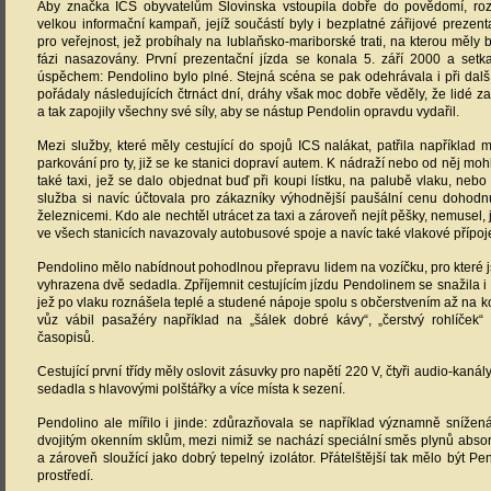
Aby značka ICS obyvatelům Slovinska vstoupila dobře do povědomí, ro
velkou informační kampaň, jejíž součástí byly i bezplatné zářijové prezent
pro veřejnost, jež probíhaly na lublaňsko-mariborské trati, na kterou měly 
fázi nasazovány. První prezentační jízda se konala 5. září 2000 a set
úspěchem: Pendolino bylo plné. Stejná scéna se pak odehrávala i při další
pořádaly následujících čtrnáct dní, dráhy však moc dobře věděly, že lidé za
a tak zapojily všechny své síly, aby se nástup Pendolin opravdu vydařil.
Mezi služby, které měly cestující do spojů ICS nalákat, patřila například
parkování pro ty, již se ke stanici dopraví autem. K nádraží nebo od něj moh
také taxi, jež se dalo objednat buď při koupi lístku, na palubě vlaku, nebo
služba si navíc účtovala pro zákazníky výhodnější paušální cenu dohodn
železnicemi. Kdo ale nechtěl utrácet za taxi a zároveň nejít pěšky, nemusel,
ve všech stanicích navazovaly autobusové spoje a navíc také vlakové přípoj
Pendolino mělo nabídnout pohodlnou přepravu lidem na vozíčku, pro které
vyhrazena dvě sedadla. Zpříjemnit cestujícím jízdu Pendolinem se snažila i 
jež po vlaku roznášela teplé a studené nápoje spolu s občerstvením až na ko
vůz vábil pasažéry například na „šálek dobré kávy“, „čerstvý rohlíček“ 
časopisů.
Cestující první třídy měly oslovit zásuvky pro napětí 220 V, čtyři audio-kaná
sedadla s hlavovými polštářky a více místa k sezení.
Pendolino ale mířilo i jinde: zdůrazňovala se například významně snížen
dvojitým okenním sklům, mezi nimiž se nachází speciální směs plynů absor
a zároveň sloužící jako dobrý tepelný izolátor. Přátelštější tak mělo být Pe
prostředí.