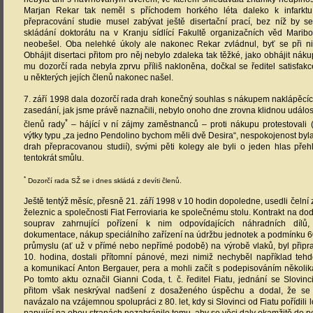
Marjan Rekar tak neměl s příchodem horkého léta daleko k infarktu
přepracování studie musel zabývat ještě disertační prací, bez níž by s
skládání doktorátu na v Kranju sídlící Fakultě organizačních věd Maribor
neobešel. Oba nelehké úkoly ale nakonec Rekar zvládnul, byť se při ni
Obhájit disertaci přitom pro něj nebylo zdaleka tak těžké, jako obhájit nák
mu dozorčí rada nebyla zprvu příliš nakloněna, dočkal se ředitel satisfakc
u některých jejích členů nakonec našel.
7. září 1998 dala dozorčí rada drah konečný souhlas s nákupem naklápěcích 
zasedání, jak jsme právě naznačili, nebylo onoho dne zrovna klidnou událostí
*
členů rady
– hájící v ní zájmy zaměstnanců – proti nákupu protestovali 
výtky typu „za jedno Pendolino bychom měli dvě Desira“, nespokojenost b
drah přepracovanou studií), svými pěti kolegy ale byli o jeden hlas přeh
tentokrát smůlu.
*
Dozorčí rada SŽ se i dnes skládá z devíti členů.
Ještě tentýž měsíc, přesně 21. září 1998 v 10 hodin dopoledne, usedli čelní
železnic a společnosti Fiat Ferroviaria ke společnému stolu. Kontrakt na do
souprav zahrnující pořízení k nim odpovídajících náhradních dílů
dokumentace, nákup speciálního zařízení na údržbu jednotek a podmínku 
průmyslu (ať už v přímé nebo nepřímé podobě) na výrobě vlaků, byl připr
10. hodina, dostali přítomní pánové, mezi nimiž nechyběl například tehd
a komunikací Anton Bergauer, pera a mohli začít s podepisováním několik
Po tomto aktu označil Gianni Coda, t. č. ředitel Fiatu, jednání se Slovinci
přitom však neskrýval nadšení z dosaženého úspěchu a dodal, že s
navázalo na vzájemnou spolupráci z 80. let, kdy si Slovinci od Fiatu pořídili l