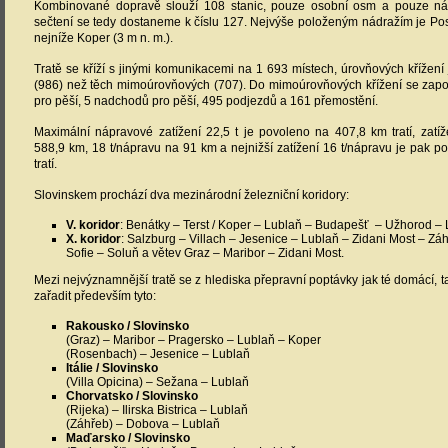
Kombinované dopravě slouží 108 stanic, pouze osobní osm a pouze nák
sečtení se tedy dostaneme k číslu 127. Nejvýše položeným nádražím je Pos
nejníže Koper (3 m n. m.).
Tratě se kříží s jinými komunikacemi na 1 693 místech, úrovňových křížení
(986) než těch mimoúrovňových (707). Do mimoúrovňových křížení se zap
pro pěší, 5 nadchodů pro pěší, 495 podjezdů a 161 přemostění.
Maximální nápravové zatížení 22,5 t je povoleno na 407,8 km tratí, zatí
588,9 km, 18 t/nápravu na 91 km a nejnižší zatížení 16 t/nápravu je pak 
tratí.
Slovinskem prochází dva mezinárodní železniční koridory:
V. koridor
: Benátky – Terst / Koper – Lublaň – Budapešť – Užhorod – 
X. koridor
: Salzburg – Villach – Jesenice – Lublaň – Zidani Most – Zá
Sofie – Soluň a větev Graz – Maribor – Zidani Most.
Mezi nejvýznamnější tratě se z hlediska přepravní poptávky jak té domácí, t
zařadit především tyto:
Rakousko / Slovinsko
(Graz) – Maribor – Pragersko – Lublaň – Koper
(Rosenbach) – Jesenice – Lublaň
Itálie / Slovinsko
(Villa Opicina) – Sežana – Lublaň
Chorvatsko / Slovinsko
(Rijeka) – Ilirska Bistrica – Lublaň
(Záhřeb) – Dobova – Lublaň
Maďarsko / Slovinsko