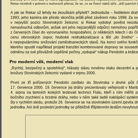
Rekar nicméně v jednom z rozhovorů přiznal, že se, co se řízení vlaků týče, „drží parních l
A jak se Rekar už tehdy ke zkouškám připletl? Jednoduše – ředitelem drah b
1993, jeho kariéra ale přesto skončila ještě před závěrem roku 1998. Za sv
v nejvyšší pozici Slovinských železnic si Rekar vydobyl pověst neús
nenaslouchá odborům, avšak ani jeho nejzarytější odpůrci nemohou popřít
z červených čísel do vyrovnaného hospodaření, (v některých letech i do čís
cenu obrovských úspor, hluboké restrukturalizace a tětí „do živého“ –
k nepopulárnímu snižování zaměstnaneckých stavů. Na konci svého funk
kterého spustil například projekt tranzitní kombinované dopravy se soused
odměnu za své převážně úspěšné počiny „vydupal“ nákup Pendolin a krátce
Pro moderní věk, moderní vlak
„Rychlý, bezpečný a spolehlivý“, hlásaly slávu novému vlaku decentní a 
brožury Slovinských železnic vydané v srpnu 2000.
První ze tří pořízených Pendolin zavítalo do Slovinska v druhé půli 
17. července 2000. 19. července jej dráhy prezentovaly veřejnosti v Mar
4. srpna na tamních kolejích testovali technici Fiatu, kteří s ním měřili
bočního zrychlení a brzdné dráhy, nebo v něm také ladili naklápěcí syst
šly v rychlém sledu, protože 26. července se na slovinském území zjevila dr
jednotka. Ani dvě poslední jednotky se přibližně třítýdenním testům nevyhnul