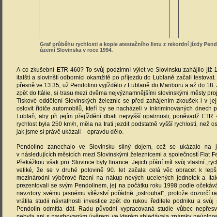
Graf průběhu rychlosti a kopie atestačního listu z rekordní jízdy Pen
území Slovinska v roce 1994.
A co zkušební ETR 460? To svůj podzimní výlet ve Slovinsku zahájilo již 11
italští a slovinští odborníci okamžitě po příjezdu do Lublaně začali testovat.
přesně ve 13.35, už Pendolino vyjíždělo z Lublaně do Mariboru a až do 18. z
zpět do Itálie, si trasu mezi dvěma nejvýznamnějšími slovinskými městy proj
Tiskové oddělení Slovinských železnic se před zahájením zkoušek i v jej
oslovit řidiče automobilů, kteří by se nacházeli v inkriminovaných dnech po
Lublaň, aby při jejím přejíždění dbali nejvyšší opatrnosti, poněvadž ETR 
rychlost byla 250 km/h, měla na trati jezdit podstatně vyšší rychlostí, než os
jak jsme si právě ukázali – opravdu dělo.
Pendolino zanechalo ve Slovinsku silný dojem, což se ukázalo na j
v následujících měsících mezi Slovinskými železnicemi a společností Fiat Fe
Překážkou však pro Slovince byly finance. Jejich přání mít svůj vlastní „ryc
veliké, že se v druhé polovině 90. let začala celá věc obracet k lep
mezinárodní výběrové řízení na nákup nových ucelených jednotek a Ital
prezentovali se svým Pendolinem, jej na počátku roku 1998 podle očekáván
navzdory svému jasnému vítězství pořádně „ostrouhal“, protože dozorčí r
vrátila studii návratnosti investice zpět do rukou ředitele podniku a sv
Pendolin odmítla dát. Radu původní vypracovaná studie vůbec nepřesv
nebyla ani s navrhovaným úvěrem, ve kterém shledávala známky neúplnosti