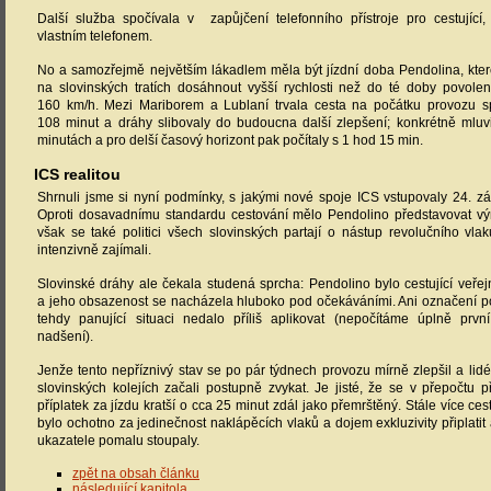
Další služba spočívala v zapůjčení telefonního přístroje pro cestující,
vlastním telefonem.
No a samozřejmě největším lákadlem měla být jízdní doba Pendolina, kter
na slovinských tratích dosáhnout vyšší rychlosti než do té doby povole
160 km/h. Mezi Mariborem a Lublaní trvala cesta na počátku provozu s
108 minut a dráhy slibovaly do budoucna další zlepšení; konkrétně mluv
minutách a pro delší časový horizont pak počítaly s 1 hod 15 min.
ICS realitou
Shrnuli jsme si nyní podmínky, s jakými nové spoje ICS vstupovaly 24. z
Oproti dosavadnímu standardu cestování mělo Pendolino představovat vý
však se také politici všech slovinských partají o nástup revolučního vl
intenzivně zajímali.
Slovinské dráhy ale čekala studená sprcha: Pendolino bylo cestující veřejn
a jeho obsazenost se nacházela hluboko pod očekáváními. Ani označení p
tehdy panující situaci nedalo příliš aplikovat (nepočítáme úplně pr
nadšení).
Jenže tento nepříznivý stav se po pár týdnech provozu mírně zlepšil a lid
slovinských kolejích začali postupně zvykat. Je jisté, že se v přepočtu p
příplatek za jízdu kratší o cca 25 minut zdál jako přemrštěný. Stále více ces
bylo ochotno za jedinečnost naklápěcích vlaků a dojem exkluzivity připlatit
ukazatele pomalu stoupaly.
zpět na obsah článku
následující kapitola