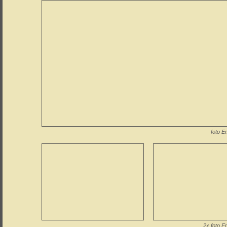
foto E
2x foto E