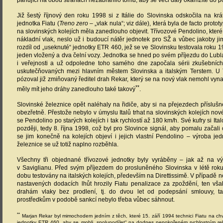
panující na obou stranách nezabránilo tomu, aby se věci daly okamžitě do 
Již šestý říjnový den roku 1998 si z Itálie do Slovinska odskočila na k
jednotka Fiatu (
Treno zero
– „vlak nula“; viz dále), která byla de facto proto
na slovinských kolejích měla zanedlouho objevit. Třívozové Pendolino, které
nákladní vlak, neslo už i budoucí nátěr jednotek pro SŽ a vůbec jakoby j
rozdíl od „useknuté“ jednotky ETR 460, jež se ve Slovinsku testovala roku 1
jeden vložený a dva čelní vozy. Jednotka se hned po svém příjezdu do Lubla
i veřejnosti a už odpoledne toho samého dne započala sérii zkušebních j
uskutečňovaných mezi hlavním městem Slovinska a italským Terstem. U
pózoval již zmiňovaný ředitel drah Rekar, který se na nový vlak nemohl vyna
**
měly mít jeho dráhy zanedlouho také takový
.
Slovinské železnice opět naléhaly na řidiče, aby si na přejezdech příslušné
obezřetně. Přestože nebylo v úmyslu Italů trhat na slovinských kolejích nov
se Pendolino po starých kolejích i tak rychlostí až 180 km/h. Své kufry si Ital
později, tedy 8. října 1998, což byl pro Slovince signál, aby pomalu začali
se jim konečně na kolejích objeví i jejich vlastní Pendolino – výroba je
železnice se už totiž naplno rozběhla.
Všechny tři objednané třívozové jednotky byly vyráběny – jak až na výj
v Saviglianu. Před svým příjezdem do prosluněného Slovinska v létě rok
dobu testovány na italských kolejích, především na Direttissimě. V případě 
nastavených dodacích lhůt hrozily Fiatu penalizace za zpoždění, ten vša
drahám vlaky bez prodlení, tj. do dvou let od podepsání smlouvy, t
prostředkům v podobě sankcí nebylo třeba vůbec sáhnout.
**
Marjan Rekar byl mimochodem jedním z těch, které 15. září 1994 technici Fiatu na chvíli
jednotky ETR 460, aby se mohli „spolupodílet“ na dodnes nepokořeném rychlostním r