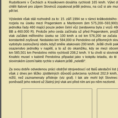
Rudolticemi v Čechách a Krasíkovem dosáhla rychlosti 165 km/h. Výlet 
chtěli Italové pro zájem Slovinců zopakovat ještě jednou, na což si ale mu
pět let.
Výsledek však stál rozhodně za to: 15. září 1994 se v rámci krátkodobého
rozjela na úseku mezi Pragerskem a Mariborem (km 575,200–593,900) 
jednotka řady 460 mající pouze jeden čelní vůz (sestavena byla z vozů 4
BB a 460.000 R). Protože jeho cesta začínala už před Pragerskem, projíž
vlak začátek měřeného úseku se 100 km/h a od km 576,200 se začala j
konstantně zvyšovat. Nedaleko km 584,000 si Pendolino od přítomných slo
vydobylo zasloužený obdiv, když směle atakovalo 200 km/h. Ještě chvíli pak 
osazenstvo jednotky v napětí, a to až do okamžiku, kdy se mezi obc
km 585,501 km Pendolino mihlo rychlostí 208,2 km/h. V tu chvíli si slovinsk
Knafelc musel v kabině Pendolina připadat jako v kokpitu letadla, do té
slovinském území takto rychle s vlakem ještě „neletěl“.
Za svou dobře odvedenou práci obdržel strojvedoucí od Italů atestační list (
však z dnes jen těžko zjistitelných důvodů potvrzena rychlost 202,9 km/h,
nižší, než zaznamenaly přístroje (viz graf). I tak ale mohl být Slovine
poněvadž jeho rekord už žádný jiný vlak ani před ním ani po něm nezlomil.