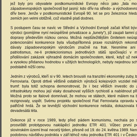
jež byly pro obyvatele postkomunistické Evropy něco jako „fata mo
západoevropských společností byl jasný: kdo dřív na středo- a východoevrop
dřív bere. Jenže v postkomunistické Evropě 90. let se pro železnice hle
zemích jen velmi obtížně, což vlastně platí dodnes.
S postupem času se navíc ve Střední a Východní Evropě začali křísit býv
výrobci (pomíjíme nyní neúspěšné privatizace a „tunely“), již zaujali tamní
dopravy především nízkou cenou. Možná nejdůležitějším činitelem neús
potencionální konkurence byla všudypřítomná praxe rozsáhlých rekonstr
dávaly západoevropským výrobcům značně na frak. Nesmíme ani 
patriotismus, ne-li protekcionismus jednotlivých států spočívající 
přidělování zakázek výhradně domácím společnostem, které, když už nek
a vysokou přidanou hodnotou v užitých technologiích, nebyly nejednou sc
podstatně nižší cenu.
Jedním z výrobců, kteří si v 90. letech brousili na tranzitní ekonomiky zuby, b
Ferroviaria. Oproti drtivé většině ostatních výrobců kolejových vozidel 
trumf: byla totiž schopna demonstrovat, že i bez větších investic do z
infrastruktury mohou její vlaky dosahovat vyšších rychlostí a nabídnout při
Možná proto se Italové domnívali, že mohou ve státech, které málem na 
rezignovaly, uspět. Svému projektu společnost Fiat Ferroviaria opravdu 
patřičně hrdá. Že se levnější východní konkurence nebála, dokazovala
devadesátá léta.
Dokonce již v roce 1989, tedy před pádem komunismu, nechala po sl
prosvištět prototypovou naklápěcí jednotku ETR 401. Vůbec první 
slovinském území trval necelý týden, přesně od 19. do 24. května 1989. Není
podobnou návštěvu podnikla v září téhož roku jednotka ETR 401 i v Česko