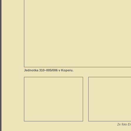
Jednotka 310–005/006 v Koperu.
2x foto E