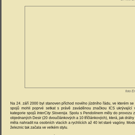
foto E
Na 24. září 2000 byl stanoven příchod nového jízdního řádu, ve kterém se c
spojů mohli poprvé setkat s právě zaváděnou značkou ICS ukrývající
kategorie spojů
InterCity Slovenija
. Spolu s Pendolinem měly do provozu zaví
objednaných Desir (20 dvoučlánkových a 10 tříčlánkových), která, jak dráhy
měla nahradit na osobních vlacích a rychlících až 40 let staré vagóny. Mod
železnic tak začala ve velkém stylu.