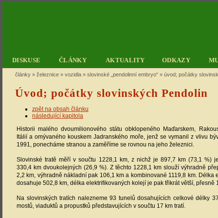
DISKUSE
ČLÁNKY
AKTUALITY
ODKAZY
M
články
»
železnice
»
vozidla
»
slovinské „pendolinní embryo“
»
úvod; počátky slovins
Úvod; počátky slovinských Pendolin
zpět na obsah článku
následující kapitola
Historii malého dvoumilionového státu obklopeného Maďarskem, Rakou
Itálií a omývaného kouskem Jadranského moře, jenž se vymanil z vlivu bý
1991, ponecháme stranou a zaměříme se rovnou na jeho železnici.
Slovinské tratě měří v součtu 1228,1 km, z nichž je 897,7 km (73,1 %) j
330,4 km dvoukolejných (26,9 %). Z těchto 1228,1 km slouží výhradně př
2,2 km, výhradně nákladní pak 106,1 km a kombinované 1119,8 km. Délka ele
dosahuje 502,8 km, délka elektrifikovaných kolejí je pak třikrát větší, přesně
Na slovinských tratích nalezneme 93 tunelů dosahujících celkové délky 3
mostů, viaduktů a propustků představujících v součtu 17 km tratí.