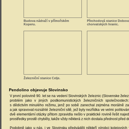
Budova nádraží v přímořském
Přechodová stanice Dobova
Koperu.
chorvatských hranic.
Železniční stanice Celje.
Pendolino objevuje Slovinsko
V první polovině 90. let se na vedení Slovinských železnic (Slovenske železn
problém jako v jiných postkomunistických železničních společnostech
s dědictvím minulého režimu, jenž po sobě zanechal zejména morálně zas
a jak spravovat rozsáhlé železniční sítě, jež byly nezřídka ve velmi politov
dvě elementární otázky přitom zpravidla nešlo v praktické rovině řešit najed
prostředky prostě chyběly, takže vždy některá z nich dostala přednost před 
Podobně jako u nás, i ve Slovinsku předváděli někteří výrobci kolejových 