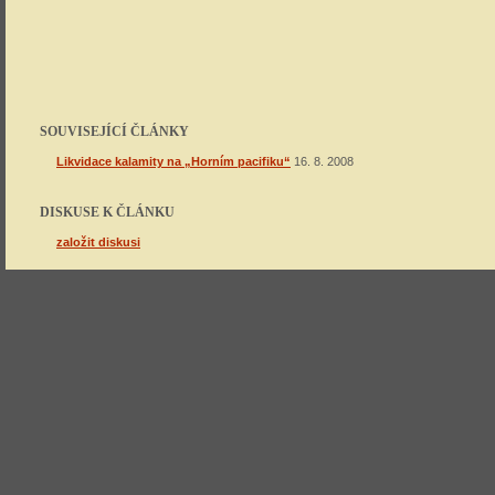
SOUVISEJÍCÍ ČLÁNKY
Likvidace kalamity na „Horním pacifiku“
16. 8. 2008
DISKUSE K ČLÁNKU
založit diskusi