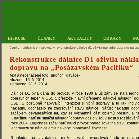
DISKUSE
ČLÁNKY
AKTUALITY
ODKAZY
M
články
»
železnice
»
provoz
»
rekonstrukce dálnice d1 oživila nákladní dopravu na „
Rekonstrukce dálnice D1 oživila nákl
dopravu na „Posázavském Pacifiku“
text a neoznačené foto:
Jindřich Hlaváček
vloženo: 16. 6. 2014
upraveno: 28. 6. 2014
Dálnice D1 byla dána do provozu v roce 1980 a už záhy se stala jednou
dopravních tepen v ČSSR, přestože hlavní břemeno dálkové nákladní dop
ČSD. S postupně nabývající intenzitou silniční dopravy a to jak indivi
nákladní, docházelo ke zhoršování stavu dálnice. Nárůst nákladní dop
začátkem devadesátých let, kdy se významná část objemů přesunula na 
K dalšímu nárůstu silniční nákladní dopravy došlo v souvislosti s rozšiřová
roce 2004. Logicky se začal narůstající provoz podepisovat na stavu komun
let provozu se dálnice octla na konci plánované životnosti.
S ohledem na stav dálnice i možnost využití evropských fondů bylo rozho