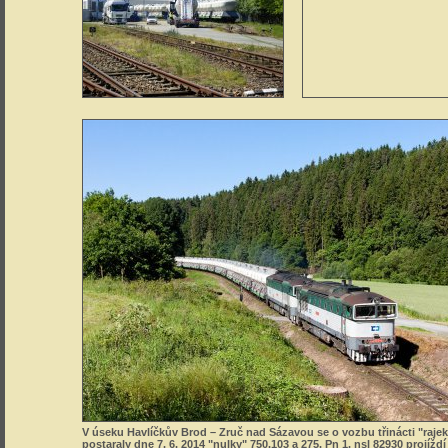
V úseku Havlíčkův Brod – Zruč nad Sázavou se o vozbu třinácti "rajek
postaraly dne 7. 6. 2014 "nulky" 750.103 a 275. Pn 1. nsl 82930 projížd