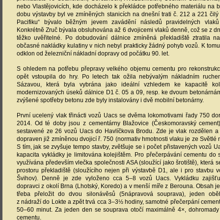
nebo Vlastějovicích, kde docházelo k překládce potřebného materiálu na 
dobu výstavby byl ve zmíněných stanicích na dnešní trati č. 212 a 221 čil
Pacifiku“ bývalo běžným jevem zavádění následů pravidelných vlak
Konkrétně Zruč bývala obsluhována až 6 dvojicemi vlaků denně, což se z 
těžko uvěřitelné. Po dobudování dálnice zmíněná překladiště ztratila
občasné nakládky kulatiny v nich nebyl prakticky žádný pohyb vozů. K tomu
odklon od železniční nákladní dopravy od počátku 90. let.
S ohledem na potřebu přepravy velkého objemu cementu pro rekonstrukc
opět vstoupila do hry. Po letech tak ožila nebývalým nákladním ruch
Sázavou, která byla vybrána jako ideální vzhledem ke kapacitě kolej
modernizovaných úseků dálnice D1 č. 05 a 09, resp. ke dvoum betonárnám 
zvýšené spotřeby betonu zde byly instalovány i dvě mobilní betonárny.
První ucelený vlak třinácti vozů Uacs se dvěma lokomotivami řady 750 dor
2014. Od té doby jsou z cementárny Blažovice (Českomoravský cement)
sestavené ze 26 vozů Uacs do Havlíčkova Brodu. Zde je vlak rozdělen a
dopraven již zmíněnou dvojicí ř. 750 (normativ hmotnosti vlaku je ze Světlé n
S tím, jak se zvyšuje tempo stavby, zvětšuje se i počet přistavených vozů 
kapacita vykládky je limitována kolejištěm. Pro přečerpávání cementu do si
využívána především vlečka společnosti ASA (sloužící jako šrotiště), která 
prostoru překladiště (sloužícího nejen při výstavbě D1, ale i pro stavbu v
Švihov). Denně je zde vyloženo cca 5–8 vozů Uacs. Vykládku zajišťuj
dopravci z okolí Brna (Lhotský, Koredo) a v menší míře z Berouna. Obsah 
třeba přeložit do dvou silonávěsů (5nápravová souprava), jeden oběh
z nádraží do Lokte a zpět trvá cca 3–3½ hodiny, samotné přečerpání cemen
50–60 minut. Za jeden den se souprava otočí maximálně 4×, dohromady 
cementu.