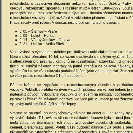
rekonstrukci s částečným zlepšením některých parametrů. Úsek z Prahy 
celkovou rekonstrukcí spojenou s rozšířením již v letech 1996–1999. Souč
proto týká úseku mezi Mirošovicemi a Kývalkou. Hlavním předmětem modern
rekonstrukce vozovky a její rozšíření v základním příčném uspořádání o 0
Práce začaly před rokem. V současnosti probíhají na těchto úsecích:
č. 05 – Šternov – Psáře
č. 09 – Loket – Hořice
č. 14 – Větrný Jeníkov – Jihlava
č. 21 – Lhotka – Velká Bíteš
V souvislosti s významem dálnice pro dálkovou nákladní dopravu a s roz
která možná přesáhne 10 let, se vážně uvažovalo s možným využitím žele
s alternativou pro přepravu kamionů při rozsáhlejších uzavírkách. S ohl
flexibilitu silniční nákladní dopravy na jedné straně a na celkové náklady,
systém Ro-La, se však ukázala podobná řešení jako zcela utopická. Železni
se však přesto rekonstrukce D1 přímo dotkne.
Během května se započalo na rekonstruovaných úsecích s pokládko
vozovky. Pokládka probíhá ve dvou vrstvách, přičemž pro výrobu betonu je 
materiál z původní vybourané vozovky. S ohledem na množství potřebného
ke slovu i železniční nákladní doprava. Po více jak 35 letech je tak železn
výstavby naší nejdůležitější silniční tepny.
Vraťme se na chvíli do doby výstavby dálnice na konci 60. let. Tehdy by
výstavbě dálnice D1, ovšem situace v nákladní dopravě byla o dost jiná 
měla železnice dominantní roli v dopravě většiny stavebních materiálů, 
cement, prefabrikáty apod. Poblíž trasy budoucí dálnice byla proto s př
překladiště ve Strančicích, Čerčanech, Hvězdonicích, Českém Šternberku