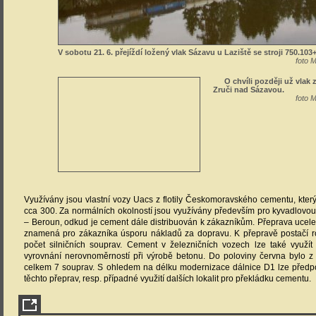
V sobotu 21. 6. přejíždí ložený vlak Sázavu u Laziště se stroji 750.103+
foto 
O chvíli později už vlak 
Zruči nad Sázavou.
foto 
Využívány jsou vlastní vozy Uacs z flotily Českomoravského cementu, kte
cca 300. Za normálních okolností jsou využívány především pro kyvadlovo
– Beroun, odkud je cement dále distribuován k zákazníkům. Přeprava ucel
znamená pro zákazníka úsporu nákladů za dopravu. K přepravě postačí 
počet silničních souprav. Cement v železničních vozech lze také využít
vyrovnání nerovnoměrností při výrobě betonu. Do poloviny června bylo z
celkem 7 souprav. S ohledem na délku modernizace dálnice D1 lze předp
těchto přeprav, resp. případné využití dalších lokalit pro překládku cementu.