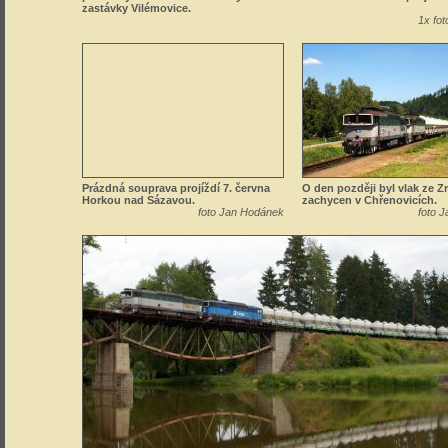
zastávky Vilémovice.
1x fot
Prázdná souprava projíždí 7. června
O den později byl vlak ze Z
Horkou nad Sázavou.
zachycen v Chřenovicích.
foto Jan Hodánek
foto 