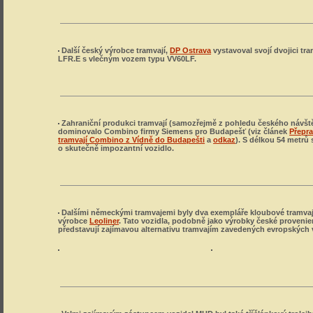
Další český výrobce tramvají,
DP Ostrava
vystavoval svojí dvojici tra
LFR.E s vlečným vozem typu VV60LF.
Zahraniční produkci tramvají (samozřejmě z pohledu českého návšt
dominovalo Combino firmy Siemens pro Budapešť (viz článek
Přepr
tramvají Combino z Vídně do Budapešti
a
odkaz
). S délkou 54 metrů 
o skutečně impozantní vozidlo.
Dalšími německými tramvajemi byly dva exempláře kloubové tramvaj
výrobce
Leoliner
. Tato vozidla, podobně jako výrobky české provenie
představují zajímavou alternativu tramvajím zavedených evropských 