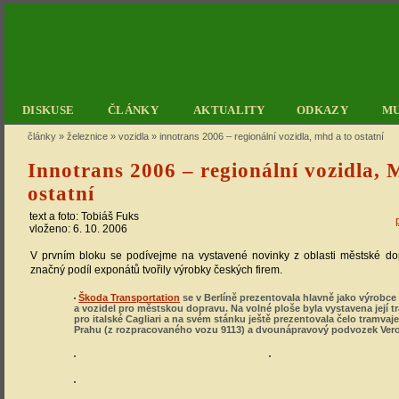
DISKUSE
ČLÁNKY
AKTUALITY
ODKAZY
M
články
»
železnice
»
vozidla
»
innotrans 2006 – regionální vozidla, mhd a to ostatní
Innotrans 2006 – regionální vozidla,
ostatní
text a foto:
Tobiáš Fuks
vloženo: 6. 10. 2006
V prvním bloku se podívejme na vystavené novinky z oblasti městské d
značný podíl exponátů tvořily výrobky českých firem.
Škoda Transportation
se v Berlíně prezentovala hlavně jako výrobce 
a vozidel pro městskou dopravu. Na volné ploše byla vystavena její t
pro italské Cagliari a na svém stánku ještě prezentovala čelo tramvaj
Prahu (z rozpracovaného vozu 9113) a dvounápravový podvozek Ver