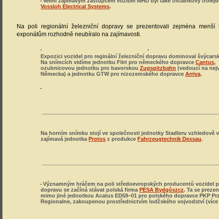
Velmi zajímavým zástupcem vozidel MHD byl také tříčlánkový trolej
Vossloh Electrical Systems
.
Na poli regionální železniční dopravy se prezentovali zejména menší
exponátům rozhodně neubíralo na zajímavosti.
Expozici vozidel pro reginální železniční dopravu dominoval švýcar
Na snímcích vidíme jednotku Flirt pro německého dopravce
Cantus
,
ozubnicovou jednotku pro bavorskou
Zugspitzbahn
(vedoucí na nej
Německa) a jednotku GTW pro nizozemského dopravce
Arriva
.
Na horním snímku stojí ve společnosti jednotky Stadleru vzhledově 
zajímavá jednotka
Protos
z produkce
Fahrzeugtechnik Dessau
.
Významným hráčem na poli středoevropských producentů vozidel p
dopravu se začíná stávat polská firma
PESA Bydgószcz
. Ta se preze
mimo jiné jednotkou Acatus ED59–01 pro polského dopravce PKP P
Regionalne, zakoupenou prostřednictvím lodžského vojvodství (víc