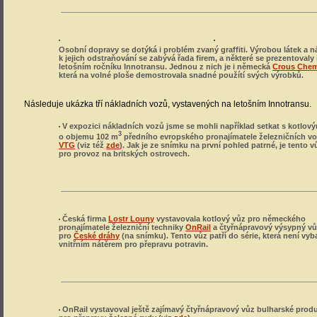
Osobní dopravy se dotýká i problém zvaný graffiti. Výrobou látek a n
k jejich odstraňování se zabývá řada firem, a některé se prezentovaly 
letošním ročníku Innotransu. Jednou z nich je i německá
Crous Chem
která na volné ploše demostrovala snadné použítí svých výrobků.
Následuje ukázka tří nákladních vozů, vystavených na letošním Innotransu.
V expozici nákladních vozů jsme se mohli například setkat s kotlo
3
o objemu 102 m
předního evropského pronajímatele železničních vo
VTG
(viz též
zde
). Jak je ze snímku na první pohled patrné, je tento 
pro provoz na britských ostrovech.
Česká firma
Lostr Louny
vystavovala kotlový vůz pro německého
pronajímatele železniční techniky
OnRail
a čtyřnápravový výsypný v
pro
České dráhy
(na snímku). Tento vůz patří do série, která není vy
vnitřním nátěrem pro přepravu potravin.
OnRail vystavoval ještě zajímavý čtyřnápravový vůz bulharské prod