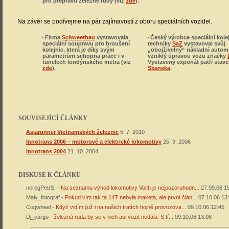
pro přepravu železné rudy (viz
zde
).
Na závěr se podívejme na pár zajímavostí z oboru speciálních vozidel.
Firma
Schweerbau
vystavovala
Český výrobce speciální kole
speciální soupravu pro broušení
techniky
SaZ
vystavoval svůj
kolejnic, která je díky svým
„obojživelný“ nákladní autom
parametrům schopna práce i v
vzniklý úpravou vozu značky
tunelech londýnského metra (viz
Vystavený exponát patří stave
zde
).
Skanska
.
SOUVISEJÍCÍ ČLÁNKY
Asiarunner Vietnamských železnic
5. 7. 2010
Innotrans 2006 – motorové a elektrické lokomotivy
25. 9. 2006
Innotrans 2004
21. 10. 2004
DISKUSE K ČLÁNKU
neregPetrS. -
Na seznamu výhod lokomotivy Voith je nejpozoruhodn...
27.09.06 1
Malý_fotograf -
Pokud vím tak ta 14T nebyla maketa, ale první člán...
07.10.06 13
Cogwheel -
Když vidím (už i na našich tratích hojně provozova...
09.10.06 12:45
Dj_cargo -
železná ruda by se v nich asi vozit nedala. S tí...
09.10.06 13:08