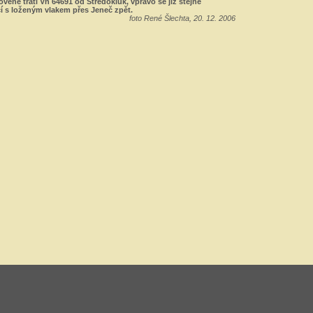
ovené trati Vn 64691 od Středokluk, vpravo se již stejné
í s loženým vlakem přes Jeneč zpět.
foto René Šlechta, 20. 12. 2006