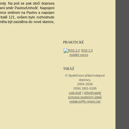
sty. Na poli se pak stočí doprava
očení směr Pavlov/Unhošť. Napojení
silnice směrem na Pavlov a napojen
 tratě 121, ovšem bylo rozhodnuto
 měla být zaústěna do nové stanice,
PRAKTICKÉ
RSS 2.0
mobilní verze
TIRÁŽ
© Společnost přátel kolejové
dopravy,
2004–2026
ISSN 1801-6189
celá tiráž
|
přispěvatelé
ochrana osobních údajů
redakce@k-report.net