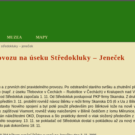
MUZEA
MAPY
 středokluky – jeneček
ovozu na úseku Středokluky – Jeneček
 a z prvních dní pravidelného provozu. Po odstranění starého svršku a zhutnění 
u (např. z úseku Třebovice v Čechách – Rudoltice v Čechách) v Kralupech nad Vlt
 od Středokluk započala 1. 11. Od Středokluk postupoval PKP firmy Skanska. Z dr
předtím 3. 11. proběhl rovněž návoz štěrku v režii firmy Skanska DS (6 x Ua z Bíl
výstavby Nového spojení a byl poté použit především pro štěrkové lože na nov
ak zajišťoval Viamont, rovněž vlaky naloženými v Bílině čedičem z lomu Měrunice,
ován náležitostmi OKD, Doprava a šlo prakticky denně o vlak složený především z
éto soupravy. 13. 11. se pokladač od Středokluk dostal s pokládkou až za nový m
bylo pak dokončeno 18. 11.