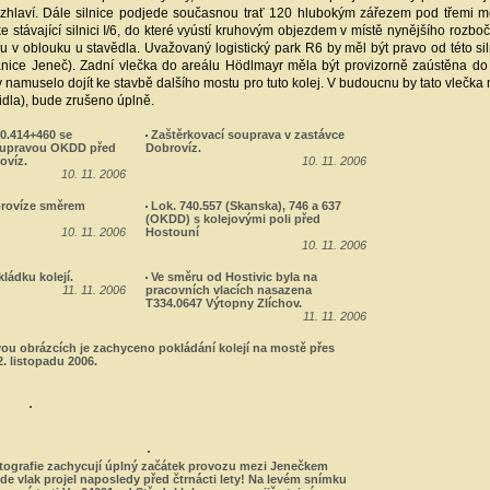
zhlaví. Dále silnice podjede současnou trať 120 hlubokým zářezem pod třemi mo
 stávající silnici I/6, do které vyústí kruhovým objezdem v místě nynějšího rozb
ou v oblouku u stavědla. Uvažovaný logistický park R6 by měl být pravo od této 
anice Jeneč). Zadní vlečka do areálu Hödlmayr měla být provizorně zaústěna do
aby namuselo dojít ke stavbě dalšího mostu pro tuto kolej. V budoucnu by tato vlečka
idla), bude zrušeno úplně.
0.414+460 se
Zaštěrkovací souprava v zastávce
oupravou OKDD před
Dobrovíz.
ovíz.
10. 11. 2006
10. 11. 2006
rovíze směrem
Lok. 740.557 (Skanska), 746 a 637
(OKDD) s kolejovými poli před
10. 11. 2006
Hostouní
10. 11. 2006
ládku kolejí.
Ve směru od Hostivic byla na
11. 11. 2006
pracovních vlacích nasazena
T334.0647 Výtopny Zlíchov.
11. 11. 2006
ou obrázcích je zachyceno pokládání kolejí na mostě přes
2. listopadu 2006.
otografie zachycují úplný začátek provozu mezi Jenečkem
kde vlak projel naposledy před čtrnácti lety! Na levém snímku