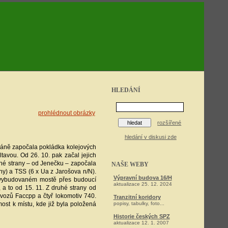
HLEDÁNÍ
prohlédnout obrázky
rozšířené
hledání v diskusi zde
pláně započala pokládka kolejových
avou. Od 26. 10. pak začal jejich
uhé strany – od Jenečku – započala
NAŠE WEBY
iny) a TSS (6 x Ua z Jarošova n/N).
Výpravní budova 16/H
ě vybudovaném mostě přes budoucí
aktualizace 25. 12. 2024
 a to od 15. 11. Z druhé strany od
 vozů Faccpp a čtyř lokomotiv 740.
Tranzitní koridory
ost k místu, kde již byla položená
popisy, tabulky, foto...
Historie českých SPZ
aktualizace 12. 1. 2007