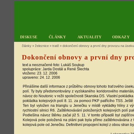
DISKUSE
ČLÁNKY
AKTUALITY
ODKAZY
články
»
železnice
»
tratě
»
dokončení obnovy a první dny provozu na úseku
Dokončení obnovy a první dny pr
text a neoznačené foto:
Lukáš Soukup
spolupráce:
Jarda Dostál
a René Šlechta
vloženo: 23. 12. 2006
upraveno: 24. 12. 2006
Přinášíme další informace z průběhu obnovy tohoto traťového úseku
polí. Ty byly předsmontovány z vyzískaného koridorového materiál
návoz do Noutonic v režii společnosti Skanska DS. Vlastní pokládka
pokládka kolejových polí 8. 11. za pomoci PKP patřícího TSS. Ještě 
Ten byl vyložen na trianglu u Jenečku v místě vykládky hlíny z 
rychlostní silnici R6. Zaštěrkovávání položených kolejových polí p
Podlešína návoz štěrku začal již 5. 11. V tomto případě byl zajišť
Kolejová pole položená na pláni pak byla přímo zaštěrkovávána z t
kolejová pole od Jenečku. Definitivní propojení kolejí z obou stran 