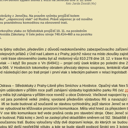
.704 během sypání štěrku z vozů na Jenečku dne 3. 11. 2006
foto Jarda Dostál (4x)
 obrázky z Jenečku. Na pravém snímku projíždí kolem
aku“ „vápencový vlak“ od Rudné. Právě vápenec je od nového
ou pravidelnou komoditou na obnovené trati.
rkového vlaku ze Středokluk projíždí 10. 11. na posledním
ostála Zákolany. V čele jedou stroje 740.414+460 a na postrku
.
va týdny odložen, především z důvodů nedokončeného zabezpečovacího zařízení. 
jových jeřábů z Ústí nad Labem a z Prahy, jejichž návoz na místo zkoušky zajisti
v celé trase obnoveného úseku byl až motorový vůz 810.278 dne 18. 12. v trase Kra
í vlak – i když šlo pouze o Vn (64941) – projel celý úsek krátce po poledni dne 2
a 066. V Hostivicích lokomotivy obratem převzaly stejnou soupravu, tentokrát vš
následující den po trati projel i první vlak s leteckým palivem v relaci Ingolstadt
trava – Středokluky z Prahy-Libně přes Smíchov a Hostivice. Opačný vlak Nex 5
ným událostem v příštím roce patří zahájení výstavby logistického parku R6 (viz
z
 měla být zahájena v příštím roce rovněž u obce Dobrovíz. Vlečkové napojení by p
u od jara poměrně velké změny, vyvolané především výstavbou R6 a navazující
ice I/6 se bude budovat až současně se stavbou rychlodráhy, jejíž stanice Jeneč s
a se vybudovat ke křižovatce provizorní komunikace. Měla vést hned za přejezdem t
V ose této komunikace teď vede prašná cesta pro stavební stroje. Obec Jeneč si 
 budovat. Pátá kolej v Jenči se zaslepí před skladištěm směrem od St2. Skladiště (
oučasnou tratí. Budou vyloučeny vždy dvě dopravní koleje, do kterých se budou v
ou též delší nepřetržité výluky, a kde se bude stavět podjezd široký pro 3 kole