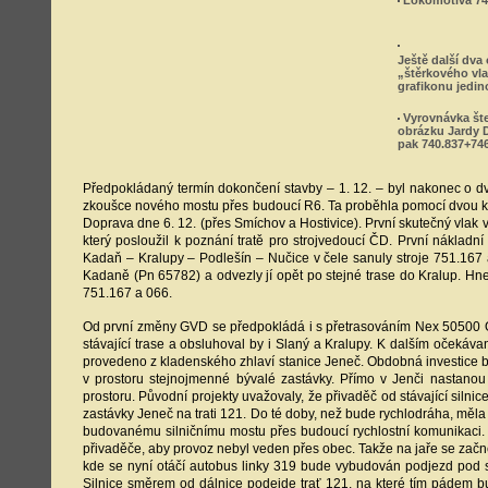
Lokomotiva 740
Ještě další dva
„štěrkového vl
grafikonu jedin
Vyrovnávka šte
obrázku Jardy D
pak 740.837+746
Předpokládaný termín dokončení stavby – 1. 12. – byl nakonec o d
zkoušce nového mostu přes budoucí R6. Ta proběhla pomocí dvou kole
Doprava dne 6. 12. (přes Smíchov a Hostivice). První skutečný vlak 
který posloužil k poznání tratě pro strojvedoucí ČD. První nákladn
Kadaň – Kralupy – Podlešín – Nučice v čele sanuly stroje 751.167 
Kadaně (Pn 65782) a odvezly jí opět po stejné trase do Kralup. Hned 
751.167 a 066.
Od první změny GVD se předpokládá i s přetrasováním Nex 50500 Os
stávající trase a obsluhoval by i Slaný a Kralupy. K dalším očekáva
provedeno z kladenského zhlaví stanice Jeneč. Obdobná investice by
v prostoru stejnojmenné bývalé zastávky. Přímo v Jenči nastano
prostoru. Původní projekty uvažovaly, že přivaděč od stávající siln
zastávky Jeneč na trati 121. Do té doby, než bude rychlodráha, měl
budovanému silničnímu mostu přes budoucí rychlostní komunikaci. 
přivaděče, aby provoz nebyl veden přes obec. Takže na jaře se začne
kde se nyní otáčí autobus linky 319 bude vybudován podjezd pod s
Silnice směrem od dálnice podejde trať 121, na které tím pádem bud