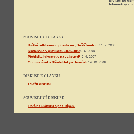
projíždí po obn
lokomotivy vrac
SOUVISEJÍCÍ ČLÁNKY
Krátká odklonová epizoda na „Buštěhradce“
31. 7. 2009
Kladensko v grafikonu 2008/2009
9. 6. 2009
Přehlídka lokomotiv na „vápenci“
7. 6. 2007
Obnova úseku Středokluky – Jeneček
19. 10. 2006
DISKUSE K ČLÁNKU
založit diskusi
SOUVISEJÍCÍ DISKUSE
Tratě na Slánsku a pod Řípem