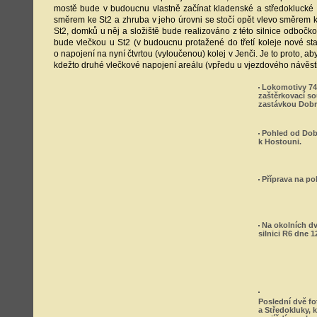
mostě bude v budoucnu vlastně začínat kladenské a středoklucké 
směrem ke St2 a zhruba v jeho úrovni se stočí opět vlevo směrem ke
St2, domků u něj a složiště bude realizováno z této silnice odbočk
bude vlečkou u St2 (v budoucnu protažené do třetí koleje nové st
o napojení na nyní čtvrtou (vyloučenou) kolej v Jenči. Je to proto, 
kdežto druhé vlečkové napojení areálu (vpředu u vjezdového návěst
Lokomotivy 74
zaštěrkovací s
zastávkou Dobr
Pohled od Dob
k Hostouni.
Příprava na pok
Na okolních dv
silnici R6 dne 1
Poslední dvě f
a Středokluky, 