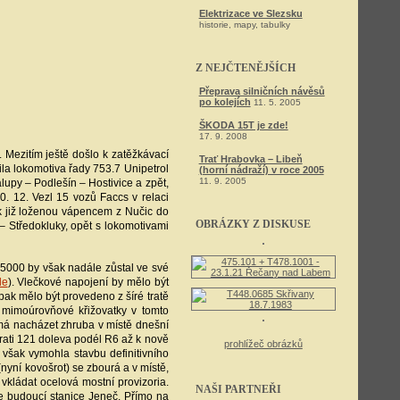
Elektrizace ve Slezsku
historie, mapy, tabulky
Z NEJČTENĚJŠÍCH
Přeprava silničních návěsů
po kolejích
11. 5. 2005
ŠKODA 15T je zde!
17. 9. 2008
Mezitím ještě došlo k zatěžkávací
Trať Hrabovka – Libeň
la lokomotiva řady 753.7 Unipetrol
(horní nádraží) v roce 2005
11. 9. 2005
lupy – Podlešín – Hostivice a zpět,
0. 12. Vezl 15 vozů Faccs v relaci
ak již loženou vápencem z Nučic do
OBRÁZKY Z DISKUSE
 – Středokluky, opět s lokomotivami
5000 by však nadále zůstal ve své
de
). Vlečkové napojení by mělo být
ak mělo být provedeno z šíré tratě
 mimoúrovňové křižovatky v tomto
e má nacházet zhruba v místě dnešní
rati 121 doleva podél R6 až k nově
prohlížeč obrázků
však vymohla stavbu definitivního
nyní kovošrot) se zbourá a v místě,
kládat ocelová mostní provizoria.
NAŠI PARTNEŘI
je budoucí stanice Jeneč. Přímo na