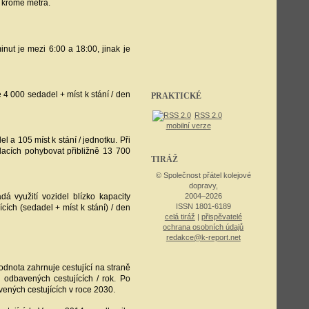
ě kromě metra.
nut je mezi 6:00 a 18:00, jinak je
e 4 000 sedadel + míst k stání / den
PRAKTICKÉ
RSS 2.0
mobilní verze
a 105 míst k stání / jednotku. Při
vlacích pohybovat přibližně 13 700
TIRÁŽ
© Společnost přátel kolejové
dopravy,
á využití vozidel blízko kapacity
2004–2026
ISSN 1801-6189
cích (sedadel + míst k stání) / den
celá tiráž
|
přispěvatelé
ochrana osobních údajů
redakce@k-report.net
hodnota zahrnuje cestující na straně
. odbavených cestujících / rok. Po
vených cestujících v roce 2030.