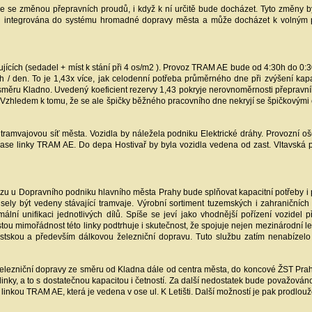
e se změnou přepravních proudů, i když k ní určitě bude docházet. Tyto změny by
seku integrována do systému hromadné dopravy města a může docházet k volným
ících (sedadel + míst k stání při 4 os/m2 ). Provoz TRAM AE bude od 4:30h do 0:30
ích / den. To je 1,43x více, jak celodenní potřeba průměrného dne při zvýšení kap
směru Kladno. Uvedený koeficient rezervy 1,43 pokryje nerovnoměrnosti přeprav
. Vzhledem k tomu, že se ale špičky běžného pracovního dne nekryjí se špičkovými 
í tramvajovou síť města. Vozidla by náležela podniku Elektrické dráhy. Provozní o
trase linky TRAM AE. Do depa Hostivař by byla vozidla vedena od zast. Vltavsk
u u Dopravního podniku hlavního města Prahy bude splňovat kapacitní potřeby i 
sely být vedeny stávající tramvaje. Výrobní sortiment tuzemských i zahraničních
ální unifikaci jednotlivých dílů. Spíše se jeví jako vhodnější pořízení vozidel 
tou mimořádnost této linky podtrhuje i skutečnost, že spojuje nejen mezinárodní le
městskou a především dálkovou železniční dopravu. Tuto službu zatím nenabíze
elezniční dopravy ze směru od Kladna dále od centra města, do koncové ŽST Prah
inky, a to s dostatečnou kapacitou i četností. Za další nedostatek bude považová
linkou TRAM AE, která je vedena v ose ul. K Letišti. Další možností je pak prodlouž