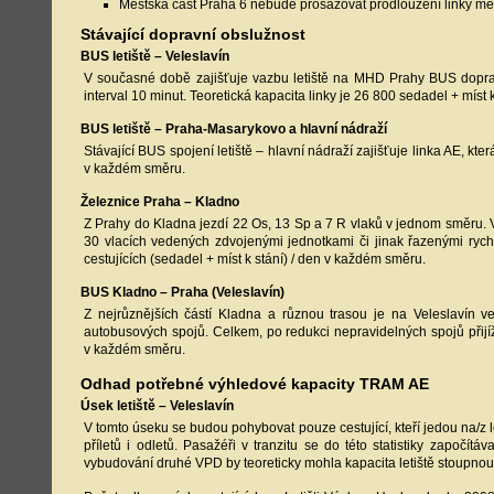
Městská část Praha 6 nebude prosazovat prodloužení linky metr
Stávající dopravní obslužnost
BUS letiště – Veleslavín
V současné době zajišťuje vazbu letiště na MHD Prahy BUS doprava l
interval 10 minut. Teoretická kapacita linky je 26 800 sedadel + míst
BUS letiště – Praha-Masarykovo a hlavní nádraží
Stávající BUS spojení letiště – hlavní nádraží zajišťuje linka AE, kte
v každém směru.
Železnice Praha – Kladno
Z Prahy do Kladna jezdí 22 Os, 13 Sp a 7 R vlaků v jednom směru. V
30 vlacích vedených zdvojenými jednotkami či jinak řazenými rychl
cestujících (sedadel + míst k stání) / den v každém směru.
BUS Kladno – Praha (Veleslavín)
Z nejrůznějších částí Kladna a různou trasou je na Veleslavín v
autobusových spojů. Celkem, po redukci nepravidelných spojů přijížd
v každém směru.
Odhad potřebné výhledové kapacity TRAM AE
Úsek letiště – Veleslavín
V tomto úseku se budou pohybovat pouze cestující, kteří jedou na/z let
příletů i odletů. Pasažéři v tranzitu se do této statistiky započí
vybudování druhé VPD by teoreticky mohla kapacita letiště stoupnout