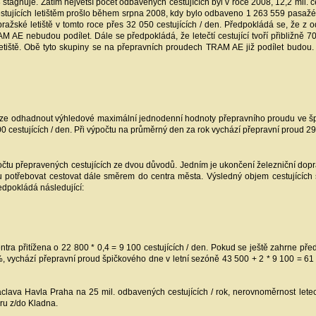
stagnuje. Zatím největší počet odbavených cestujících byl v roce 2008, 12,2 mil. c
ce cestujících letištěm prošlo během srpna 2008, kdy bylo odbaveno 1 263 559 pasa
žské letiště v tomto roce přes 32 050 cestujících / den. Předpokládá se, že z o
AM AE nebudou podílet. Dále se předpokládá, že letečtí cestující tvoří přibližně
i letiště. Obě tyto skupiny se na přepravních proudech TRAM AE již podílet budo
 lze odhadnout výhledové maximální jednodenní hodnoty přepravního proudu ve šp
0 cestujících / den. Při výpočtu na průměrný den za rok vychází přepravní proud 29 
čtu přepravených cestujících ze dvou důvodů. Jedním je ukončení železniční dop
u potřebovat cestovat dále směrem do centra města. Výsledný objem cestujícíc
edpokládá následující:
a přitížena o 22 800 * 0,4 = 9 100 cestujících / den. Pokud se ještě zahrne př
, vychází přepravní proud špičkového dne v letní sezóně 43 500 + 2 * 9 100 = 61 
áclava Havla Praha na 25 mil. odbavených cestujících / rok, nerovnoměrnost letec
ru z/do Kladna.