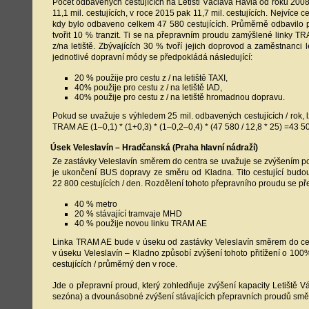
Počet odbavených cestujících na Letišti Václava Havla od roku 2008 
11,1 mil. cestujících, v roce 2015 pak 11,7 mil. cestujících. Nejví
kdy bylo odbaveno celkem 47 580 cestujících. Průměrně odbavilo pra
tvořit 10 % tranzit. Ti se na přepravním proudu zamýšlené linky TR
z/na letiště. Zbývajících 30 % tvoří jejich doprovod a zaměstnanc
jednotlivé dopravní módy se předpokládá následující:
20 % použije pro cestu z / na letiště TAXI,
40% použije pro cestu z / na letiště IAD,
40% použije pro cestu z / na letiště hromadnou dopravu.
Pokud se uvažuje s výhledem 25 mil. odbavených cestujících / rok,
TRAM AE (1–0,1) * (1+0,3) * (1–0,2–0,4) * (47 580 / 12,8 * 25) =43 50
Úsek Veleslavín – Hradčanská (Praha hlavní nádraží)
Ze zastávky Veleslavín směrem do centra se uvažuje se zvýšením po
je ukončení BUS dopravy ze směru od Kladna. Tito cestující budo
22 800 cestujících / den. Rozdělení tohoto přepravního proudu se př
40 % metro
20 % stávající tramvaje MHD
40 % použije novou linku TRAM AE
Linka TRAM AE bude v úseku od zastávky Veleslavín směrem do centr
v úseku Veleslavín – Kladno způsobí zvýšení tohoto přitížení o 100%
cestujících / průměrný den v roce.
Jde o přepravní proud, který zohledňuje zvýšení kapacity Letiště V
sezóna) a dvounásobné zvýšení stávajících přepravních proudů smě