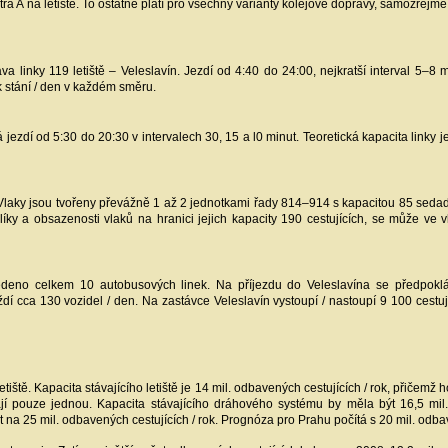
a A na letiště. To ostatně platí pro všechny varianty kolejové dopravy, samozřejm
inky 119 letiště – Veleslavín. Jezdí od 4:40 do 24:00, nejkratší interval 5–8 mi
 k stání / den v každém směru.
rá jezdí od 5:30 do 20:30 v intervalech 30, 15 a l0 minut. Teoretická kapacita linky j
laky jsou tvořeny převážně 1 až 2 jednotkami řady 814–914 s kapacitou 85 sedadel 
íky a obsazenosti vlaků na hranici jejich kapacity 190 cestujících, se může ve 
edeno celkem 10 autobusových linek. Na příjezdu do Veleslavína se předpoklád
í cca 130 vozidel / den. Na zastávce Veleslavín vystoupí / nastoupí 9 100 cestují
iště. Kapacita stávajícího letiště je 14 mil. odbavených cestujících / rok, přičemž 
távají pouze jednou. Kapacita stávajícího dráhového systému by měla být 16,5 mil
 na 25 mil. odbavených cestujících / rok. Prognóza pro Prahu počítá s 20 mil. odba