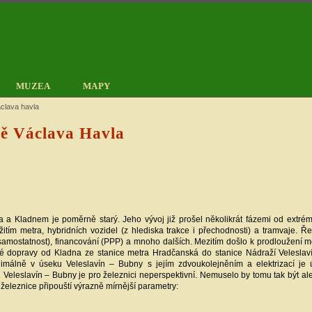
MUZEA
MAPY
áclava havla
ště Václava Havla
 a Kladnem je poměrně starý. Jeho vývoj již prošel několikrát fázemi od extr
žitím metra, hybridních vozidel (z hlediska trakce i přechodnosti) a tramvaje. Ř
 / samostatnost), financování (PPP) a mnoho dalších. Mezitím došlo k prodloužení m
 dopravy od Kladna ze stanice metra Hradčanská do stanice Nádraží Veleslavín
inimálně v úseku Veleslavín – Bubny s jejím zdvoukolejněním a elektrizací j
 Veleslavín – Bubny je pro železnici neperspektivní. Nemuselo by tomu tak být ale
eleznice připouští výrazně mírnější parametry: