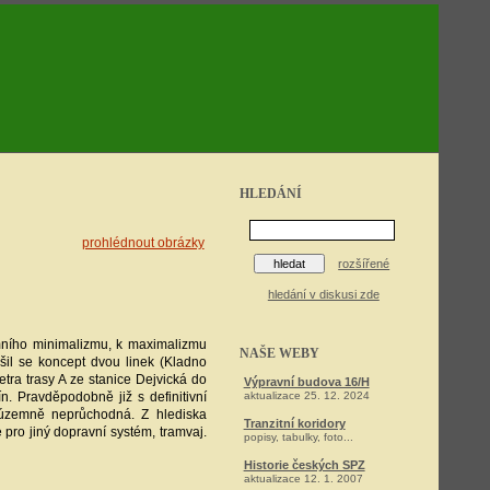
HLEDÁNÍ
prohlédnout obrázky
rozšířené
hledání v diskusi zde
émního minimalizmu, k maximalizmu
NAŠE WEBY
ešil se koncept dvou linek (Kladno
etra trasy A ze stanice Dejvická do
Výpravní budova 16/H
. Pravděpodobně již s definitivní
aktualizace 25. 12. 2024
e územně neprůchodná. Z hlediska
Tranzitní koridory
 pro jiný dopravní systém, tramvaj.
popisy, tabulky, foto...
Historie českých SPZ
aktualizace 12. 1. 2007