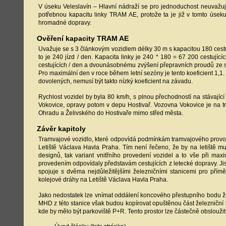
V úseku Veleslavín – Hlavní nádraží se pro jednoduchost neuvažuj
potřebnou kapacitu linky TRAM AE, protože ta je již v tomto ú
hromadné dopravy.
Ověření kapacity TRAM AE
Uvažuje se s 3 článkovým vozidlem délky 30 m s kapacitou 180 cestuj
to je 240 jízd / den. Kapacita linky je 240 * 180 = 67 200 cestujíc
cestujících / den a dvounásobnému zvýšení přepravních proudů ze 
Pro maximální den v roce během letní sezóny je tento koeficient 1,1
dovolených, nemusí být takto nízký koeficient na závadu.
Rychlost vozidel by byla 80 km/h, s plnou přechodností na stávajíc
Vokovice, opravy potom v depu Hostivař. Vozovna Vokovice je na 
Ohradu a Želivského do Hostivaře mimo střed města.
Závěr kapitoly
Tramvajové vozidlo, které odpovídá podmínkám tramvajového provoz
Letiště Václava Havla Praha. Tím není řečeno, že by na letiště mu
designů, tak variant vnitřního provedení vozidel a to vše při maxim
provedením odpovídaly představám cestujících z letecké dopravy. Jis
spojuje s dvěma nejdůležitějšími železničními stanicemi pro pří
kolejové dráhy na Letiště Václava Havla Praha.
Jako nedostatek lze vnímat oddálení koncového přestupního bodu ž
MHD z této stanice však budou kopírovat opuštěnou část železniční l
kde by mělo být parkoviště P+R. Tento prostor lze částečně obsloužit 