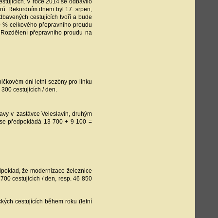
estujících. V roce 2014 se odbavilo
žérů. Rekordním dnem byl 17. srpen,
dbavených cestujících tvoří a bude
 70 % celkového přepravního proudu
u. Rozdělení přepravního proudu na
ičkovém dni letní sezóny pro linku
300 cestujících / den.
ravy v zastávce Veleslavín, druhým
h se předpokládá 13 700 + 9 100 =
edpoklad, že modernizace železnice
700 cestujících / den, resp. 46 850
kých cestujících během roku (letní