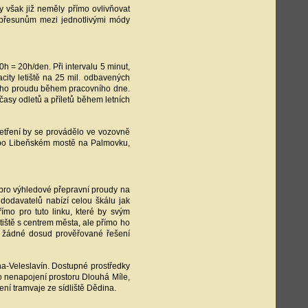
 však již neměly přímo ovlivňovat
 přesunům mezi jednotlivými módy
h = 20h/den. Při intervalu 5 minut,
acity letiště na 25 mil. odbavených
ního proudu během pracovního dne.
časy odletů a příletů během letních
šetření by se provádělo ve vozovně
á po Libeňském mostě na Palmovku,
pro výhledové přepravní proudy na
 dodavatelů nabízí celou škálu jak
přímo pro tuto linku, které by svým
tiště s centrem města, ale přímo ho
lo žádné dosud prověřované řešení
a-Veleslavín. Dostupné prostředky
no nenapojení prostoru Dlouhá Míle,
ení tramvaje ze sídliště Dědina.