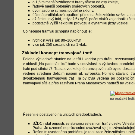
o 1,5 m menší vzdálenost hrany tělesa od osy koleje,
řádově menší poloměry směrových oblouků,
dvojnásobně strmější podélné sklony,
účinná protihluková opatření přímo na železničním svršku a na
až 2minutový takt, tedy až 5x vyšší počet vlaků za jednotku čas
podstatně vyšší flexibilitu provozu a dynamiku jízdy vozidel.
Co nebude tramvaj schopna nabídnout je:
rychlost vyšší jak 80–100km/h,
více jak 250 cestujících na 1 vlak.
Základní koncept tramvajové tratě
Poloha výhledové stanice na letišti i koridor pro dráhu rezervova
v oblasti „Na padesátníku“ bude v souvislosti s výstavbou paralelní
tratě pod silnicí I/7. Trasa dvoukolejné tramvajové tratě by se dostal
vedené středním dělícím pásem ul. Evropská. Po této stávající t
dvoukolejnou tramvajovou trať. Ta by byla vedena po pozemcích st
tramvajové sítě a přes zastávku Praha Masarykovo nádraží by vozi
na pražské letiš
Řešení je postaveno na určitých předpokladech,
SŽDC i stát připustí, že stávající železniční trať v úseku Vel
Praha. Je územně neprůchodné uvažovat s jejím zdvoukolejněn
Řešením uvedeného problému je realizace železničních tunelů