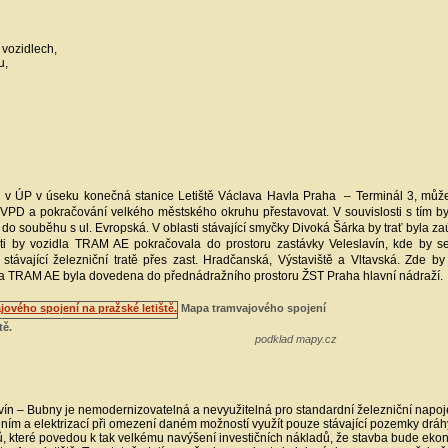
 vozidlech,
u,
ný v ÚP v úseku konečná stanice Letiště Václava Havla Praha – Terminál 3, může
 VPD a pokračování velkého městského okruhu přestavovat. V souvislosti s tím by 
a do souběhu s ul. Evropská. V oblasti stávající smyčky Divoká Šárka by trať byla za
rati by vozidla TRAM AE pokračovala do prostoru zastávky Veleslavín, kde by 
ávající železniční tratě přes zast. Hradčanská, Výstaviště a Vltavská. Zde by
dla TRAM AE byla dovedena do přednádražního prostoru ŽST Praha hlavní nádraží.
Mapa tramvajového spojení
tě.
podklad mapy.cz
eslavín – Bubny je nemodernizovatelná a nevyužitelná pro standardní železniční napo
ím a elektrizací při omezení daném možností využít pouze stávající pozemky dráh
, které povedou k tak velkému navýšení investičních nákladů, že stavba bude eko