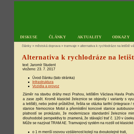
DISKUSE
ČLÁNKY
AKTUALITY
ODKAZY
články
»
městská doprava
»
tramvaje
»
alternativa k rychlodráze na letiště v
Alternativa k rychlodráze na leti
text:
Jaromír Student
vloženo: 23. 7. 2017
Úvod článku (tato stránka)
Infrastruktura
Vozidla a provoz
Záměr na stavbu dráhy mezi Prahou, letištěm Václava Havla Praha
a zase zpět. Kromě klasické železnice se objevily i varianty s vyu
a letiště), nebo jedné průběžné, řešila se otázka tarifní (integrace
stanice Nemocnice Motol a přemístění koncové stanice autobusové
platností se prokázalo, že modernizace standardní železnice m
dlouhodobé perspektivy to znamená, že stávající trať č. 120 v úseku
Může se nazývat TRAM AE. Tramvajový systém na rozdíl od klasické ž
o 1 m menší osovou vzdálenost kolejí na dvoukolejné trati,