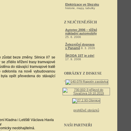
Elektrizace ve Slezsku
historie, mapy, tabulky
Z NEJČTENĚJŠÍCH
Autotec 2006 – těžké
nákladní automobily
25. 6. 2006
Železniční doprava
v Panamě
8. 3. 2026
ŠKODA 15T je zde!
 zůstat beze změny. Silnice I/7 se
17. 9. 2008
se zřídilo křížení trasy tramvajové
ústěna do stávající tramvajové tratě
se odklonila na nově vybudovanou
OBRÁZKY Z DISKUSE
 byla opět převedena do stávající
prohlížeč obrázků
jení Kladna i Letiště Václava Havla
y.
NAŠI PARTNEŘI
nomicky neobhajitelná.