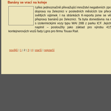
Banány se vrací na koleje
I přes jednoznačně převažující množství negativních zprá
dopravy na železnici v posledních měsících lze přece 
světlých výjimek. I na stránkách K-reportu jsme se vě
přepravy banánů po železnici. Ta byla donedávna na
s izotermickými vozy typu WAI 28B z parku ICF. Jejic
naplnil – posloužily jako základ pro výrobu 41
kontejnerových vozů řady Lgns pro firmu Touax Rail.
novější
|
1
|
2
|
3
|
4
|
starší
|
nejstarší