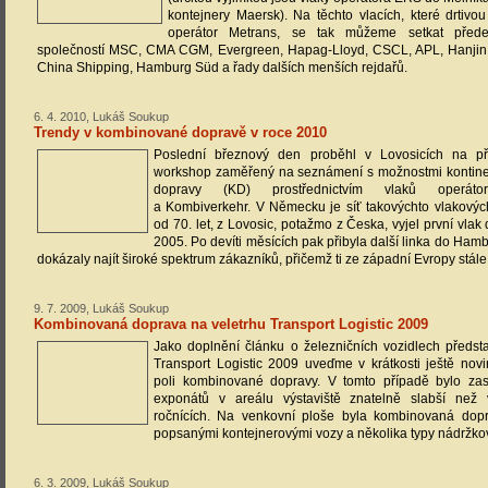
kontejnery Maersk). Na těchto vlacích, které drtivo
operátor Metrans, se tak můžeme setkat přede
společností MSC, CMA CGM, Evergreen, Hapag-Lloyd, CSCL, APL, Hanjin
China Shipping, Hamburg Süd a řady dalších menších rejdařů.
6. 4. 2010, Lukáš Soukup
Trendy v kombinované dopravě v roce 2010
Poslední březnový den proběhl v Lovosicích na p
workshop zaměřený na seznámení s možnostmi kontine
dopravy (KD) prostřednictvím vlaků operáto
a Kombiverkehr. V Německu je síť takovýchto vlakových
od 70. let, z Lovosic, potažmo z Česka, vyjel první vlak
2005. Po devíti měsících pak přibyla další linka do Hambu
dokázaly najít široké spektrum zákazníků, přičemž ti ze západní Evropy stále
9. 7. 2009, Lukáš Soukup
Kombinovaná doprava na veletrhu Transport Logistic 2009
Jako doplnění článku o železničních vozidlech předst
Transport Logistic 2009 uveďme v krátkosti ještě nov
poli kombinované dopravy. V tomto případě bylo zas
exponátů v areálu výstaviště znatelně slabší než
ročnících. Na venkovní ploše byla kombinovaná dopr
popsanými kontejnerovými vozy a několika typy nádržko
6. 3. 2009, Lukáš Soukup