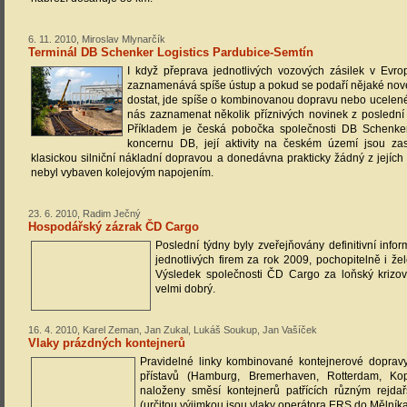
6. 11. 2010, Miroslav Mlynarčík
Terminál DB Schenker Logistics Pardubice-Semtín
I když přeprava jednotlivých vozových zásilek v Evr
zaznamenává spíše ústup a pokud se podaří nějaké nové
dostat, jde spíše o kombinovanou dopravu nebo ucelené v
nás zaznamenat několik příznivých novinek z poslední 
Příkladem je česká pobočka společnosti DB Schenker.
koncernu DB, její aktivity na českém území jsou za
klasickou silniční nákladní dopravou a donedávna prakticky žádný z jejích 
nebyl vybaven kolejovým napojením.
23. 6. 2010, Radim Ječný
Hospodářský zázrak ČD Cargo
Poslední týdny byly zveřejňovány definitivní inf
jednotlivých firem za rok 2009, pochopitelně i že
Výsledek společnosti ČD Cargo za loňský krizov
velmi dobrý.
16. 4. 2010, Karel Zeman, Jan Zukal, Lukáš Soukup, Jan Vašíček
Vlaky prázdných kontejnerů
Pravidelné linky kombinované kontejnerové doprav
přístavů (Hamburg, Bremerhaven, Rotterdam, Kop
naloženy směsí kontejnerů patřících různým rejda
(určitou výjimkou jsou vlaky operátora ERS do Mělníka