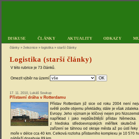
DISKUSE
ČLÁNKY
AKTUALITY
ODKAZY
M
články
»
železnice
»
logistika
»
starší články
Logistika (starší články)
V této rubrice je 73 článků.
Omezit výběr na území
17. 11. 2010, Lukáš Soukup
Přístavní dráha v Rotterdamu
Přístav Rotterdam již sice od roku 2004 není nej
světě podle objemu překládky, stále je však zdaleka
Evropy. Jeho význam je klíčový nejen pro Nizozems
například i jako nejdůležitější přístav Německa
z hlediska středoevropských měřítek skutečně o
zařízení se táhnou od okraje města až po ústí řek
moře v délce cca 40 km. Celková rozloha přístavního komplexu je 10 570 ha
nábřeží dosahuje 89 km.