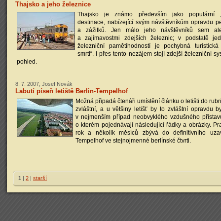
Thajsko a jeho železnice
Thajsko je známo především jako populární „gl
destinace, nabízející svým návštěvníkům opravdu pe
a zážitků. Jen málo jeho návštěvníků sem al
a zajímavostmi zdejších železnic; v podstatě je
železniční pamětihodností je pochybná turistická
smrti“. I přes tento nezájem stojí zdejší železniční 
pohled.
8. 7. 2007, Josef Novák
Labutí píseň letiště Berlin-Tempelhof
Možná připadá čtenáři umístění článku o letišti do ru
zvláštní, a u většiny letišť by to zvláštní opravdu b
v nejmenším případ neobvyklého vzdušného přístavu
o kterém pojednávají následující řádky a obrázky. P
rok a několik měsíců zbývá do definitivního uzavř
Tempelhof ve stejnojmenné berlínské čtvrti.
1
|
2
|
starší