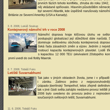
prvních fázích tohoto konfliktu, zhruba do roku 1942
něj vkládané splňovalo. Hlavním působištěm německ
byl severní Atlantik, kde úspěšně narušovaly námořní
Británie ze Severní Ameriky (USA a Kanady).
3. 8. 2008, Lukáš Soukup
Kontejnerový námořní trh v roce 2008
Námořní doprava hraje klíčovou úlohu ve svě
postupující globalizací její důležitost dále narůstá.
dominuje světovému obchodu kontejnerová doprava
čeká řada zásadních změn a výzev. Jedním z nejvidi
rostoucí kapacita kontejnerových plavidel. Lodě 
s kapacitou 12 000 TEU (ekvivalent 20stopého kont
první uvedl do své flotily Maersk.
8. 7. 2008, Tobiáš Fuks
Letiště Suvarnabhumi
Tak jako v jiných oblastech života, jsme i v případě
i zániku. Zatímco jedno z nejpozoruhodnější
(západo-)berlínský Tempelhof, letos zřejmě definitiv
tak v jiné části světa zahájilo nedávno provoz letiště j
2006 bylo uvedeno do provozu jedno z nejmoderně
současných světových letišt, Suvarnabhumi.
11. 6. 2008, Tobiáš Fuks