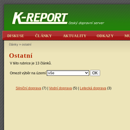
DISKUSE
ČLÁNKY
AKTUALITY
ODKAZY
M
články
»
ostatní
Ostatní
V této rubrice je 13 článků.
Omezit výběr na území
Silniční doprava
(7) |
Vodní doprava
(5) |
Letecká doprava
(3)