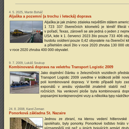
4. 5. 2025, Martin Boháč
Aljaška a pozemní (a trochu i letecká) doprava
Aljaška je jak známo zdaleka největším státem americ
1 723 337 čtverečních kilometrů je téměř třikrát v
v pořadí, Texas, zároveň se ale jedná o jeden z nejm
USA, kde k 1. červenci 2023 žilo pouze 733 406 ob
hustotu osídlení pouze 0,42 obyvatele na čtvereční ki
a přilehlém okolí žilo v roce 2020 zhruba 130 000 o
v roce 2020 zhruba 400 000 obyvatel.
9. 7. 2009, Lukáš Soukup
Kombinovaná doprava na veletrhu Transport Logistic 2009
Jako doplnění článku o železničních vozidlech předst
Transport Logistic 2009 uveďme v krátkosti ještě nov
poli kombinované dopravy. V tomto případě bylo zas
exponátů v areálu výstaviště znatelně slabší než
ročnících. Na venkovní ploše byla kombinovaná dopr
popsanými kontejnerovými vozy a několika typy nádržko
24. 8. 2008, Karel Zeman
Ponorková základna St. Nazaire
Jednou ze zbraní, na kterou vedení hitlerovské „
spoléhalo, byly ponorky. Ponorkové loďstvo hrál
významnější roli než u jiných bojujících armád dru