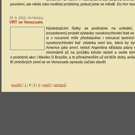
povolení, ale nikdo nám nedělal problémy, pokud jsme ve městě. Do hor nesm
28. 9. 2016, Vít Hinčica
VRT ve Venezuele
Následujícími řádky se podíváme na unikátní
pozastavený projekt výstavby vysokorychlostní trati v
si v rozumné míře představíme i minulost tamních
vysokorychlostní trať zdaleka není tou, která by by
Americe jako první, neboť Argentina střádala plány
minimálně již na počátku tohoto století a vedle to
o podobné akci i Mexiko či Brazílie, a to přinejmenším už od téže doby, avša
tří zmíněných zemí se ve Venezuele opravdu začalo stavět.
novější
|
1
|
2
|
3
|
4
|
starší
|
nejstarší