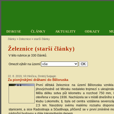
DISKUSE
ČLÁNKY
AKTUALITY
ODKAZY
M
články
»
železnice
»
starší články
Železnice (starší články)
V této rubrice je 330 článků.
Omezit výběr na území
22. 8. 2019, Vít Hinčica, Dmitrij Sutjagin
Za pionýrskými dráhami do Běloruska
První dětská železnice na území Běloruska vznikl
jihovýchodně od Minsku nedaleko trojmezí s ukrajinsko
Měla délku sotva půl kilometru a rozchod 750 mm, b
otevřena v srpnu 1936. Nacházela se v místě dnešního 
klubu Lokomotiv, tj. byla od centra vzdálena severo
2,5 km. Navzdory svému malému rozsahu dispon
stanicemi, a sice Radostnaja a Sčastlivaja, přičemž se v první zmíněné m
nádražní budovou a dále lokomotivním depem.