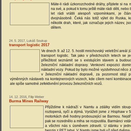
Máte-li rádi úzkorozchodné dráhy, přijdete si na 
na své, a pokud k tomu ještě máte rádi děti, nebo
let rádi vrátili alespoň vzpomínkami, je čl
dvojnásobně. Čeká nás totiž výlet do Ruska, 
několik drah, které, jak označuje jejich název, j
dětem.
24. 5. 2017, Lukáš Soukup
transport logistic 2017
Ve dnech 9. až 12. 5. hostil mnichovský veletržní areál ji
transport logistic. Tak jako v předchozích letech se 
příležitost seznámit se s existujícím stavem a budou
železniční nákladní dopravy. Venkovní expozici domi
nákladní vozy. Pokud by bylo možné vyzdvihnout něco 
v železniční nákladní dopravě, za pozornost stojí 
výměnných nástaveb na kontejnerových vozech, kde cílem není kombinace s
ale spíše samotné zefektivnění provozu železničních vozů.
14. 12. 2016, Filip Weber
Burma Mines Railway
Přijíždíme k nádraží v Namtu a zdálky vidím stoup
roztopená, syčí a dýmá. Vyráželi jsme z Hisphaw v 5
motorkách dvě hodiny probouzející se Barmou. Nejdř
pak se rozednělo a mlha se rozpustila. Barmánci vstáv
a všichni nás s úsměvem zdravili. U stánku v jed
benzin z PET lahvi. V Namtu jsme byli už před dvěma d