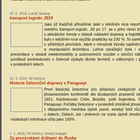
15. 6. 2019, Lukáš Soukup
transport logistic 2019
Jako již tradičně přinášíme také v letošním roce repo
veletrhu transport logistic. Již po 17. se v jeho rámci
s aktuálními trendy v oblasti nákladní dopravy a logistik
bylo v letošním roce využito prakticky na 100 %. To sam
o přilehlých plochách, které v minulosti bývaly zaplněn
a manipulační technikou. Lehce zarážející byla i a
prezentace v oblasti elektromobility a autonomních vozidel v silniční n
poněkud kontrastovalo s četností výskytu těchto termínů v odborných i 
v posledních letech.
31. 3. 2019, Vít Hinčica
Historie železniční dopravy v Paraguayi
První klasická železnice pro přepravu cestujících
jihoamerickém kontinentě dle dostupných pramenů ot
1851. Následovalo Chile, Brazílie, poté Argentina. 
Paraguayi. Počátky železnice v posledně zmíněné jihoa
z dějepisného hlediska úplně jasné, existují totiž rů
v datech, číslech, ale i jménech ne zcela úplně shodn
následující informace vždy jako 100%.
1. 1. 2018, Vít Hinčica, Dmitrij Sutjagin
Za pionýrskými dráhami do Ruska