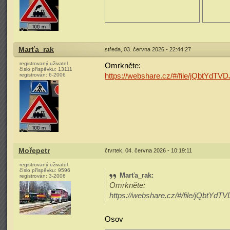
Marťa_rak
středa, 03. června 2026 - 22:44:27
registrovaný uživatel
Omrkněte:
číslo příspěvku:
13111
https://webshare.cz/#/file/jQbtYdTVD
registrován:
6-2006
Mořepetr
čtvrtek, 04. června 2026 - 10:19:11
registrovaný uživatel
číslo příspěvku:
9596
Marťa_rak
:
registrován:
3-2006
Omrkněte:
https://webshare.cz/#/file/jQbtYdTV
Osov