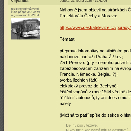
Kejvačka
sobota, 31. ledna 2026 - 19:42:06
registrovaný uživatel
Náhodně jsem objevil na stránkách Č
číslo příspěvku:
3559
Protektorátu Čechy a Morava:
registrován:
10-2004
https://www.ceskatelevize.cz/porad
Témata:
přeprava lokomotivy na silničním pod
nákladové nádraží Praha-Žižkov;
ŽST Přerov s (prý - nemohu potvrdit a
zabezpečovacím zařízením na evrops
Francie, Německa, Belgie...?);
tvorba jízdních řádů;
elektrický provoz do Bechyně;
čištění vagónů v roce 1944 včetně des
"čištění" autobusů, ty ani dnes o ni
nálety
(Možná to patří spíše do sekce o histo
Dějiny píší vítězové.
Nikdy nic nikdo nemá míti za definitivní.