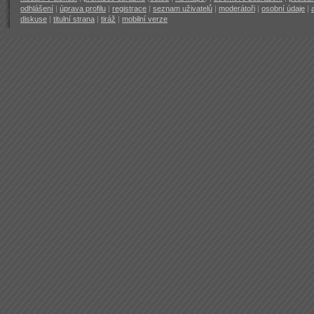
odhlášení
|
úprava profilu
|
registrace
|
seznam uživatelů
|
moderátoři
|
osobní údaje
|
diskuse
|
titulní strana
|
tiráž
|
mobilní verze