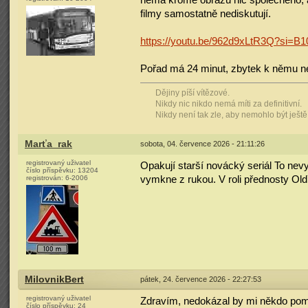
filmy samostatně nediskutují.
https://youtu.be/962d9xLtR3Q?si=
Pořad má 24 minut, zbytek k němu ne
Dějiny píší vítězové.
Nikdy nic nikdo nemá míti za definitivní.
Nikdy není tak zle, aby nemohlo být ještě
Marťa_rak
sobota, 04. července 2026 - 21:11:26
registrovaný uživatel
Opakují starší novácký seriál To ne
číslo příspěvku:
13204
vymkne z rukou. V roli přednosty Oldř
registrován:
6-2006
MilovnikBert
pátek, 24. července 2026 - 22:27:53
registrovaný uživatel
Zdravím, nedokázal by mi někdo pomo
číslo příspěvku:
24