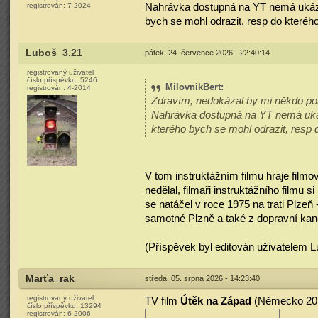
Nahrávka dostupná na YT nemá ukázán
registrován:
7-2024
bych se mohl odrazit, resp do které
Luboš_3.21
pátek, 24. července 2026 - 22:40:14
registrovaný uživatel
číslo příspěvku:
5246
MilovnikBert
:
registrován:
4-2014
Zdravím, nedokázal by mi někdo pom
Nahrávka dostupná na YT nemá ukáz
kterého bych se mohl odrazit, resp
V tom instruktážním filmu hraje filmo
nedělal, filmaři instruktážního filmu s
se natáčel v roce 1975 na trati Plzeň
samotné Plzně a také z dopravní kanc
(Příspěvek byl editován uživatelem L
Marťa_rak
středa, 05. srpna 2026 - 14:23:40
registrovaný uživatel
TV film
Útěk na Západ
(Německo 201
číslo příspěvku:
13294
registrován:
6-2006