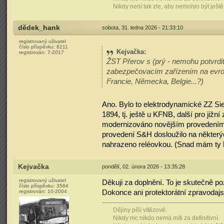
Nikdy není tak zle, aby nemohlo být ještě
dědek_hank
sobota, 31. ledna 2026 - 21:33:10
registrovaný uživatel
číslo příspěvku:
6211
Kejvačka
:
registrován:
7-2017
ŽST Přerov s (prý - nemohu potvrdit 
zabezpečovacím zařízením na evrop
Francie, Německa, Belgie...?)
Ano. Bylo to elektrodynamické ZZ Sie
1894, tj. ještě u KFNB, další pro jižní
modernizováno novějším provedením e
provedení S&H dosloužilo na některých
nahrazeno reléovkou. (Snad mám ty l
Kejvačka
pondělí, 02. února 2026 - 13:35:28
registrovaný uživatel
Děkuji za doplnění. To je skutečně 
číslo příspěvku:
3564
Dokonce ani protektorátní zpravodajs
registrován:
10-2004
Dějiny píší vítězové.
Nikdy nic nikdo nemá míti za definitivní.