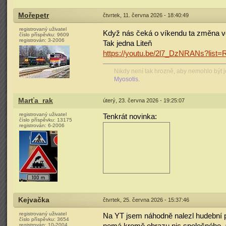
Mořepetr
čtvrtek, 11. června 2026 - 18:40:49
registrovaný uživatel
Když nás čeká o víkendu ta změna vo
číslo příspěvku:
9609
registrován:
3-2006
Tak jedna Liteň
https://youtu.be/2l7_DzNRANs?lis
Nikdy není tak hrozně, aby nemohlo být j
Myosotis.
Marťa_rak
úterý, 23. června 2026 - 19:25:07
registrovaný uživatel
Tenkrát novinka:
číslo příspěvku:
13175
registrován:
6-2006
Kejvačka
čtvrtek, 25. června 2026 - 15:37:46
registrovaný uživatel
Na YT jsem náhodně nalezl hudební p
číslo příspěvku:
3654
nemá kromě obrazu nic společného, ale
registrován:
10-2004