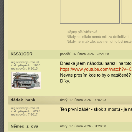
Dějiny píší vítězové.
Nikdy nic nikdo nemá míti za definitivní.
Nikdy není tak zle, aby nemohlo být ještě
K6S31ODR
pondělí, 16. února 2026 - 23:21:58
registrovaný uživatel
Dneska jsem náhodou narazil na toto
číslo příspěvku:
1636
https://www.youtube.com/watch?v
registrován:
6-2015
Nevíte prosím kde to bylo natáčené?
Díky.
dědek_hank
úterý, 17. února 2026 - 00:02:23
registrovaný uživatel
Ten první záběr - skok z mostu - je
číslo příspěvku:
6228
registrován:
7-2017
Němec_z_ova
úterý, 17. února 2026 - 01:28:38