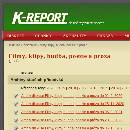
DISKUSE
ČLÁNKY
AKTUALITY
ODKAZY
M
diskuse
»
železnice
» filmy, klipy, hudba, poezie a próza
Filmy, klipy, hudba, poezie a próza
dolů
DISKUSE
Archivy starších příspěvků
Předchozí roky:
2020
|
2019
|
2018
|
2017
|
2016
|
2015
|
2014
|
2013
Archiv diskuse Filmy, klipy, hudba, poezie a próza do 01. 2. 2020
Archiv diskuse Filmy, klipy, hudba, poezie a próza do 25. 11. 2020
Archiv diskuse Filmy, klipy, hudba, poezie a próza do 06. 9. 2021
Archiv diskuse Filmy, klipy, hudba, poezie a próza do 23. 3. 2022
Archiv diskuse Filmy, klipy, hudba, poezie a próza do 06. 10. 2023