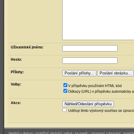
Uživatelské jméno:
Heslo:
Přílohy:
Volby:
V příspěvku používám HTML kód
Odkazy (URL) v příspěvku automaticky a
Akce:
Uděluji tímto výslovný souhlas se zprac
hledání v diskusi
|
prohlížeč obrázků
(
odtud
|
na mapě
) |
stromové zobrazení
|
posledn