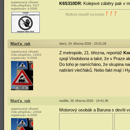
registrovaný uživatel
K6S310DR
: Kolejové záběry pak v 
číslo příspěvku:
5117
registrován:
4-2009
Mufloni nepatří na koleje
Marťa_rak
úterý, 24. března 2026 - 23:01:28
registrovaný uživatel
Z metropole, 21. března, reportáž
Kon
číslo příspěvku:
12922
spoji Vindobona
a také, že v Praze a
registrován:
6-2006
Do toho je namícháno, že skupina nad
natírání vlečňáků. Nebo fakt mají i H
Marťa_rak
neděle, 29. března 2026 - 14:41:36
registrovaný uživatel
Motorový osobák a Baruna s devíti vo
číslo příspěvku:
12934
registrován:
6-2006