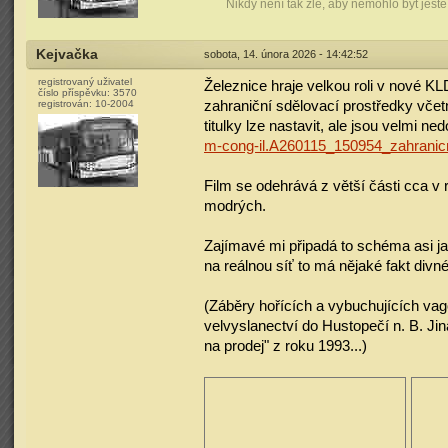
Nikdy není tak zle, aby nemohlo být ještě
Kejvačka
sobota, 14. února 2026 - 14:42:52
registrovaný uživatel
Železnice hraje velkou roli v nové KL
číslo příspěvku:
3570
zahraniční sdělovací prostředky včet
registrován:
10-2004
titulky lze nastavit, ale jsou velmi ne
m-cong-il.A260115_150954_zahranicn
Film se odehrává z větší části cca v
modrých.
Zajímavé mi připadá to schéma asi jak
na reálnou síť to má nějaké fakt divn
(Záběry hořících a vybuchujících vag
velvyslanectví do Hustopečí n. B. Ji
na prodej" z roku 1993...)