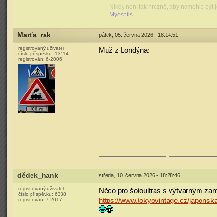
Nikdy není tak hrozně, aby nemohlo být j
Myosotis.
Marťa_rak
pátek, 05. června 2026 - 18:14:51
registrovaný uživatel
Muž z Londýna:
číslo příspěvku:
13114
registrován:
6-2006
dědek_hank
středa, 10. června 2026 - 18:28:46
registrovaný uživatel
Něco pro šotoultras s výtvarným za
číslo příspěvku:
6338
https://www.tokyovintage.cz/japonska
registrován:
7-2017