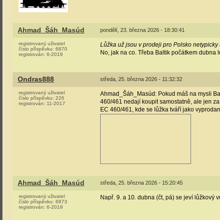
Ahmad_Šáh_Masúd
pondělí, 23. března 2026 - 18:30:41
registrovaný uživatel
Lůžka už jsou v prodeji pro Polsko netypicky a
číslo příspěvku:
6870
No, jak na co. Třeba Baltik počátkem dubna lů
registrován:
6-2019
Ondras888
středa, 25. března 2026 - 11:32:32
registrovaný uživatel
Ahmad_Šáh_Masúd: Pokud máš na mysli Baltic 
číslo příspěvku:
226
460/461 nedají koupit samostatně, ale jen z
registrován:
11-2017
EC 460/461, kde se lůžka tváří jako vyproda
Ahmad_Šáh_Masúd
středa, 25. března 2026 - 15:20:45
registrovaný uživatel
Např. 9. a 10. dubna (čt, pá) se jeví lůžkový
číslo příspěvku:
6873
registrován:
6-2019