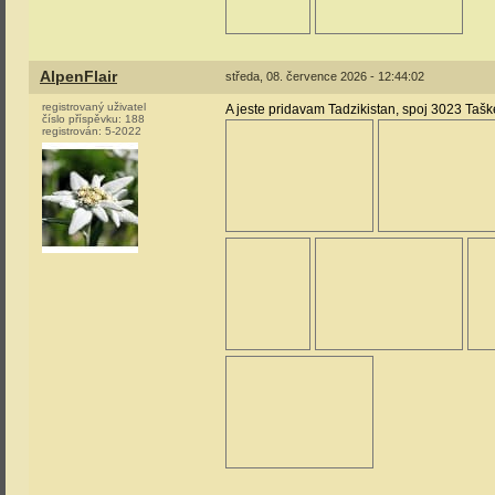
AlpenFlair
středa, 08. července 2026 - 12:44:02
registrovaný uživatel
A jeste pridavam Tadzikistan, spoj 3023 Taš
číslo příspěvku:
188
registrován:
5-2022