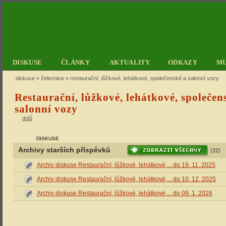
DISKUSE
ČLÁNKY
AKTUALITY
ODKAZY
M
diskuse
»
železnice
» restaurační, lůžkové, lehátkové, společenské a salonní vozy
Restaurační, lůžkové, lehátkové, společen
salonní vozy
dolů
DISKUSE
Archivy starších příspěvků
(22)
Archiv diskuse Restaurační, lůžkové, lehátkové,... do 19. 11. 2025
Archiv diskuse Restaurační, lůžkové, lehátkové,... do 10. 12. 2025
Archiv diskuse Restaurační, lůžkové, lehátkové,... do 09. 1. 2026