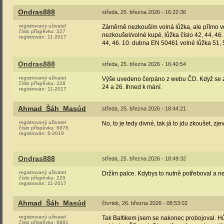
Ondras888
středa, 25. března 2026 - 16:22:36
registrovaný uživatel
Záměrně nezkouším volná lůžka, ale přímo vo
číslo příspěvku:
227
nezkoušel/volné kupé, lůžka číslo 42, 44, 46
registrován:
11-2017
44, 46. 10. dubna EN 50461 volné lůžka 51, 
Ondras888
středa, 25. března 2026 - 16:40:54
registrovaný uživatel
Výše uvedeno čerpáno z webu ČD. Když se z
číslo příspěvku:
228
24 a 26. Ihned k mání.
registrován:
11-2017
Ahmad_Šáh_Masúd
středa, 25. března 2026 - 18:44:21
registrovaný uživatel
No, to je tedy divné, tak já to jdu zkoušet, 
číslo příspěvku:
6878
registrován:
6-2019
Ondras888
středa, 25. března 2026 - 18:49:32
registrovaný uživatel
Držím palce. Kdybys to nutně potřeboval a neš
číslo příspěvku:
229
registrován:
11-2017
Ahmad_Šáh_Masúd
čtvrtek, 26. března 2026 - 08:53:02
registrovaný uživatel
Tak Baltikem jsem se nakonec probojoval. H
číslo příspěvku:
6881