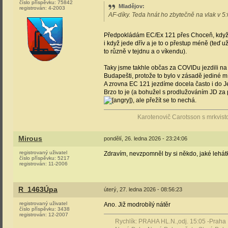
číslo příspěvku:
75842
Mladějov
:
registrován:
4-2003
AF-díky. Teda hnát ho zbytečně na vlak v 5:
Předpokládám EC/Ex 121 přes Choceň, když
i když jede dřív a je to o přestup méně (teď
to různě v tejdnu a o víkendu).
Taky jsme takhle občas za COVIDu jezdili na 
Budapešti, protože to bylo v zásadě jediné mí
A zrovna EC 121 jezdíme docela často i do Je
Brzo to je (a bohužel s prodlužováním JD za p
), ale přežít se to nechá.
Karotenovič Carotsson s mrkvist
Mirous
pondělí, 26. ledna 2026 - 23:24:06
registrovaný uživatel
Zdravím, nevzpomněl by si někdo, jaké lehát
číslo příspěvku:
5217
registrován:
11-2006
R_1463Úpa
úterý, 27. ledna 2026 - 08:56:23
registrovaný uživatel
Ano. Již modrobílý nátěr
číslo příspěvku:
3438
registrován:
12-2007
Rychlík: PRAHA HL.N.,odj. 15:05 -Praha