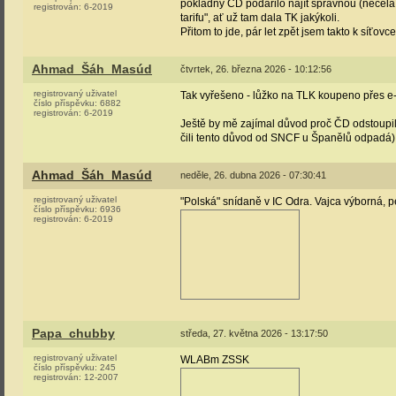
pokladny ČD podařilo najít správnou (necelá 
registrován:
6-2019
tarifu", ať už tam dala TK jakýkoli.
Přitom to jde, pár let zpět jsem takto k síťov
Ahmad_Šáh_Masúd
čtvrtek, 26. března 2026 - 10:12:56
registrovaný uživatel
Tak vyřešeno - lůžko na TLK koupeno přes e-s
číslo příspěvku:
6882
registrován:
6-2019
Ještě by mě zajímal důvod proč ČD odstoupi
čili tento důvod od SNCF u Španělů odpadá)
Ahmad_Šáh_Masúd
neděle, 26. dubna 2026 - 07:30:41
registrovaný uživatel
"Polská" snídaně v IC Odra. Vajca výborná, pe
číslo příspěvku:
6936
registrován:
6-2019
Papa_chubby
středa, 27. května 2026 - 13:17:50
registrovaný uživatel
WLABm ZSSK
číslo příspěvku:
245
registrován:
12-2007