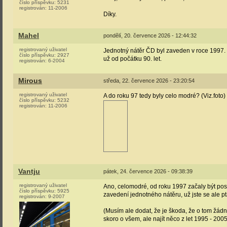
číslo příspěvku:
5231
registrován:
11-2006
Díky.
Mahel
pondělí, 20. července 2026 - 12:44:32
registrovaný uživatel
Jednotný nátěr ČD byl zaveden v roce 1997. N
číslo příspěvku:
2927
už od počátku 90. let.
registrován:
6-2004
Mirous
středa, 22. července 2026 - 23:20:54
registrovaný uživatel
A do roku 97 tedy byly celo modré? (Viz.foto)
číslo příspěvku:
5232
registrován:
11-2006
Vantju
pátek, 24. července 2026 - 09:38:39
registrovaný uživatel
Ano, celomodré, od roku 1997 začaly být post
číslo příspěvku:
5925
zavedení jednotného nátěru, už jste se ale pt
registrován:
9-2007
(Musím ale dodat, že je škoda, že o tom žá
skoro o všem, ale najít něco z let 1995 - 2005