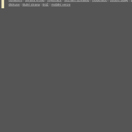
odhlášení
|
úprava profilu
|
registrace
|
seznam uživatelů
|
moderátoři
|
osobní údaje
|
diskuse
|
titulní strana
|
tiráž
|
mobilní verze