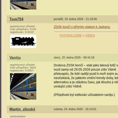
Tom754
pondělí, 19. ledna 2026 - 21:18:06
registrovaný uživatel
ZSSK končí s přímým vlakem k Jadranu
číslo příspěvku:
6130
registrován:
6-2010
FOTOGALERIE
a
VIDEA
Vantju
úterý, 20. ledna 2026 - 08:44:18
registrovaný uživatel
Doslova ZSSK končí – vlak jako takový totiž v
číslo příspěvku:
5843
vozit samy od 29.05.2026 pouze z/do Vídně. P
registrován:
9-2007
překvapilo, že lidé raději jezdí k moři svým 
neočekává, že jakkoliv změní trendy doby, kdy
alternativu a je otázkou času, jak dlouho ji 
cestující z/do Vídně.
(Příspěvek byl editován uživatelem vantju.)
Martin_zlivský
sobota, 24. ledna 2026 - 15:14:51
administrátor