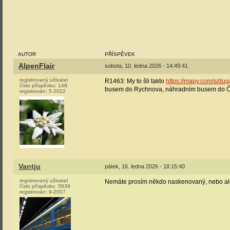
AUTOR
PŘÍSPĚVEK
AlpenFlair
sobota, 10. ledna 2026 - 14:49:41
registrovaný uživatel
R1463: My to šli takto
https://mapy.com/s/du
číslo příspěvku:
148
busem do Rychnova, náhradním busem do Čast
registrován:
5-2022
Vantju
pátek, 16. ledna 2026 - 18:15:40
registrovaný uživatel
Nemáte prosím někdo naskenovaný, nebo ale
číslo příspěvku:
5839
registrován:
9-2007