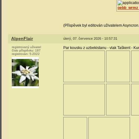
oebb_wrmz_
(Příspěvek byl editován uživatelem Asyncron.
AlpenFlair
úterý, 07. července 2026 - 10:57:31
registrovaný uživatel
Par kousku z uzbekistanu - vlak Taškent - Ku
číslo příspěvku:
187
registrován:
5-2022