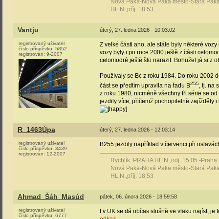
Nová Paka-Nová Paka město-Stará Paka
HL.N.,příj. 18.53
Vantju
úterý, 27. ledna 2026 - 10:03:02
registrovaný uživatel
Z velké části ano, ale stále byly některé voz
číslo příspěvku:
5852
vozy byly i po roce 2000 ještě z části celomo
registrován:
9-2007
celomodré ještě šlo narazit. Bohužel já si z
Používaly se Bc z roku 1984. Do roku 2002 do
255
část se předtím upravila na řadu B
, tj. n
z roku 1980, nicméně všechny tři série se od
jezdily více, přičemž pochopitelně zajížděly
R_1463Úpa
úterý, 27. ledna 2026 - 12:03:14
registrovaný uživatel
B255 jezdily například v červenci při oslavách
číslo příspěvku:
3439
registrován:
12-2007
Rychlík: PRAHA HL.N.,odj. 15:05 -Praha
Nová Paka-Nová Paka město-Stará Paka
HL.N.,příj. 18.53
Ahmad_Šáh_Masúd
pátek, 06. února 2026 - 18:59:58
registrovaný uživatel
I v UK se dá občas slušně ve vlaku najíst, je
číslo příspěvku:
6777