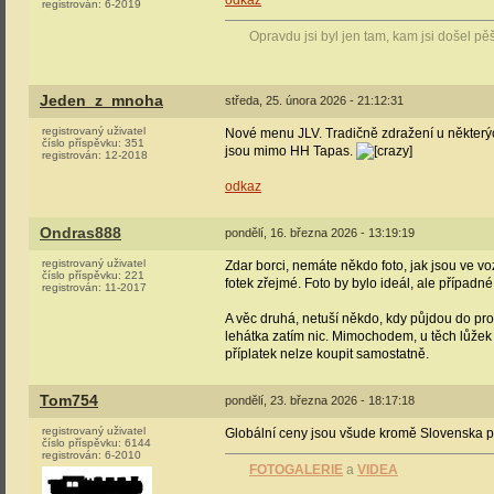
odkaz
registrován:
6-2019
Opravdu jsi byl jen tam, kam jsi došel p
Jeden_z_mnoha
středa, 25. února 2026 - 21:12:31
registrovaný uživatel
Nové menu JLV. Tradičně zdražení u některýc
číslo příspěvku:
351
jsou mimo HH Tapas.
registrován:
12-2018
odkaz
Ondras888
pondělí, 16. března 2026 - 13:19:19
registrovaný uživatel
Zdar borci, nemáte někdo foto, jak jsou ve
číslo příspěvku:
221
fotek zřejmé. Foto by bylo ideál, ale případn
registrován:
11-2017
A věc druhá, netuší někdo, kdy půjdou do pr
lehátka zatím nic. Mimochodem, u těch lůžek
příplatek nelze koupit samostatně.
Tom754
pondělí, 23. března 2026 - 18:17:18
registrovaný uživatel
Globální ceny jsou všude kromě Slovenska př
číslo příspěvku:
6144
registrován:
6-2010
FOTOGALERIE
a
VIDEA