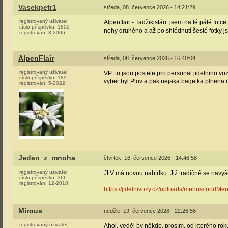
Vasekpetr1
středa, 08. července 2026 - 14:21:29
registrovaný uživatel
Alpenflair - Tadžikistán: jsem na té páté fotc
číslo příspěvku:
1800
nohy druhého a až po shlédnutí šesté fotky j
registrován:
8-2006
AlpenFlair
středa, 08. července 2026 - 16:40:04
registrovaný uživatel
VP: to jsou postele pro personal jidelniho v
číslo příspěvku:
189
vyber byl Plov a pak nejaka bagetka plnena 
registrován:
5-2022
Jeden_z_mnoha
čtvrtek, 16. července 2026 - 14:46:58
registrovaný uživatel
JLV má novou nabídku. Již tradičně se navyšo
číslo příspěvku:
366
registrován:
12-2018
https://jidelnivozy.cz/uploads/menus/foodMen
Mirous
neděle, 19. července 2026 - 22:26:56
registrovaný uživatel
Ahoj, veděl by někdo, prosím, od kterého rok