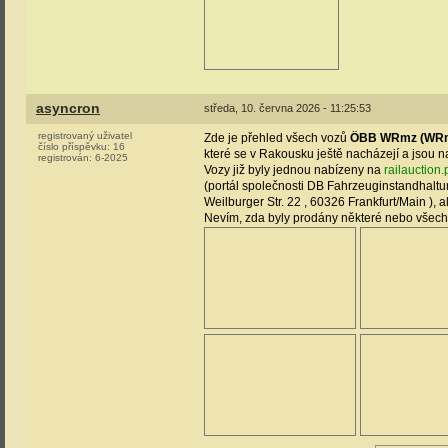
asyncron
středa, 10. června 2026 - 11:25:53
registrovaný uživatel
Zde je přehled všech vozů
ÖBB WRmz (WRm
číslo příspěvku:
16
které se v Rakousku ještě nacházejí a jsou n
registrován:
6-2025
Vozy již byly jednou nabízeny na
railauction.
(portál společnosti DB Fahrzeuginstandhaltun
Weilburger Str. 22 , 60326 Frankfurt/Main ), a
Nevím, zda byly prodány některé nebo všec