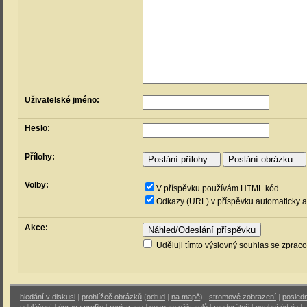
Uživatelské jméno:
Heslo:
Přílohy:
Volby:
V příspěvku používám HTML kód
Odkazy (URL) v příspěvku automaticky a
Akce:
Uděluji tímto výslovný souhlas se zprac
hledání v diskusi
|
prohlížeč obrázků
(
odtud
|
na mapě
) |
stromové zobrazení
|
posledn