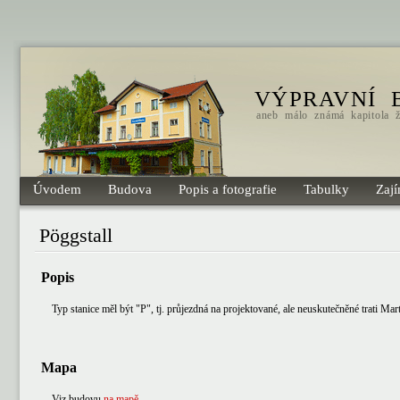
VÝPRAVNÍ 
aneb málo známá kapitola že
Úvodem
Budova
Popis a fotografie
Tabulky
Zají
Pöggstall
Popis
Typ stanice měl být "P", tj. průjezdná na projektované, ale neuskutečněné trati M
Mapa
Viz budovu
na mapě
.