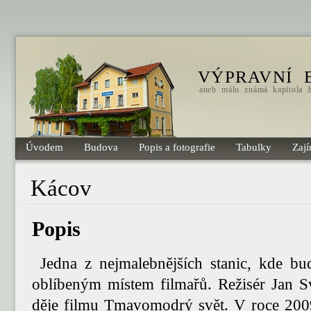
VÝPRAVNÍ 
aneb málo známá kapitola že
Úvodem
Budova
Popis a fotografie
Tabulky
Zají
Kácov
Popis
Jedna z nejmalebnějších stanic, kde bu
oblíbeným místem filmařů. Režisér Jan S
děje filmu Tmavomodrý svět. V roce 2009 