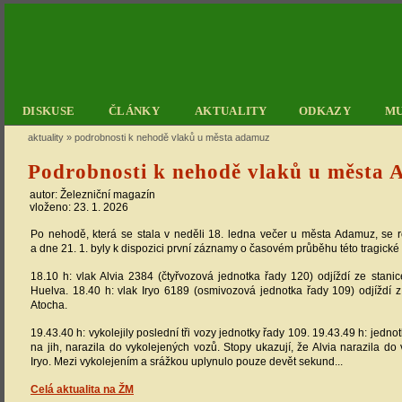
DISKUSE
ČLÁNKY
AKTUALITY
ODKAZY
M
aktuality
»
podrobnosti k nehodě vlaků u města adamuz
Podrobnosti k nehodě vlaků u města
autor: Železniční magazín
vloženo: 23. 1. 2026
Po nehodě, která se stala v neděli 18. ledna večer u města Adamuz, se r
a dne 21. 1. byly k dispozici první záznamy o časovém průběhu této tragické 
18.10 h: vlak Alvia 2384 (čtyřvozová jednotka řady 120) odjíždí ze stanic
Huelva. 18.40 h: vlak Iryo 6189 (osmivozová jednotka řady 109) odjíždí z
Atocha.
19.43.40 h: vykolejily poslední tři vozy jednotky řady 109. 19.43.49 h: jedno
na jih, narazila do vykolejených vozů. Stopy ukazují, že Alvia narazila do
Iryo. Mezi vykolejením a srážkou uplynulo pouze devět sekund...
Celá aktualita na ŽM