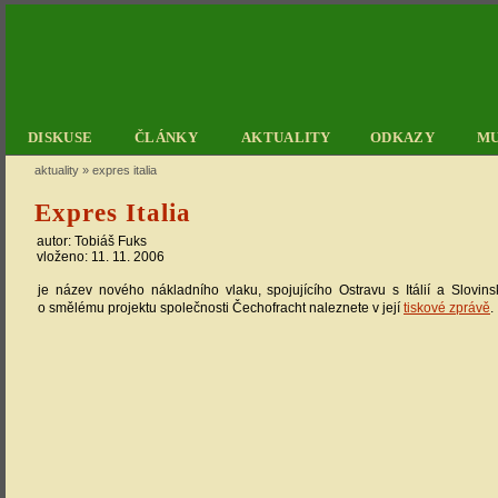
DISKUSE
ČLÁNKY
AKTUALITY
ODKAZY
M
aktuality
»
expres italia
Expres Italia
autor: Tobiáš Fuks
vloženo: 11. 11. 2006
je název nového nákladního vlaku, spojujícího Ostravu s Itálií a Slovin
o smělému projektu společnosti Čechofracht naleznete v její
tiskové zprávě
.