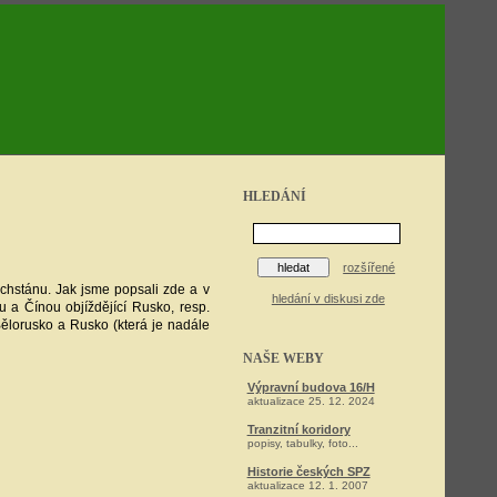
HLEDÁNÍ
rozšířené
achstánu. Jak jsme popsali zde a v
hledání v diskusi zde
ou a Čínou objíždějící Rusko, resp.
ělorusko a Rusko (která je nadále
NAŠE WEBY
Výpravní budova 16/H
aktualizace 25. 12. 2024
Tranzitní koridory
popisy, tabulky, foto...
Historie českých SPZ
aktualizace 12. 1. 2007