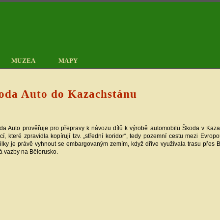
MUZEA
MAPY
koda Auto do Kazachstánu
Škoda Auto prověřuje pro přepravy k návozu dílů k výrobě automobilů Škoda v Kaz
cí, které zpravidla kopírují tzv. „střední koridor“, tedy pozemní cestu mezi Evrop
lky je právě vyhnout se embargovaným zemím, když dříve využívala trasu přes B
má vazby na Bělorusko.