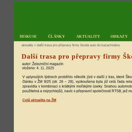
DISKUSE
ČLÁNKY
AKTUALITY
ODKAZY
aktuality
»
další trasa pro přepravy firmy škoda auto do kazachstánu
Další trasa pro přepravy firmy Š
autor: Železniční magazín
vloženo: 4. 11. 2025
V uplynulých týdnech proběhlo několik jízd v další z tras, které 
článku v ŽM 9/25 (str. 26 – 28), vyzkoušena byla již celá řada rela
zpravidla v kombinaci s krátkými mořskými úseky. Snahou automobi
použitelná a nejrychlejší), navíc s přepravní společností RTSB, jež 
Celá aktualita na ŽM