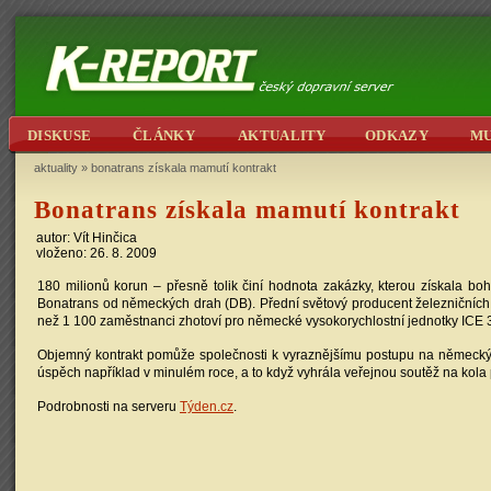
DISKUSE
ČLÁNKY
AKTUALITY
ODKAZY
M
aktuality
»
bonatrans získala mamutí kontrakt
Bonatrans získala mamutí kontrakt
autor: Vít Hinčica
vloženo: 26. 8. 2009
180 milionů korun – přesně tolik činí hodnota zakázky, kterou získala b
Bonatrans od německých drah (DB). Přední světový producent železničních k
než 1 100 zaměstnanci zhotoví pro německé vysokorychlostní jednotky ICE 3
Objemný kontrakt pomůže společnosti k vyraznějšímu postupu na německý 
úspěch například v minulém roce, a to když vyhrála veřejnou soutěž na kola 
Podrobnosti na serveru
Týden.cz
.