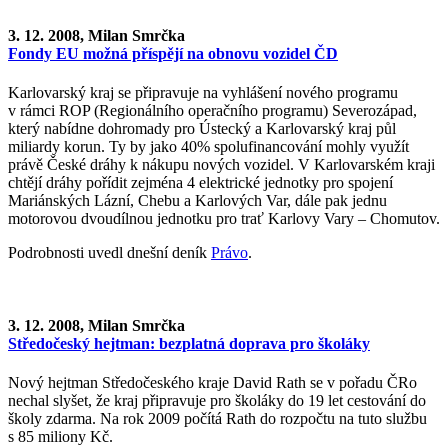
3. 12. 2008, Milan Smrčka
Fondy EU možná příspějí na obnovu vozidel ČD
Karlovarský kraj se připravuje na vyhlášení nového programu
v rámci ROP (Regionálního operačního programu) Severozápad,
který nabídne dohromady pro Ústecký a Karlovarský kraj půl
miliardy korun. Ty by jako 40% spolufinancování mohly využít
právě České dráhy k nákupu nových vozidel. V Karlovarském kraji
chtějí dráhy pořídit zejména 4 elektrické jednotky pro spojení
Mariánských Lázní, Chebu a Karlových Var, dále pak jednu
motorovou dvoudílnou jednotku pro trať Karlovy Vary – Chomutov.
Podrobnosti uvedl dnešní deník
Právo
.
3. 12. 2008, Milan Smrčka
Středočeský hejtman: bezplatná doprava pro školáky
Nový hejtman Středočeského kraje David Rath se v pořadu ČRo
nechal slyšet, že kraj připravuje pro školáky do 19 let cestování do
školy zdarma. Na rok 2009 počítá Rath do rozpočtu na tuto službu
s 85 miliony Kč.