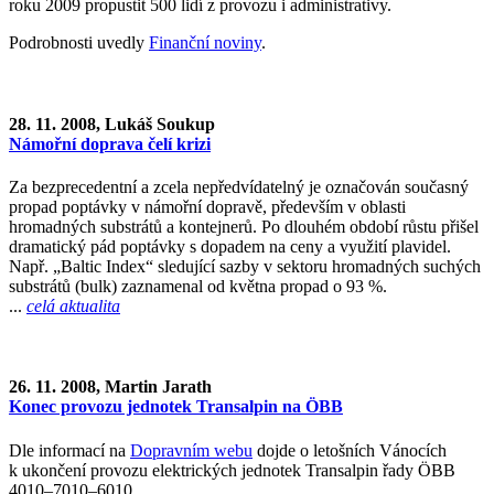
roku 2009 propustit 500 lidí z provozu i administrativy.
Podrobnosti uvedly
Finanční noviny
.
28. 11. 2008, Lukáš Soukup
Námořní doprava čelí krizi
Za bezprecedentní a zcela nepředvídatelný je označován současný
propad poptávky v námořní dopravě, především v oblasti
hromadných substrátů a kontejnerů. Po dlouhém období růstu přišel
dramatický pád poptávky s dopadem na ceny a využití plavidel.
Např. „Baltic Index“ sledující sazby v sektoru hromadných suchých
substrátů (bulk) zaznamenal od května propad o 93 %.
...
celá aktualita
26. 11. 2008, Martin Jarath
Konec provozu jednotek Transalpin na ÖBB
Dle informací na
Dopravním webu
dojde o letošních Vánocích
k ukončení provozu elektrických jednotek Transalpin řady ÖBB
4010–7010–6010.