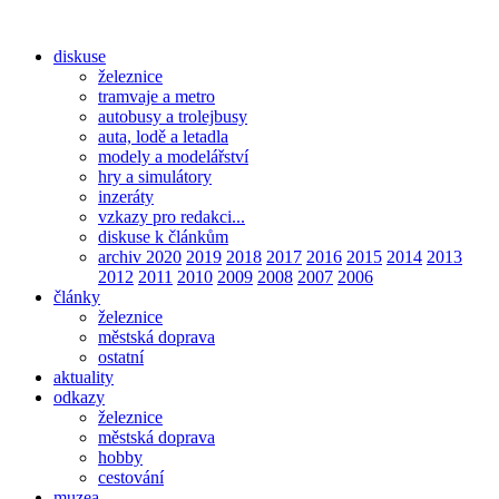
diskuse
železnice
tramvaje a metro
autobusy a trolejbusy
auta, lodě a letadla
modely a modelářství
hry a simulátory
inzeráty
vzkazy pro redakci...
diskuse k článkům
archiv 2020
2019
2018
2017
2016
2015
2014
2013
2012
2011
2010
2009
2008
2007
2006
články
železnice
městská doprava
ostatní
aktuality
odkazy
železnice
městská doprava
hobby
cestování
muzea