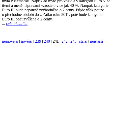
mýta v Německu. Například mýto pro vozidla v kategorii Euro V se
třemi a méně nápravami vzroste o více jak 40 %. Naopak kategorie
Euro III bude nepatrně zvýhodněna o 2 centy. Půjde však pouze
o přechodné období do začátku roku 2011. poté bude kategorie
Euro III opět zvýšena o 2 centy.
...
celá aktualita
nejnovější
|
novější
|
239
|
240
|
241
|
242
|
243
|
starší
|
nejstarší