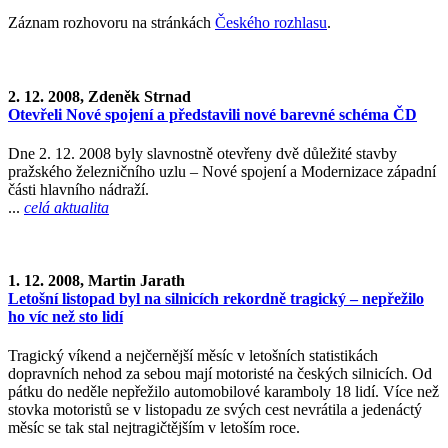
Záznam rozhovoru na stránkách
Českého rozhlasu
.
2. 12. 2008, Zdeněk Strnad
Otevřeli Nové spojení a představili nové barevné schéma ČD
Dne 2. 12. 2008 byly slavnostně otevřeny dvě důležité stavby
pražského železničního uzlu – Nové spojení a Modernizace západní
části hlavního nádraží.
...
celá aktualita
1. 12. 2008, Martin Jarath
Letošní listopad byl na silnicích rekordně tragický – nepřežilo
ho víc než sto lidí
Tragický víkend a nejčernější měsíc v letošních statistikách
dopravních nehod za sebou mají motoristé na českých silnicích. Od
pátku do neděle nepřežilo automobilové karamboly 18 lidí. Více než
stovka motoristů se v listopadu ze svých cest nevrátila a jedenáctý
měsíc se tak stal nejtragičtějším v letoším roce.