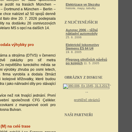
hce jezdit na trasách München –
Elektrizace ve Slezsku
historie, mapy, tabulky
) – Dortmund a München – Berlin –
e chce nabízet až 50 spojů denně
t Italo dne 20. 7. 2026 podepsala
Z NEJČTENĚJŠÍCH
lity na dodávku 26 osmivozových
Velaro MS s opcí na dalších 14.
Autotec 2006 – těžké
nákladní automobily
25. 6. 2006
dodala výhybky pro
Elektrické lokomotivy
Siemens ES 64 U4
19. 8. 2005
rna a strojírna (DTVS) v červenci
Přeprava silničních návěsů
 dvě zakázky pro síť metra
po kolejích
11. 5. 2005
 Do největšího tureckého města se
mi výrobky zhruba po osmi letech,
 firma vyrobila a dodala čtrnáct
OBRÁZKY Z DISKUSE
i kolejové křižovatky, které budou
ra i jako náhradní díly pro stávající
íce než rok trvající jednání. První
ební společnosti CFG Çelikler.
prohlížeč obrázků
dcovkami z manganové oceli pro
Bosna Bulvarı.
NAŠI PARTNEŘI
(M) na celé trase