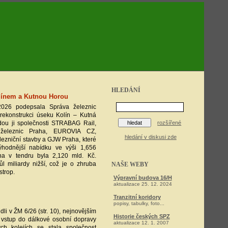
HLEDÁNÍ
línem a Kutnou Horou
2026 podepsala Správa železnic
rekonstrukci úseku Kolín – Kutná
dou ji společnosti STRABAG Rail,
rozšířené
e železnic Praha, EUROVIA CZ,
hledání v diskusi zde
zniční stavby a GJW Praha, které
ýhodnější nabídku ve výši 1,656
na v tendru byla 2,120 mld. Kč.
l miliardy nižší, což je o zhruba
NAŠE WEBY
strop.
Výpravní budova 16/H
aktualizace 25. 12. 2024
Tranzitní koridory
popisy, tabulky, foto...
li v ŽM 6/26 (str. 10), nejnovějším
Historie českých SPZ
vstup do dálkové osobní dopravy
aktualizace 12. 1. 2007
h kolejích se stala společnost