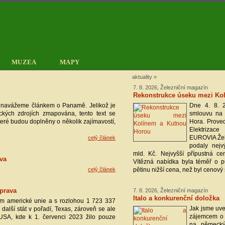
MUZEA
MAPY
aktuality
»
7. 8. 2026, Železniční magazín
Rekonstrukce úseku mezi Ko
h navážeme článkem o Panamě. Jelikož je
Dne 4. 8. 
ckých zdrojích zmapována, tento text se
smlouvu na 
které budou doplněny o několik zajímavostí,
Hora. Prove
Elektrizac
EUROVIA Žele
celý článek
podaly nejv
mld. Kč. Nejvyšší přípustná ce
ava
Vítězná nabídka byla téměř o pů
celý článek
pětinu nižší cena, než byl cenový 
oprava
7. 8. 2026, Železniční magazín
Italo a konkurenční doložka
tem americké unie a s rozlohou 1 723 337
Jak jsme uved
ž další stát v pořadí, Texas, zároveň se ale
zájemcem o 
USA, kde k 1. červenci 2023 žilo pouze
na německýc