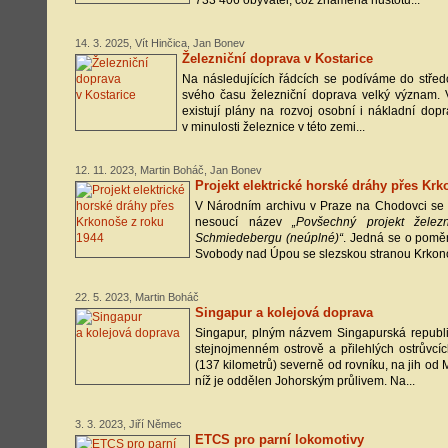
733 406 obyvatel, což znamená hustotu...
14. 3. 2025, Vít Hinčica, Jan Bonev
Železniční doprava v Kostarice
Na následujících řádcích se podíváme do středo
svého času železniční doprava velký význam.
existují plány na rozvoj osobní i nákladní dop
v minulosti železnice v této zemi...
12. 11. 2023, Martin Boháč, Jan Bonev
Projekt elektrické horské dráhy přes Kr
V Národním archivu v Praze na Chodovci se
nesoucí název
„Povšechný projekt žele
Schmiedebergu (neúplné)“
. Jedná se o poměr
Svobody nad Úpou se slezskou stranou Krkonoš
22. 5. 2023, Martin Boháč
Singapur a kolejová doprava
Singapur, plným názvem Singapurská republik
stejnojmenném ostrově a přilehlých ostrůvcí
(137 kilometrů) severně od rovníku, na jih od 
níž je oddělen Johorským průlivem. Na...
3. 3. 2023, Jiří Němec
ETCS pro parní lokomotivy