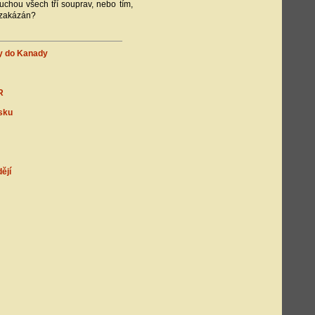
ruchou všech tří souprav, nebo tím,
 zakázán?
vy do Kanady
R
sku
ějí