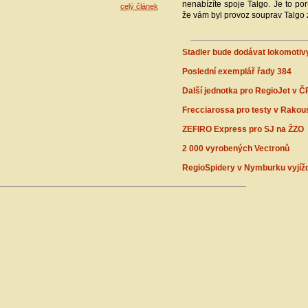
nenabízíte spoje Talgo. Je to po
celý článek
že vám byl provoz souprav Talgo
Stadler bude dodávat lokomoti
Poslední exemplář řady 384
Další jednotka pro RegioJet v Č
Frecciarossa pro testy v Rakou
ZEFIRO Express pro SJ na ŽZO
2 000 vyrobených Vectronů
RegioSpidery v Nymburku vyjížd