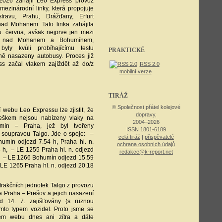
2026 zahájil Leo Express provoz
 mezinárodní linky, která propojuje
travu, Prahu, Drážďany, Erfurt
nad Mohanem. Tato linka zahájila
5. června, avšak nejprve jen mezi
em nad Mohanem a Bohumínem,
ly kvůli probíhajícímu testu
PRAKTICKÉ
ě nasazeny autobusy. Proces již
s začal vlakem zajíždět až do/z
RSS 2.0
mobilní verze
TIRÁŽ
© Společnost přátel kolejové
í webu Leo Expressu lze zjistit, že
dopravy,
eškem nejsou nabízeny vlaky na
2004–2026
umín – Praha, jež byl tvořeny
ISSN 1801-6189
 soupravou Talgo. Jde o spoje: –
celá tiráž
|
přispěvatelé
umín odjezd 7.54 h, Praha hl. n.
ochrana osobních údajů
3 h, – LE 1255 Praha hl. n. odjezd
redakce@k-report.net
h, – LE 1266 Bohumín odjezd 15.59
– LE 1265 Praha hl. n. odjezd 20.18
trakčních jednotek Talgo z provozu
 Praha – Prešov a jejich nasazení
14. 7. zajišťovány (s různou
ímto typem vozidel. Proto jsme se
em webu dnes ani zítra a dále