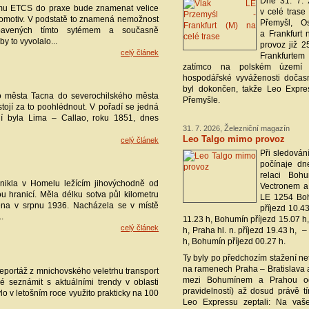
Dne 31. 7. 
ému ETCS do praxe bude znamenat velice
v celé trase
okomotiv. V podstatě to znamená nemožnost
Přemyšl, Os
ybavených tímto sytémem a současně
a Frankfurt 
y to vyvolalo...
provoz již 2
celý článek
Frankfurt
zatímco na polském území by
hospodářské vyváženosti dočasn
byl dokončen, takže Leo Expres
o města Tacna do severochilského města
Přemyšle.
stojí za to poohlédnout. V pořadí se jedná
vní byla Lima – Callao, roku 1851, dnes
31. 7. 2026, Železniční magazín
Leo Talgo mimo provoz
celý článek
Při sledován
počínaje dn
relaci Boh
znikla v Homelu ležícím jihovýchodně od
Vectronem a
u hranicí. Měla délku sotva půl kilometru
LE 1254 Boh
ena v srpnu 1936. Nacházela se v místě
příjezd 10.4
.
11.23 h, Bohumín příjezd 15.07 
celý článek
h, Praha hl. n. příjezd 19.43 h, 
h, Bohumín příjezd 00.27 h.
Ty byly po předchozím stažení ne
na ramenech Praha – Bratislava a
 reportáž z mnichovského veletrhu transport
mezi Bohumínem a Prahou od 
é seznámit s aktuálními trendy v oblasti
pravidelností) až dosud právě t
ylo v letošním roce využito prakticky na 100
Leo Expressu zeptali: Na vaš