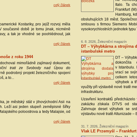
Italo. Ta c
celý článek
Frankfurt (M
Hamburg, kd
obsluhujících 18 měst. Společnos
americké Kostariky, pro jejíž rozvoj měla
smlouvu s firmou Siemens Mobi
 V současné době je tomu jinak, nicméně
vysokorychlostních jednotek typu 
ravy, a tak je vhodné se poohlédnout, jak
6. 8. 2026, Železniční magazín
celý článek
DT – Výhybkárna a strojírna 
istanbulské metro
konoše z roku 1944
DT – Výhybká
dokončila
 dochoval mimořádně zajímavý dokument,
v Istanbulu.
zniční trati ze Svobody nad Úpou do
vrací se svý
ně podrobný projekt železničního spojení
celkem letos
, a to...
výhybek a tř
celý článek
využity při výstavbě nové tratě met
infrastrukturu.
Uzavření kontraktů předcházelo v
a, je městský stát v jihovýchodní Asii na
zakázku získala DTVS od stav
ch. Leží asi jeden stupeň zeměpisné šířky
Zahrnuje deset výhybek se sr
Malajského poloostrova a tedy Malajsie, od
výstavbu nové tratě Altunizade – 
celý článek
31. 7. 2026, Železniční magazín
Vlak LE Przemyśl – Frankfurt 