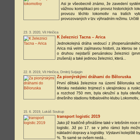
Asi je všeobecně známo, že zavedení syst
vážnou komplikaci pro provoz historických l
provozu těchto lokomotiv na tratích v
provozovaných v tzv. výhradním režimu. Určitě b
23. 3. 2020, Vít Hinčica
K železnici Tacna – Arica
Jednokolejná dráha vedoucí z jihoperuánskéh
Arica má velmi zajímavou historii, za kterou se 
o druhou nejstarší peruánskou železnici (pr
zrušená) a také jedinou železnici, která...
22. 8. 2019, Vít Hinčica, Dmitrij Sutjagin
Za pionýrskými dráhami do Běloruska
První dětská železnice na území Běloruska v
Minsku nedaleko trojmezí s ukrajinskou a rusko
a rozchod 750 mm, byla okružní a byla otevř
dnešního stadionu fotbalového klubu Lokomotiv,..
15. 6. 2019, Lukáš Soukup
transport logistic 2019
Jako již tradičně přinášíme také v letošním roce
logistic. Již po 17. se v jeho rámci bylo možn
nákladní dopravy a logistiky. Výstavní kolejiště b
%. To samé se ovšem nedá...