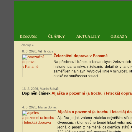
DISKUSE
ČLÁNKY
AKTUALITY
ODKAZY
články
»
8. 3. 2026, Vít Hinčica
Železniční doprava v Panamě
Na předchozí článek o kostarických železnicíc
historie panamských železnic detailně v angli
zaměří jen na hlavní vývojové linie v minulosti, 
a také na současnou situaci...
13. 2. 2026, Martin Boháč
Doplněn článek
Aljaška a pozemní (a trochu i letecká) dopr
4. 5. 2025, Martin Boháč
Aljaška a pozemní (a trochu i letecká) d
Aljaška je jak známo zdaleka největším stá
čtverečních kilometrů je téměř třikrát větší ne
jedná o jeden z nejméně osídlených států 