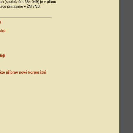
rah (společně s 384.049) je v plánu
mace přinášíme v ŽM 7/26.
R
sku
ějí
áze příprav nové korporátní