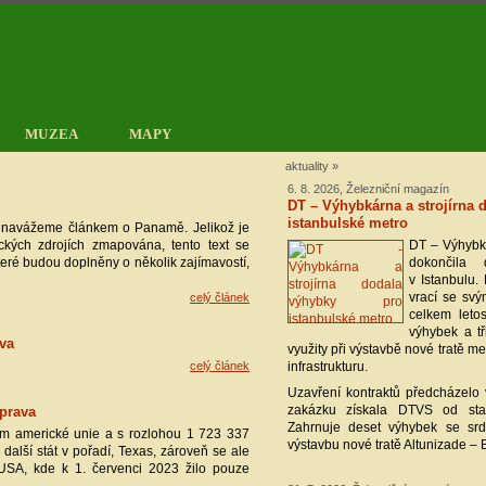
MUZEA
MAPY
aktuality
»
6. 8. 2026, Železniční magazín
DT – Výhybkárna a strojírna 
istanbulské metro
h navážeme článkem o Panamě. Jelikož je
ckých zdrojích zmapována, tento text se
DT – Výhybká
které budou doplněny o několik zajímavostí,
dokončila
v Istanbulu.
vrací se svý
celý článek
celkem letos
výhybek a tř
ava
využity při výstavbě nové tratě met
celý článek
infrastrukturu.
Uzavření kontraktů předcházelo v
zakázku získala DTVS od stav
oprava
Zahrnuje deset výhybek se sr
tem americké unie a s rozlohou 1 723 337
výstavbu nové tratě Altunizade – 
ž další stát v pořadí, Texas, zároveň se ale
USA, kde k 1. červenci 2023 žilo pouze