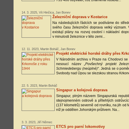
733 406 obyvatel, což znamená hustotu...
14. 3. 2025, Vít Hinčica, Jan Bonev
Železniční doprava v Kostarice
Na následujících řádcích se podíváme do středo
svého času železniční doprava velký význam.
existují plány na rozvoj osobní i nákladní dop
v minulosti železnice v této zemi...
12. 11. 2023, Martin Boháč, Jan Bonev
Projekt elektrické horské dráhy přes Kr
V Národním archivu v Praze na Chodovci se
nesoucí název
„Povšechný projekt žele
Schmiedebergu (neúplné)“
. Jedná se o poměr
Svobody nad Úpou se slezskou stranou Krkonoš
22. 5. 2023, Martin Boháč
Singapur a kolejová doprava
Singapur, plným názvem Singapurská republik
stejnojmenném ostrově a přilehlých ostrůvcí
(137 kilometrů) severně od rovníku, na jih od 
níž je oddělen Johorským průlivem. Na...
3. 3. 2023, Jiří Němec
ETCS pro parní lokomotivy