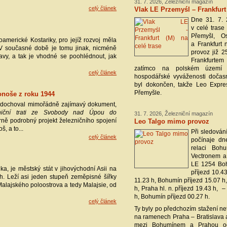
31. 7. 2026, Železniční magazín
celý článek
Vlak LE Przemyśl – Frankfurt 
Dne 31. 7. 
v celé trase
Přemyšl, Os
americké Kostariky, pro jejíž rozvoj měla
a Frankfurt 
 V současné době je tomu jinak, nicméně
provoz již 2
ravy, a tak je vhodné se poohlédnout, jak
Frankfurt
zatímco na polském území by
celý článek
hospodářské vyváženosti dočasn
byl dokončen, takže Leo Expres
Přemyšle.
konoše z roku 1944
 dochoval mimořádně zajímavý dokument,
zniční trati ze Svobody nad Úpou do
31. 7. 2026, Železniční magazín
ně podrobný projekt železničního spojení
Leo Talgo mimo provoz
, a to...
Při sledován
celý článek
počínaje dn
relaci Boh
Vectronem a
LE 1254 Boh
a, je městský stát v jihovýchodní Asii na
příjezd 10.4
ch. Leží asi jeden stupeň zeměpisné šířky
11.23 h, Bohumín příjezd 15.07 
Malajského poloostrova a tedy Malajsie, od
h, Praha hl. n. příjezd 19.43 h, 
h, Bohumín příjezd 00.27 h.
celý článek
Ty byly po předchozím stažení ne
na ramenech Praha – Bratislava a
mezi Bohumínem a Prahou od 