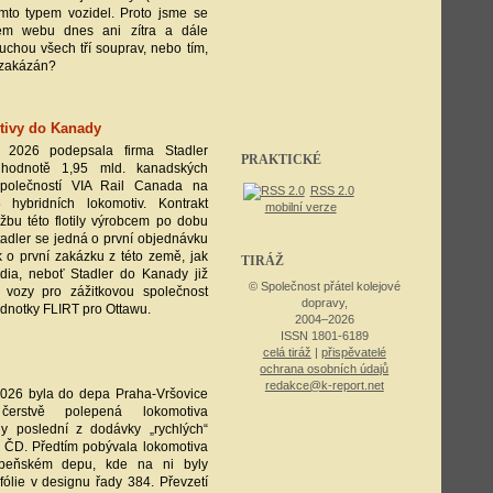
ímto typem vozidel. Proto jsme se
em webu dnes ani zítra a dále
ruchou všech tří souprav, nebo tím,
 zakázán?
tivy do Kanady
 2026 podepsala firma Stadler
PRAKTICKÉ
hodnotě 1,95 mld. kanadských
společností VIA Rail Canada na
RSS 2.0
hybridních lokomotiv. Kontrakt
mobilní verze
žbu této flotily výrobcem po dobu
Stadler se jedná o první objednávku
 o první zakázku z této země, jak
TIRÁŽ
ia, neboť Stadler do Kanady již
© Společnost přátel kolejové
 vozy pro zážitkovou společnost
dopravy,
dnotky FLIRT pro Ottawu.
2004–2026
ISSN 1801-6189
celá tiráž
|
přispěvatelé
ochrana osobních údajů
redakce@k-report.net
2026 byla do depa Praha-Vršovice
čerstvě polepená lokomotiva
dy poslední z dodávky „rychlých“
 ČD. Předtím pobývala lokomotiva
ibeňském depu, kde na ni byly
ólie v designu řady 384. Převzetí