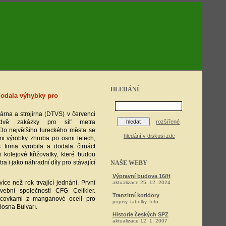
HLEDÁNÍ
dodala výhybky pro
rna a strojírna (DTVS) v červenci
 dvě zakázky pro síť metra
rozšířené
 Do největšího tureckého města se
hledání v diskusi zde
mi výrobky zhruba po osmi letech,
 firma vyrobila a dodala čtrnáct
i kolejové křižovatky, které budou
ra i jako náhradní díly pro stávající
NAŠE WEBY
Výpravní budova 16/H
íce než rok trvající jednání. První
aktualizace 25. 12. 2024
ební společnosti CFG Çelikler.
Tranzitní koridory
dcovkami z manganové oceli pro
popisy, tabulky, foto...
Bosna Bulvarı.
Historie českých SPZ
aktualizace 12. 1. 2007