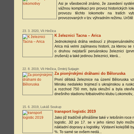
Asi je všeobecně známo, že zavedení syst
vážnou komplikaci pro provoz historických l
provozu těchto lokomotiv na tratích v
provozovaných v tzv. výhradním režimu. Určitě b
23. 3. 2020, Vít Hinčica
K železnici Tacna – Arica
Jednokolejná dráha vedoucí z jihoperuánskéh
Arica má velmi zajímavou historii, za kterou se 
o druhou nejstarší peruánskou železnici (pr
zrušená) a také jedinou železnici, která...
22. 8. 2019, Vít Hinčica, Dmitrij Sutjagin
Za pionýrskými dráhami do Běloruska
První dětská železnice na území Běloruska v
Minsku nedaleko trojmezí s ukrajinskou a rusko
a rozchod 750 mm, byla okružní a byla otevř
dnešního stadionu fotbalového klubu Lokomotiv,..
15. 6. 2019, Lukáš Soukup
transport logistic 2019
Jako již tradičně přinášíme také v letošním roce
logistic. Již po 17. se v jeho rámci bylo možn
nákladní dopravy a logistiky. Výstavní kolejiště b
%. To samé se ovšem nedá...