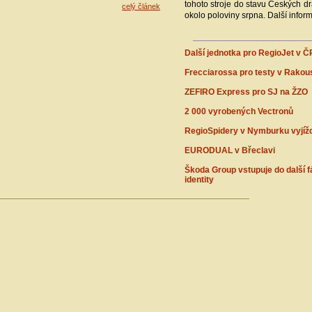
tohoto stroje do stavu Českých d
celý článek
okolo poloviny srpna. Další infor
Další jednotka pro RegioJet v Č
Frecciarossa pro testy v Rakou
ZEFIRO Express pro SJ na ŽZO
2 000 vyrobených Vectronů
RegioSpidery v Nymburku vyjížd
EURODUAL v Břeclavi
Škoda Group vstupuje do další f
identity