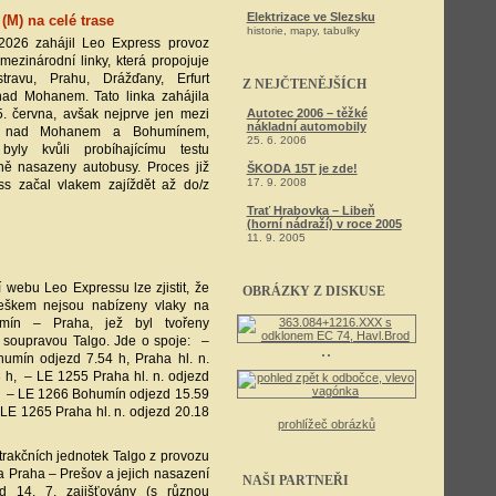
Elektrizace ve Slezsku
(M) na celé trase
historie, mapy, tabulky
2026 zahájil Leo Express provoz
 mezinárodní linky, která propojuje
travu, Prahu, Drážďany, Erfurt
Z NEJČTENĚJŠÍCH
nad Mohanem. Tato linka zahájila
5. června, avšak nejprve jen mezi
Autotec 2006 – těžké
nákladní automobily
em nad Mohanem a Bohumínem,
25. 6. 2006
ly kvůli probíhajícímu testu
ě nasazeny autobusy. Proces již
ŠKODA 15T je zde!
17. 9. 2008
s začal vlakem zajíždět až do/z
Trať Hrabovka – Libeň
(horní nádraží) v roce 2005
11. 9. 2005
í webu Leo Expressu lze zjistit, že
OBRÁZKY Z DISKUSE
eškem nejsou nabízeny vlaky na
umín – Praha, jež byl tvořeny
 soupravou Talgo. Jde o spoje: –
umín odjezd 7.54 h, Praha hl. n.
3 h, – LE 1255 Praha hl. n. odjezd
h, – LE 1266 Bohumín odjezd 15.59
– LE 1265 Praha hl. n. odjezd 20.18
prohlížeč obrázků
trakčních jednotek Talgo z provozu
 Praha – Prešov a jejich nasazení
NAŠI PARTNEŘI
14. 7. zajišťovány (s různou