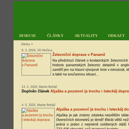
DISKUSE
ČLÁNKY
AKTUALITY
ODKAZY
články
»
8. 3. 2026, Vít Hinčica
Železniční doprava v Panamě
Na předchozí článek o kostarických železnicíc
historie panamských železnic detailně v angli
zaměří jen na hlavní vývojové linie v minulosti, 
a také na současnou situaci...
13. 2. 2026, Martin Boháč
Doplněn článek
Aljaška a pozemní (a trochu i letecká) dopr
4. 5. 2025, Martin Boháč
Aljaška a pozemní (a trochu i letecká) d
Aljaška je jak známo zdaleka největším stá
čtverečních kilometrů je téměř třikrát větší ne
jedná o jeden z nejméně osídlených států 