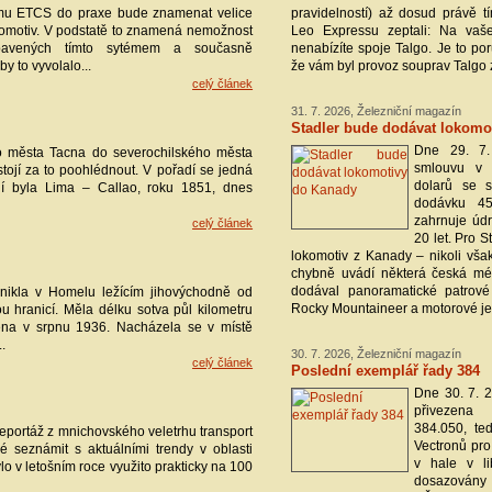
ému ETCS do praxe bude znamenat velice
pravidelností) až dosud právě t
okomotiv. V podstatě to znamená nemožnost
Leo Expressu zeptali: Na vaš
ybavených tímto sytémem a současně
nenabízíte spoje Talgo. Je to po
y to vyvolalo...
že vám byl provoz souprav Talgo
celý článek
31. 7. 2026, Železniční magazín
Stadler bude dodávat lokomo
Dne 29. 7.
o města Tacna do severochilského města
smlouvu v 
stojí za to poohlédnout. V pořadí se jedná
dolarů se 
vní byla Lima – Callao, roku 1851, dnes
dodávku 45 
zahrnuje údr
celý článek
20 let. Pro 
lokomotiv z Kanady – nikoli však
chybně uvádí některá česká méd
dodával panoramatické patrové
znikla v Homelu ležícím jihovýchodně od
Rocky Mountaineer a motorové je
u hranicí. Měla délku sotva půl kilometru
ena v srpnu 1936. Nacházela se v místě
.
30. 7. 2026, Železniční magazín
celý článek
Poslední exemplář řady 384
Dne 30. 7. 
přivezena 
384.050, te
 reportáž z mnichovského veletrhu transport
Vectronů pro
é seznámit s aktuálními trendy v oblasti
v hale v l
ylo v letošním roce využito prakticky na 100
dosazovány f